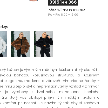
0915 144 366
ZÁKAZNÍCKA PODPORA
Po - Pia 8:00 - 16:00
arby:
ný kožuch je výrazným módnym kúskom, ktorý okamžite
svojou bohatou kožušinovou štruktúrou a luxusným
bí elegantne, moderne a zároveň mimoriadne žensky –
oré milujú teplo, štýl a neprehliadnuteľný vzhľad v zimných
h je vyrobený z kvalitného, mimoriadne hebkého
riálu, ktorý vás obklopí príjemným mäkkým teplom a
 komfort pri nosení. Je navrhnutý tak, aby si zachoval