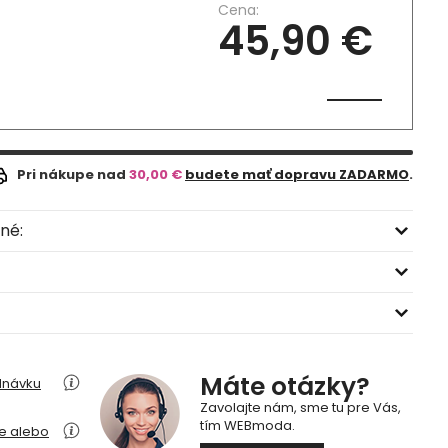
Cena:
45,90 €
Pri nákupe nad
30,00 €
budete mať dopravu ZADARMO
.
né:
Máte otázky?
dnávku
Zavolajte nám, sme tu pre Vás,
tím WEBmoda.
ie alebo