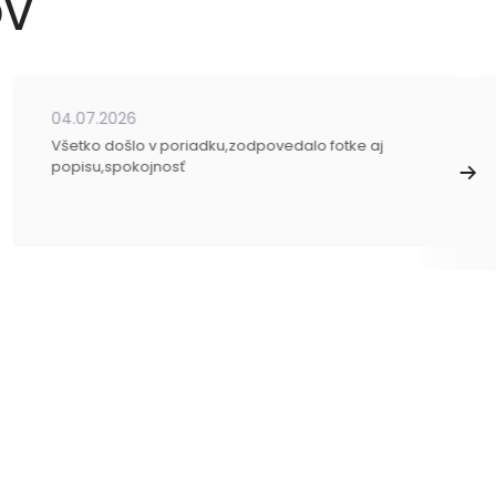
OV
04.07.2026
Všetko došlo v poriadku,zodpovedalo fotke aj
popisu,spokojnosť