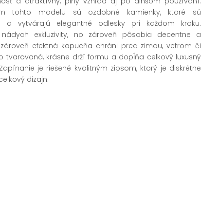
nosť a atraktívny, plný vzhľad aj po dlhšom používaní.
om tohto modelu sú ozdobné kamienky, ktoré sú
 a vytvárajú elegantné odlesky pri každom kroku.
nádych exkluzivity, no zároveň pôsobia decentne a
a zároveň efektná kapucňa chráni pred zimou, vetrom či
 tvarovaná, krásne drží formu a dopĺňa celkový luxusný
Zapínanie je riešené kvalitným zipsom, ktorý je diskrétne
 celkový dizajn.