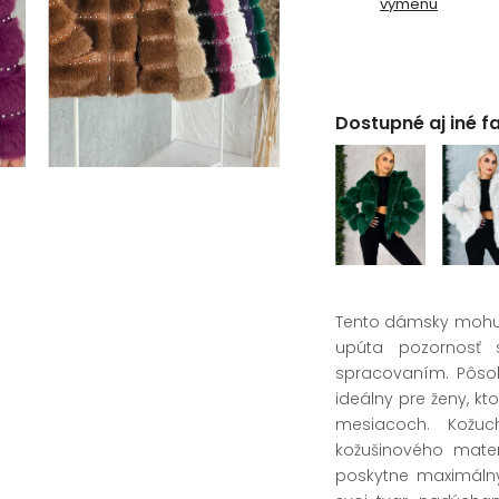
výmenu
Dostupné aj iné f
Tento dámsky mohut
upúta pozornosť 
spracovaním. Pôso
ideálny pre ženy, kt
mesiacoch. Kožuc
kožušinového mate
poskytne maximálny