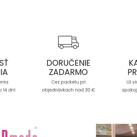
SŤ
DORUČENIE
K
IA
ZADARMO
P
enia
Cez packetu pri
Už v
 14 dní
objednávkach nad 30 €
spokoj