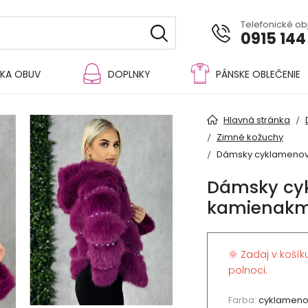
Telefonické o
0915 144
KA OBUV
DOPLNKY
PÁNSKE OBLEČENIE
Hlavná stránka
Zimné kožuchy
Dámsky cyklamenov
Dámsky cy
kamienakm
🌞 Zadaj v košík
polnoci.
Farba:
cyklamen