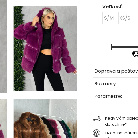
Veľkosť:
S/M
XS/S
Doprava a poštov
Rozmery:
Parametre:
Kedy Vám obje
doručíme?
14 dní na vráten