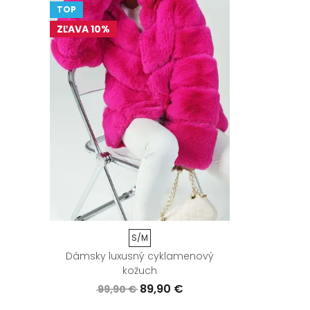
TOP
ZĽAVA 10%
S/M
Dámsky luxusný cyklamenový
kožuch
89,90 €
99,90 €