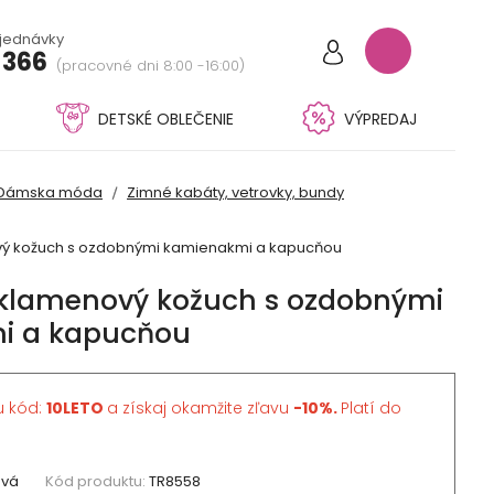
bjednávky
 366
(pracovné dni 8:00 -16:00)
DETSKÉ OBLEČENIE
VÝPREDAJ
Dámska móda
Zimné kabáty, vetrovky, bundy
ý kožuch s ozdobnými kamienakmi a kapucňou
klamenový kožuch s ozdobnými
i a kapucňou
u kód:
10LETO
a získaj okamžite zľavu
-10%.
Platí do
ová
Kód produktu:
TR8558