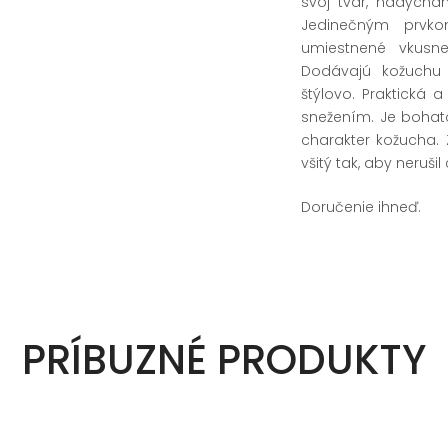
svoj tvar, nadýcha
Jedinečným prvk
umiestnené vkusne
Dodávajú kožuchu 
štýlovo. Praktická 
snežením. Je bohato
charakter kožucha. 
všitý tak, aby nerušil
Doručenie ihneď.
PRÍBUZNÉ PRODUKTY