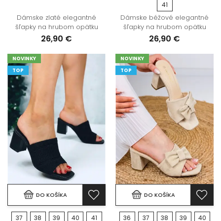
41
Dámske zlaté elegantné
Dámske béžové elegantné
šľapky na hrubom opätku
šľapky na hrubom opätku
26,90 €
26,90 €
NOVINKY
NOVINKY
TOP
TOP
DO KOŠÍKA
DO KOŠÍKA
37
38
39
40
41
36
37
38
39
40