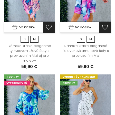
DO KOŠÍKA
DO KOŠÍKA
S
M
S
M
Dámske krátke elegantné
Dámske krátke elegantné
tyrkysovo-ružové šaty s
fialovo-cyklamenové šaty s
previazaním Mixi aj pre
previazaním Mixi
moletky
59,90 €
59,90 €
NOVINKY
VYROBENÉ V TALIANSKU
VYROBENÉ V EÚ
NOVINKY