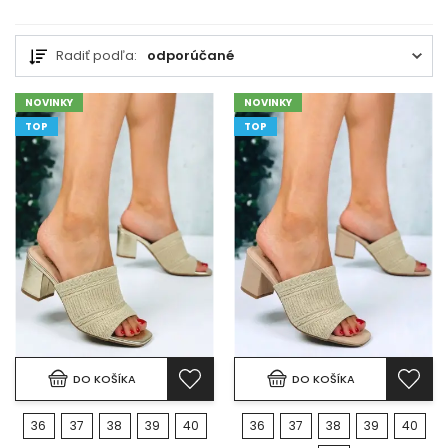
Radiť podľa:
odporúčané
NOVINKY
NOVINKY
TOP
TOP
DO KOŠÍKA
DO KOŠÍKA
36
37
38
39
40
36
37
38
39
40