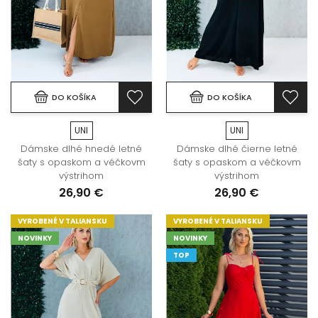
DO KOŠÍKA
DO KOŠÍKA
UNI
UNI
Dámske dlhé hnedé letné
Dámske dlhé čierne letné
šaty s opaskom a véčkovm
šaty s opaskom a véčkovm
výstrihom
výstrihom
26,90 €
26,90 €
VYROBENÉ V TALIANSKU
VYROBENÉ V TALIANSKU
NOVINKY
NOVINKY
TOP