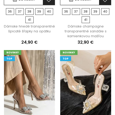
36
37
38
39
40
36
37
38
39
40
41
41
Dámske hnedé transparentné
Dámske champagne
špicaté šľapky na opätku
transparentné sandále s
kamienkovou mašľou
24,90 €
32,90 €
NOVINKY
NOVINKY
TOP
TOP