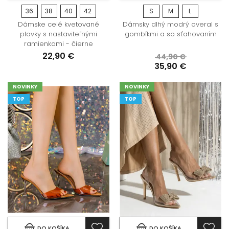
36
38
40
42
S
M
L
Dámske celé kvetované
Dámsky dlhý modrý overal s
plavky s nastaviteľnými
gombíkmi a so sťahovaním
ramienkami - čierne
22,90 €
44,90 €
35,90 €
NOVINKY
NOVINKY
TOP
TOP
DO KOŠÍKA
DO KOŠÍKA