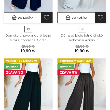
DO KOŠÍKA
DO KOŠÍKA
UNI
UNI
Dámske tmavo modré letné
Dámske biele letné široké
široké nohavice Aladin
nohavice Aladin
21,90 €
21,90 €
19,90 €
19,90 €
VYROBENÉ V TALIANSKU
VYROBENÉ V TALIANSKU
NOVINKY
NOVINKY
ZĽAVA 9%
ZĽAVA 9%