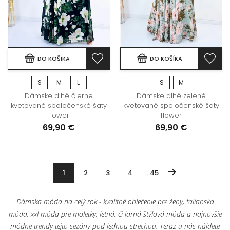
DO KOŠÍKA
DO KOŠÍKA
S
M
L
S
M
Dámske dlhé čierne
Dámske dlhé zelené
kvetované spoločenské šaty
kvetované spoločenské šaty
flower
flower
69,90 €
69,90 €
1
2
3
4
.. 45
Dámska móda na celý rok - kvalitné oblečenie pre ženy, talianska
móda, xxl móda pre moletky, letná, či jarná štýlová móda a najnovšie
módne trendy tejto sezóny pod jednou strechou. Teraz u nás nájdete