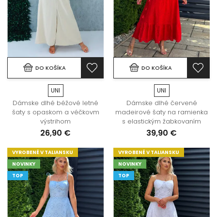
DO KOŠÍKA
DO KOŠÍKA
UNI
UNI
Dámske dlhé béžové letné
Dámske dlhé červené
šaty s opaskom a véčkovm
madeirové šaty na ramienka
výstrihom
s elastickým žabkovaním
26,90 €
39,90 €
VYROBENÉ V TALIANSKU
VYROBENÉ V TALIANSKU
NOVINKY
NOVINKY
TOP
TOP