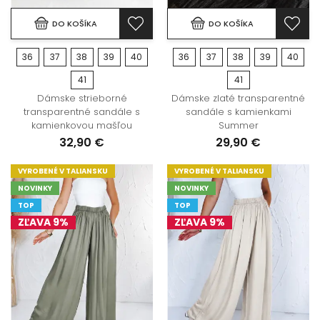
DO KOŠÍKA
DO KOŠÍKA
36
37
38
39
40
36
37
38
39
40
41
41
Dámske strieborné
Dámske zlaté transparentné
transparentné sandále s
sandále s kamienkami
kamienkovou mašľou
Summer
32,90 €
29,90 €
VYROBENÉ V TALIANSKU
VYROBENÉ V TALIANSKU
NOVINKY
NOVINKY
TOP
TOP
ZĽAVA 9%
ZĽAVA 9%