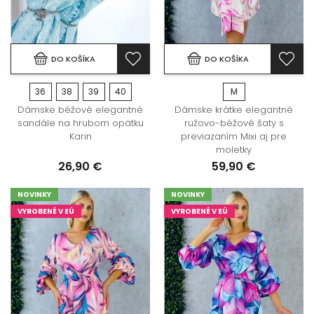
DO KOŠÍKA
DO KOŠÍKA
36
38
39
40
M
Dámske béžové elegantné
Dámske krátke elegantné
sandále na hrubom opätku
ružovo-béžové šaty s
Karin
previazaním Mixi aj pre
moletky
26,90 €
59,90 €
NOVINKY
NOVINKY
VYROBENÉ V EÚ
VYROBENÉ V EÚ