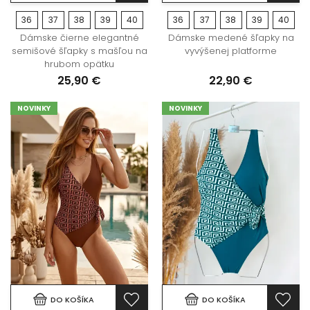
36
37
38
39
40
36
37
38
39
40
Dámske čierne elegantné
Dámske medené šľapky na
semišové šľapky s mašľou na
vyvýšenej platforme
hrubom opätku
25,90 €
22,90 €
NOVINKY
NOVINKY
DO KOŠÍKA
DO KOŠÍKA