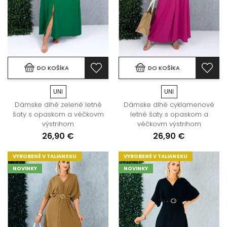
DO KOŠÍKA
DO KOŠÍKA
UNI
UNI
Dámske dlhé zelené letné
Dámske dlhé cyklamenové
šaty s opaskom a véčkovm
letné šaty s opaskom a
výstrihom
véčkovm výstrihom
26,90 €
26,90 €
VYROBENÉ V TALIANSKU
VYROBENÉ V TALIANSKU
NOVINKY
NOVINKY