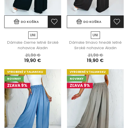
DO KOŠÍKA
DO KOŠÍKA
UNI
UNI
Dámske čierne letné široké
Dámske tmavo hnedé letné
nohavice Aladin
široké nohavice Aladin
21,90 €
21,90 €
19,90 €
19,90 €
VYROBENÉ V TALIANSKU
VYROBENÉ V TALIANSKU
NOVINKY
NOVINKY
ZĽAVA 9%
ZĽAVA 9%