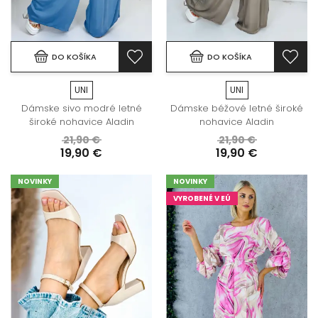
DO KOŠÍKA
DO KOŠÍKA
UNI
UNI
Dámske sivo modré letné
Dámske béžové letné široké
široké nohavice Aladin
nohavice Aladin
21,90 €
21,90 €
19,90 €
19,90 €
NOVINKY
NOVINKY
VYROBENÉ V EÚ