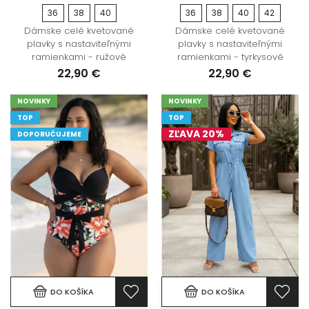
36
38
40
36
38
40
42
Dámske celé kvetované
Dámske celé kvetované
plavky s nastaviteľnými
plavky s nastaviteľnými
ramienkami - ružové
ramienkami - tyrkysové
22,90 €
22,90 €
NOVINKY
NOVINKY
TOP
TOP
ZĽAVA 20%
DOPORUČUJEME
DO KOŠÍKA
DO KOŠÍKA