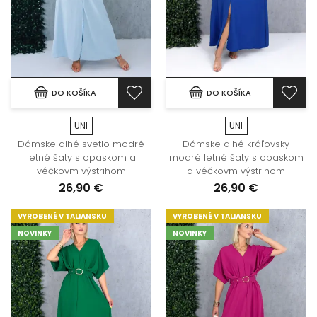
DO KOŠÍKA
DO KOŠÍKA
UNI
UNI
Dámske dlhé svetlo modré
Dámske dlhé kráľovsky
letné šaty s opaskom a
modré letné šaty s opaskom
véčkovm výstrihom
a véčkovm výstrihom
26,90 €
26,90 €
VYROBENÉ V TALIANSKU
VYROBENÉ V TALIANSKU
NOVINKY
NOVINKY