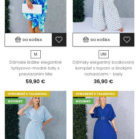
DO KOŠÍKA
DO KOŠÍKA
M
UNI
Dámske krátke elegantné
Dámsky elegantný bodkovaný
tyrkysovo-modré šaty s
komplet s topom a širokými
previazaním Mixi
nohavicami - biely
59,90 €
36,90 €
VYROBENÉ V TALIANSKU
VYROBENÉ V TALIANSKU
NOVINKY
NOVINKY