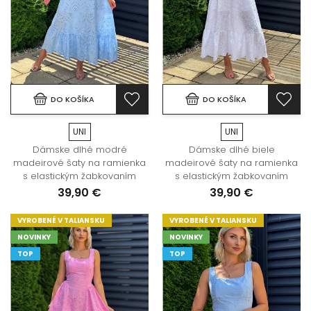
DO KOŠÍKA
DO KOŠÍKA
UNI
UNI
Dámske dlhé modré
Dámske dlhé biele
madeirové šaty na ramienka
madeirové šaty na ramienka
s elastickým žabkovaním
s elastickým žabkovaním
39,90 €
39,90 €
VYROBENÉ V TALIANSKU
VYROBENÉ V TALIANSKU
NOVINKY
NOVINKY
TOP
TOP