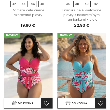
42
44
46
48
36
38
40
42
Dámske celé čierne
Dámske celé kvetované
vzorované plavky
plavky s nastaviteľnými
ramienkami - biele
19,90 €
22,90 €
NOVINKY
NOVINKY
DO KOŠÍKA
DO KOŠÍKA