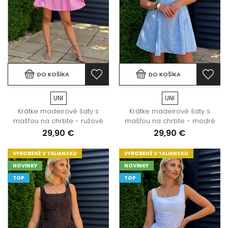
DO KOŠÍKA
DO KOŠÍKA
UNI
UNI
Krátke madeirové šaty s
Krátke madeirové šaty s
mašľou na chrbte - ružové
mašľou na chrbte - modré
29,90 €
29,90 €
VYROBENÉ V TALIANSKU
VYROBENÉ V TALIANSKU
NOVINKY
NOVINKY
TOP
TOP