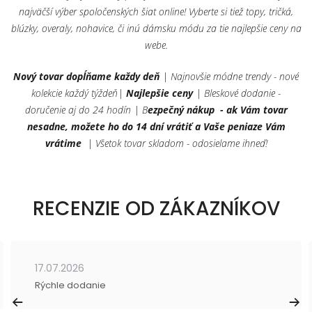
najväčší výber spoločenských šiat online! Vyberte si tiež topy, tričká,
blúzky, overaly, nohavice, či inú dámsku módu za tie najlepšie ceny na
webe.
Nový tovar dopĺňame každy deň
| Najnovšie módne trendy - nové
kolekcie každý týždeň|
Najlepšie ceny
| Bleskové dodanie -
doručenie aj do 24 hodín | B
ezpečný nákup - ak Vám tovar
nesadne, možete ho do 14 dní vrátiť a Vaše peniaze Vám
vrátime
| Všetok tovar skladom - odosielame ihneď!
RECENZIE OD ZÁKAZNÍKOV
17.07.2026
Rýchle dodanie