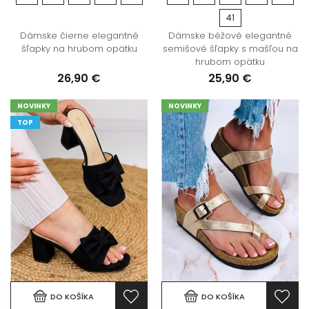
41
Dámske čierne elegantné
Dámske béžové elegantné
šľapky na hrubom opätku
semišové šľapky s mašľou na
hrubom opätku
26,90 €
25,90 €
NOVINKY
NOVINKY
TOP
DO KOŠÍKA
DO KOŠÍKA