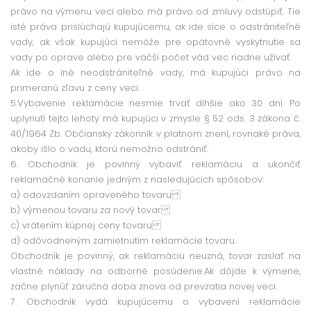
právo na výmenu veci alebo má právo od zmluvy odstúpiť. Tie
isté práva prislúchajú kupujúcemu, ak ide síce o odstrániteľné
vady, ak však kupujúci nemôže pre opätovné vyskytnutie sa
vady po oprave alebo pre väčší počet vád vec riadne užívať.
Ak ide o iné neodstrániteľné vady, má kupujúci právo na
primeranú zľavu z ceny veci.
5.Vybavenie reklamácie nesmie trvať dlhšie ako 30 dní. Po
uplynutí tejto lehoty má kupujúci v zmysle § 52 ods. 3 zákona č.
40/1964 Zb. Občiansky zákonník v platnom znení, rovnaké práva,
akoby išlo o vadu, ktorú nemožno odstrániť.
6. Obchodník je povinný vybaviť reklamáciu a ukončiť
reklamačné konanie jedným z nasledujúcich spôsobov:
a) odovzdaním opraveného tovaru
b) výmenou tovaru za nový tovar
c) vrátením kúpnej ceny tovaru
d) odôvodneným zamietnutím reklamácie tovaru.
Obchodník je povinný, ak reklamáciu neuzná, tovar zaslať na
vlastné náklady na odborné posúdenie.Ak dôjde k výmene,
začne plynúť záručná doba znova od prevzatia novej veci.
7. Obchodník vydá kupujúcemu o vybavení reklamácie