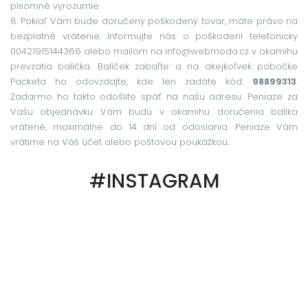
písomné vyrozumie.
8. Pokiaľ Vám bude doručený poškodený tovar, máte právo na
bezplatné vrátenie. Informujte nás o poškodení telefonicky
00421915144366 alebo mailom na info@webmoda.cz v okamihu
prevzatia balíčka. Balíček zabaľte a na akejkoľvek pobočke
Packeta ho odovzdajte, kde len zadáte kód:
98899313
.
Zadarmo ho takto odošlite späť na našu adresu. Peniaze za
Vašu objednávku Vám budú v okamihu doručenia balíka
vrátené, maximálne do 14 dní od odoslania. Peniaze Vám
vrátime na Váš účet alebo poštovou poukážkou.
#INSTAGRAM