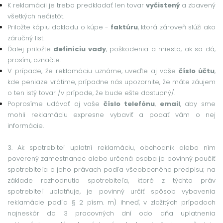
K reklamácii je treba predkladať len tovar
vyčistený
a zbavený
všetkých nečistôt.
Priložte kópiu dokladu o kúpe -
faktúru
, ktorá zároveň slúži ako
záručný list.
Ďalej priložte
definíciu vady
, poškodenia a miesto, ak sa dá,
prosím, označte.
V prípade, že reklamáciu uznáme, uveďte aj vaše
číslo účtu
,
kde peniaze vrátime, prípadne nás upozornite, že máte záujem
o ten istý tovar /v prípade, že bude ešte dostupný/.
Poprosíme udávať aj vaše
číslo telefónu
,
email
, aby sme
mohli reklamáciu expresne vybaviť a podať vám o nej
informácie.
3. Ak spotrebiteľ uplatní reklamáciu, obchodník alebo ním
poverený zamestnanec alebo určená osoba je povinný poučiť
spotrebiteľa o jeho právach podľa všeobecného predpisu; na
základe rozhodnutia spotrebiteľa, ktoré z týchto práv
spotrebiteľ uplatňuje, je povinný určiť spôsob vybavenia
reklamácie podľa § 2 písm. m) ihneď, v zložitých prípadoch
najneskôr do 3 pracovných dní odo dňa uplatnenia