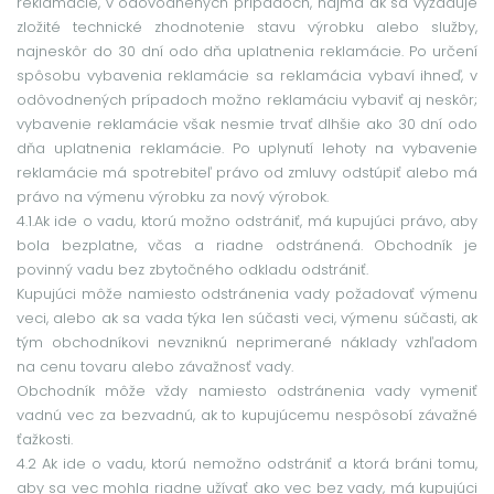
reklamácie, v odôvodnených prípadoch, najmä ak sa vyžaduje
zložité technické zhodnotenie stavu výrobku alebo služby,
najneskôr do 30 dní odo dňa uplatnenia reklamácie. Po určení
spôsobu vybavenia reklamácie sa reklamácia vybaví ihneď, v
odôvodnených prípadoch možno reklamáciu vybaviť aj neskôr;
vybavenie reklamácie však nesmie trvať dlhšie ako 30 dní odo
dňa uplatnenia reklamácie. Po uplynutí lehoty na vybavenie
reklamácie má spotrebiteľ právo od zmluvy odstúpiť alebo má
právo na výmenu výrobku za nový výrobok.
4.1.Ak ide o vadu, ktorú možno odstrániť, má kupujúci právo, aby
bola bezplatne, včas a riadne odstránená. Obchodník je
povinný vadu bez zbytočného odkladu odstrániť.
Kupujúci môže namiesto odstránenia vady požadovať výmenu
veci, alebo ak sa vada týka len súčasti veci, výmenu súčasti, ak
tým obchodníkovi nevzniknú neprimerané náklady vzhľadom
na cenu tovaru alebo závažnosť vady.
Obchodník môže vždy namiesto odstránenia vady vymeniť
vadnú vec za bezvadnú, ak to kupujúcemu nespôsobí závažné
ťažkosti.
4.2 Ak ide o vadu, ktorú nemožno odstrániť a ktorá bráni tomu,
aby sa vec mohla riadne užívať ako vec bez vady, má kupujúci