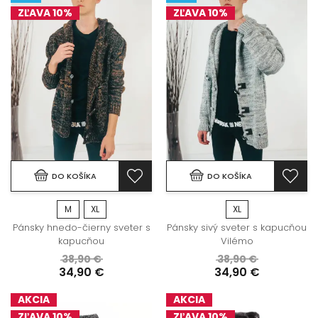
ZĽAVA 10%
ZĽAVA 10%
DO KOŠÍKA
DO KOŠÍKA
M
XL
XL
Pánsky hnedo-čierny sveter s
Pánsky sivý sveter s kapucňou
kapucňou
Vilémo
38,90 €
38,90 €
34,90 €
34,90 €
AKCIA
AKCIA
ZĽAVA 10%
ZĽAVA 10%