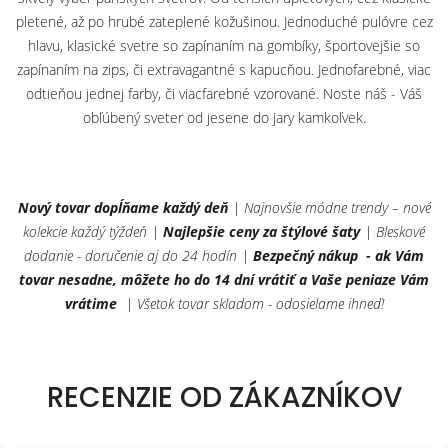
pletené, až po hrubé zateplené kožušinou. Jednoduché pulóvre cez
hlavu, klasické svetre so zapínaním na gombíky, športovejšie so
zapínaním na zips, či extravagantné s kapucňou. Jednofarebné, viac
odtieňou jednej farby, či viacfarebné vzorované. Noste náš - Váš
obľúbený sveter od jesene do jary kamkoľvek.
Nový tovar dopĺňame každý deň
| Najnovšie módne trendy – nové
kolekcie každý týždeň |
Najlepšie ceny za štýlové šaty
| Bleskové
dodanie - doručenie aj do 24 hodín |
Bezpečný nákup - ak Vám
tovar nesadne, môžete ho do 14 dní vrátiť a Vaše peniaze Vám
vrátime
| Všetok tovar skladom - odosielame ihneď!
RECENZIE OD ZÁKAZNÍKOV