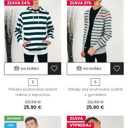
ZĽAVA 24%
ZĽAVA 21%
DO KOŠÍKA
DO KOŠÍKA
S
S
Pánska pruhovaná zelená
Pánsky sivý pruhovaný svetrík
mikina s kapucňou
s gombíkmi
33,90 €
32,90 €
25,90 €
25,90 €
ZĽAVA
NOVINKY
VÝPREDAJ
TOP