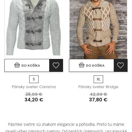
DO KOŠÍKA
DO KOŠÍKA
S
XL
Pánsky sveter Carisma
Pánsky sveter Bridge
38,00 €
42,00 €
34,20 €
37,80 €
Pásmke svetre sú znakom elegancie a pohodlia. Preto tu máme
skvelý výber pánskych svetrov. Od tenších úpletových, cez klasické