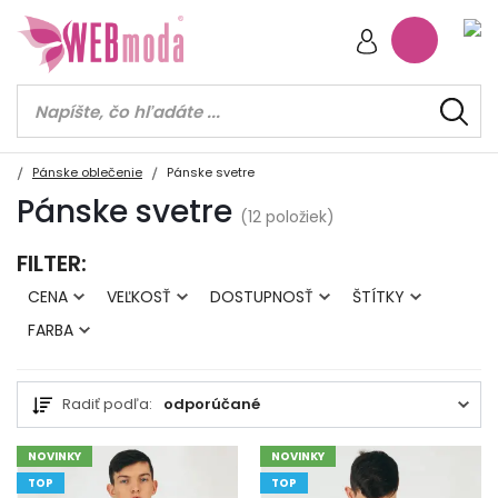
Pánske oblečenie
Pánske svetre
Pánske svetre
(12 položiek)
FILTER:
CENA
VEĽKOSŤ
DOSTUPNOSŤ
ŠTÍTKY
FARBA
Radiť podľa:
odporúčané
NOVINKY
NOVINKY
TOP
TOP