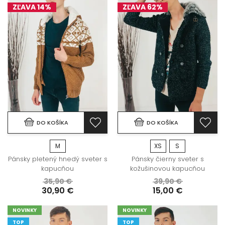
ZĽAVA 14%
ZĽAVA 62%
DO KOŠÍKA
DO KOŠÍKA
M
XS
S
Pánsky pletený hnedý sveter s
Pánsky čierny sveter s
kapucňou
kožušinovou kapucňou
35,90 €
39,90 €
30,90 €
15,00 €
NOVINKY
NOVINKY
TOP
TOP