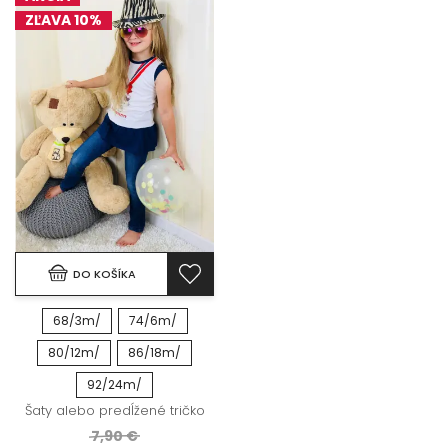
ZĽAVA 10%
DO KOŠÍKA
68/3m/
74/6m/
80/12m/
86/18m/
92/24m/
Šaty alebo predĺžené tričko
7,90 €