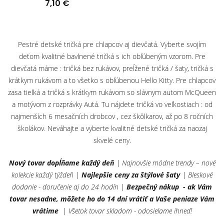
7,10 €
Pestré detské tričká pre chlapcov aj dievčatá. Vyberte svojím
deťom kvalitné bavlnené tričká s ich obľúbeným vzorom. Pre
dievčatá máme : tričká bez rukávov, preĺžené tričká / šaty, tričká s
krátkym rukávom a to všetko s obľúbenou Hello Kitty. Pre chlapcov
zasa tielká a tričká s krátkym rukávom so slávnym autom McQueen
a motývom z rozprávky Autá. Tu nájdete tričká vo veľkostiach : od
najmenších 6 mesačních drobcov , cez škôlkarov, až po 8 ročních
školákov. Neváhajte a vyberte kvalitné detské tričká za naozaj
skvelé ceny.
Nový tovar dopĺňame každý deň
| Najnovšie módne trendy – nové
kolekcie každý týždeň |
Najlepšie ceny za štýlové šaty
| Bleskové
dodanie - doručenie aj do 24 hodín |
Bezpečný nákup - ak Vám
tovar nesadne, môžete ho do 14 dní vrátiť a Vaše peniaze Vám
vrátime
| Všetok tovar skladom - odosielame ihneď!