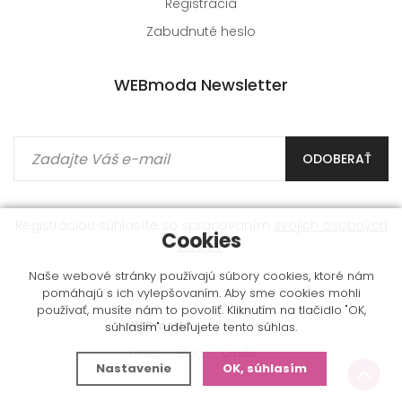
Registrácia
Zabudnuté heslo
WEBmoda Newsletter
ODOBERAŤ
Registráciou súhlasíte so spracovaním
svojich osobných
Cookies
údajov
.
Naše webové stránky používajú súbory cookies, ktoré nám
pomáhajú s ich vylepšovaním. Aby sme cookies mohli
používať, musíte nám to povoliť. Kliknutím na tlačidlo "OK,
WEBmoda
© 2009 - 2026
súhlasím" udeľujete tento súhlas.
Úvod
Blog
O nás
Nastavenie
OK, súhlasím