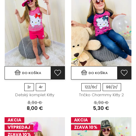
DO KOŠÍKA
DO KOŠÍKA
3r
4r
122/6r/
98/2r/
Detský komplet Kitty
Tričko Charmmy Kitty 2
8,90 €
5,90 €
8,00 €
5,30 €
AKCIA
AKCIA
VÝPREDAJ
ZĽAVA 10%
ZĽAVA 10%