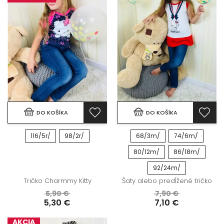
DO KOŠÍKA
DO KOŠÍKA
116/5r/
98/2r/
68/3m/
74/6m/
80/12m/
86/18m/
92/24m/
Tričko Charmmy Kitty
Šaty alebo predĺžené tričko
5,90 €
7,90 €
5,30 €
7,10 €
AKCIA