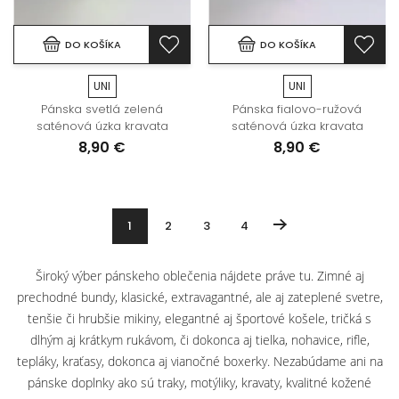
DO KOŠÍKA
DO KOŠÍKA
UNI
UNI
Pánska svetlá zelená
Pánska fialovo-ružová
saténová úzka kravata
saténová úzka kravata
8,90 €
8,90 €
1
2
3
4
Široký výber pánskeho oblečenia nájdete práve tu. Zimné aj
prechodné bundy, klasické, extravagantné, ale aj zateplené svetre,
tenšie či hrubšie mikiny, elegantné aj športové košele, tričká s
dlhým aj krátkym rukávom, či dokonca aj tielka, nohavice, rifle,
tepláky, kraťasy, dokonca aj vianočné boxerky. Nezabúdame ani na
pánske doplnky ako sú traky, motýliky, kravaty, kvalitné kožené