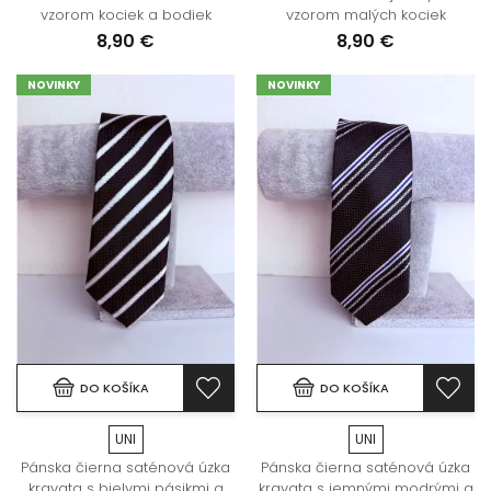
vzorom kociek a bodiek
vzorom malých kociek
8,90 €
8,90 €
NOVINKY
NOVINKY
DO KOŠÍKA
DO KOŠÍKA
UNI
UNI
Pánska čierna saténová úzka
Pánska čierna saténová úzka
kravata s bielymi pásikmi a
kravata s jemnými modrými a