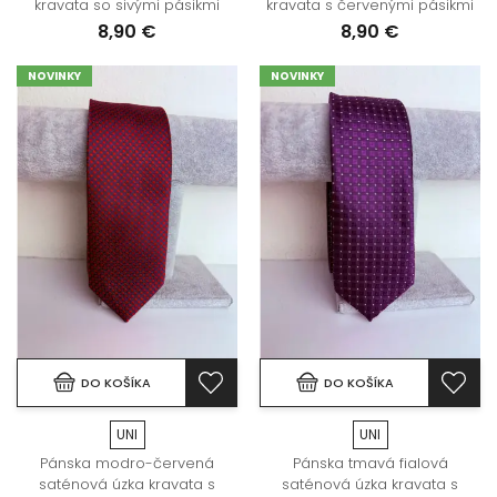
kravata so sivými pásikmi
kravata s červenými pásikmi
8,90 €
8,90 €
NOVINKY
NOVINKY
DO KOŠÍKA
DO KOŠÍKA
UNI
UNI
Pánska modro-červená
Pánska tmavá fialová
saténová úzka kravata s
saténová úzka kravata s