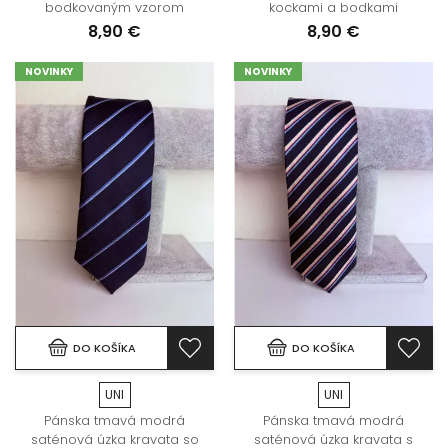
bodkovaným vzorom
kockami a bodkami
8,90 €
8,90 €
NOVINKY
NOVINKY
DO KOŠÍKA
DO KOŠÍKA
UNI
UNI
Pánska tmavá modrá
Pánska tmavá modrá
saténová úzka kravata so
saténová úzka kravata s