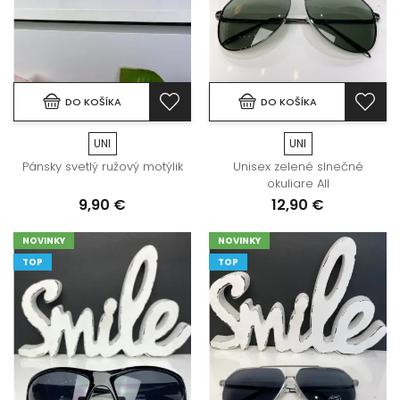
DO KOŠÍKA
DO KOŠÍKA
UNI
UNI
Pánsky svetlý ružový motýlik
Unisex zelené slnečné
okuliare All
9,90 €
12,90 €
NOVINKY
NOVINKY
TOP
TOP