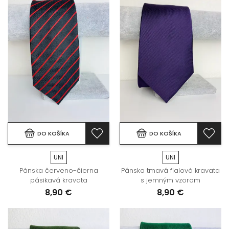
DO KOŠÍKA
DO KOŠÍKA
UNI
UNI
Pánska červeno-čierna
Pánska tmavá fialová kravata
pásikavá kravata
s jemným vzorom
8,90 €
8,90 €