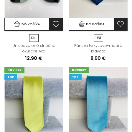
DO KOŠÍKA
DO KOŠÍKA
UNI
UNI
Unisex zelené slnečné
Pánska tyrkysovo-modrá
okuliare Axa
kravata
12,90 €
8,90 €
NOVINKY
NOVINKY
TOP
TOP