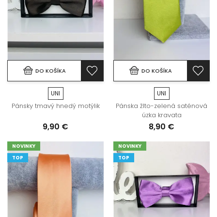
DO KOŠÍKA
DO KOŠÍKA
UNI
UNI
Pánsky tmavý hnedý motýlik
Pánska žlto-zelená saténová
úzka kravata
9,90 €
8,90 €
NOVINKY
NOVINKY
TOP
TOP