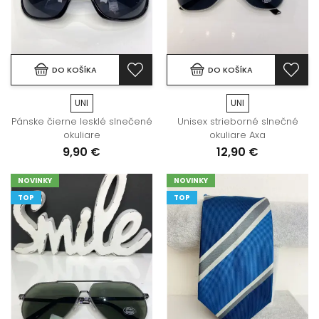
DO KOŠÍKA
DO KOŠÍKA
UNI
UNI
Pánske čierne lesklé slnečené
Unisex strieborné slnečné
okuliare
okuliare Axa
9,90 €
12,90 €
NOVINKY
NOVINKY
TOP
TOP