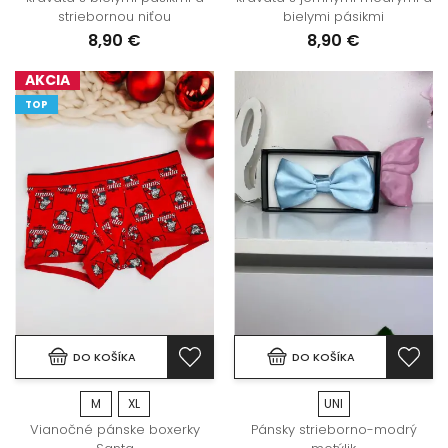
striebornou niťou
bielymi pásikmi
8,90 €
8,90 €
AKCIA
TOP
DO KOŠÍKA
DO KOŠÍKA
M
XL
UNI
Vianočné pánske boxerky
Pánsky strieborno-modrý