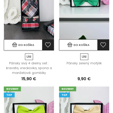
DO KOŠÍKA
DO KOŠÍKA
UNI
UNI
Pánsky sivý 4 dielny set :
Pánsky zelený motýlik
kravata, vreckovka, spona a
manžetové gombíky
15,90 €
9,90 €
NOVINKY
NOVINKY
TOP
TOP