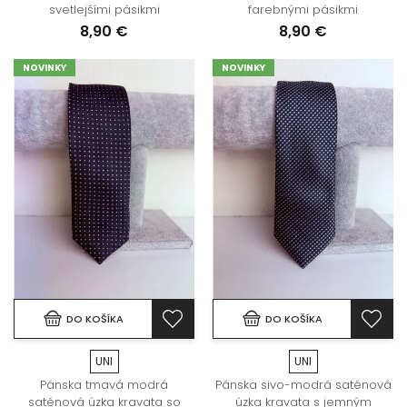
svetlejšími pásikmi
farebnými pásikmi
8,90 €
8,90 €
NOVINKY
NOVINKY
DO KOŠÍKA
DO KOŠÍKA
UNI
UNI
Pánska tmavá modrá
Pánska sivo-modrá saténová
saténová úzka kravata so
úzka kravata s jemným