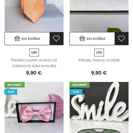
DO KOŠÍKA
DO KOŠÍKA
UNI
UNI
Pánska svetlá oranžová
Pánsky fialový motýlik
saténová úzka kravata
8,90 €
9,90 €
NOVINKY
NOVINKY
TOP
TOP