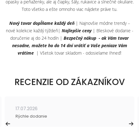
opasky a peňaženky, ale aj čiapky, šály, rukavice a slnečné okuliare.
Toto všetko a ešte omnoho viac nájdete práve tu.
Nový tovar dopĺňame každý deň
| Najnovšie módne trendy –
nové kolekcie každý týždeň|
Najlepšie ceny
| Bleskové dodanie -
doručenie aj do 24 hodín |
Bezpečný nákup - ak Vám tovar
nesadne, možete ho do 14 dní vrátiť a Vaše peniaze Vám
vrátime
| Všetok tovar skladom - odosielame Ihneď!
RECENZIE OD ZÁKAZNÍKOV
17.07.2026
Rýchle dodanie