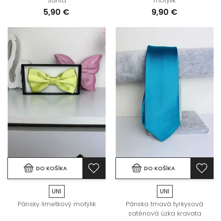
Santa
motýlik
5,90 €
9,90 €
DO KOŠÍKA
DO KOŠÍKA
UNI
UNI
Pánsky limetkový motýlik
Pánska tmavá tyrkysová
saténová úzka kravata