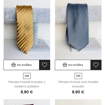
DO KOŠÍKA
DO KOŠÍKA
UNI
UNI
Pánska hnedá kravata s
Pánska tmavá sivá hladká
lesklými pásikmi
kravata
8,90 €
8,90 €