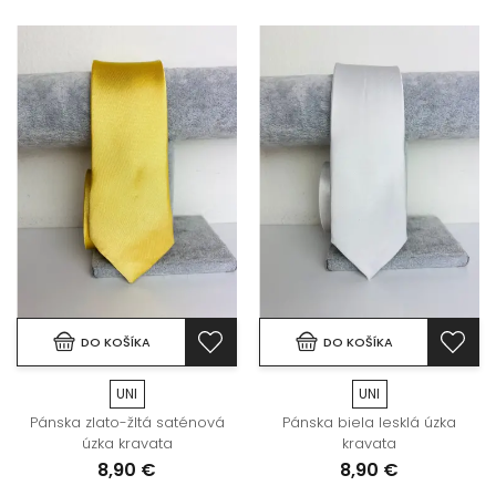
DO KOŠÍKA
DO KOŠÍKA
UNI
UNI
Pánska zlato-žltá saténová
Pánska biela lesklá úzka
úzka kravata
kravata
8,90 €
8,90 €