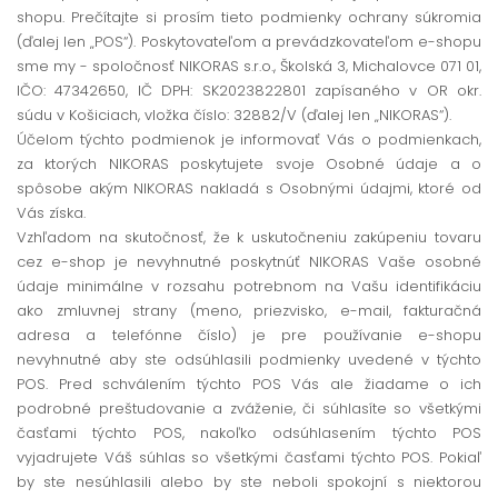
shopu. Prečítajte si prosím tieto podmienky ochrany súkromia
(ďalej len „POS“). Poskytovateľom a prevádzkovateľom e-shopu
sme my - spoločnosť NIKORAS s.r.o., Školská 3, Michalovce 071 01,
IČO: 47342650, IČ DPH: SK2023822801 zapísaného v OR okr.
súdu v Košiciach, vložka číslo: 32882/V (ďalej len „NIKORAS“).
Účelom týchto podmienok je informovať Vás o podmienkach,
za ktorých NIKORAS poskytujete svoje Osobné údaje a o
spôsobe akým NIKORAS nakladá s Osobnými údajmi, ktoré od
Vás získa.
Vzhľadom na skutočnosť, že k uskutočneniu zakúpeniu tovaru
cez e-shop je nevyhnutné poskytnúť NIKORAS Vaše osobné
údaje minimálne v rozsahu potrebnom na Vašu identifikáciu
ako zmluvnej strany (meno, priezvisko, e-mail, fakturačná
adresa a telefónne číslo) je pre používanie e-shopu
nevyhnutné aby ste odsúhlasili podmienky uvedené v týchto
POS. Pred schválením týchto POS Vás ale žiadame o ich
podrobné preštudovanie a zváženie, či súhlasíte so všetkými
časťami týchto POS, nakoľko odsúhlasením týchto POS
vyjadrujete Váš súhlas so všetkými časťami týchto POS. Pokiaľ
by ste nesúhlasili alebo by ste neboli spokojní s niektorou