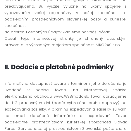
predávajúceho. Sú využité výlučne na úkony spojené s
vybavovaním vašej objednávky v našej spoločnosti a
odosielaním prostredníctvom slovenskej pošty a kurieskej
spoločnosti.
Na ochranu osobných údajov kladieme najväčší dôraz!
Obsah tejto internetovej stránky je chránený autorským
právom a je výhradným majetkom spoločnosti NIKORAS s.r.o.
II. Dodacie a platobné podmienky
Informatívna dostupnosť tovaru s termínom jeho doručenia je
uvedená v popise tovaru na internetovej stránke
elektronického obchodu www.WEBmoda.sk. Tovar doručujeme
do 1-2 pracovných dní (podľa vybratého druhu dopravy) od
expedovania zásielky. V okamihu expedovania zásielky sú vám
na email doručené informácie o expedovaní. Tovar
odosielame prostredníctvom kuriérskej spoločnosti Slovak
Parcel Service s.r.o. aj prostredníctvom Slovenská pošta a.s., a