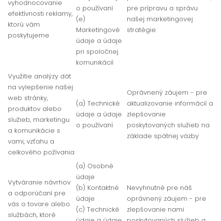
vyhodnocovanie
o používaní
pre prípravu a správu
efektívnosti reklamy,
(e)
našej marketingovej
ktorú vám
Marketingové
stratégie
poskytujeme
údaje a údaje
pri spoločnej
komunikácií
Využitie analýzy dát
na vylepšenie našej
Oprávnený záujem - pre
web stránky,
(a) Technické
aktualizovanie informácií a
produktov alebo
údaje a údaje
zlepšovanie
služieb, marketingu
o používaní
poskytovaných služieb na
a komunikácie s
základe spätnej väzby
vami, vzťahu a
celkového požívania
(a) Osobné
údaje
Vytváranie návrhov
(b) Kontaktné
Nevyhnutné pre náš
a odporúčaní pre
údaje
oprávnený záujem - pre
vás o tovare alebo
(c) Technické
zlepšovanie nami
službách, ktoré
údaje a údaje
poskytovaných služieb a