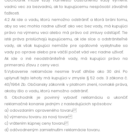
Obchodník môže vždy namiesto odstránenia vady vymeniť
vadnú vec za bezvadnú, ak to kupujúcemu nespôsobí závažné
ťažkosti.
4.2 Ak ide o vadu, ktorú nemožno odstrániť a ktorá bráni tomu,
aby sa vec mohla riadne užívať ako vec bez vady, má kupujúci
právo na výmenu veci alebo má právo od zmluvy odstúpiť. Tie
isté práva prislúchajú kupujúcemu, ak ide síce o odstrániteľné
vady, ak však kupujúci nemôže pre opätovné vyskytnutie sa
vady po oprave alebo pre väčší počet vád vec riadne užívať.
Ak ide o iné neodstrániteľné vady, má kupujúci právo na
primeranú zľavu z ceny veci.
5.Vybavenie reklamácie nesmie trvať dlhšie ako 30 dní. Po
uplynutí tejto lehoty má kupujúci v zmysle § 52 ods. 3 zákona č.
40/1964 Zb. Občiansky zákonník v platnom znení, rovnaké práva,
akoby išlo o vadu, ktorú nemožno odstrániť.
6. Obchodník je povinný vybaviť reklamáciu a ukončiť
reklamačné konanie jedným z nasledujúcich spôsobov:
a) odovzdaním opraveného tovaru
b) výmenou tovaru za nový tovar
c) vrátením kúpnej ceny tovaru
d) odôvodneným zamietnutím reklamácie tovaru.