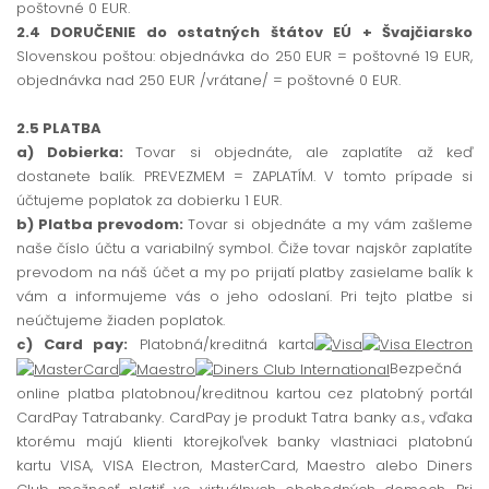
poštovné 0 EUR.
2.4 DORUČENIE do ostatných štátov EÚ + Švajčiarsko
Slovenskou poštou: objednávka do 250 EUR = poštovné 19 EUR,
objednávka nad 250 EUR /vrátane/ = poštovné 0 EUR.
2.5 PLATBA
a) Dobierka:
Tovar si objednáte, ale zaplatíte až keď
dostanete balík. PREVEZMEM = ZAPLATÍM. V tomto prípade si
účtujeme poplatok za dobierku 1 EUR.
b) Platba prevodom:
Tovar si objednáte a my vám zašleme
naše číslo účtu a variabilný symbol. Čiže tovar najskôr zaplatíte
prevodom na náš účet a my po prijatí platby zasielame balík k
vám a informujeme vás o jeho odoslaní. Pri tejto platbe si
neúčtujeme žiaden poplatok.
c) Card pay:
Platobná/kreditná karta
Bezpečná
online platba platobnou/kreditnou kartou cez platobný portál
CardPay Tatrabanky. CardPay je produkt Tatra banky a.s., vďaka
ktorému majú klienti ktorejkoľvek banky vlastniaci platobnú
kartu VISA, VISA Electron, MasterCard, Maestro alebo Diners