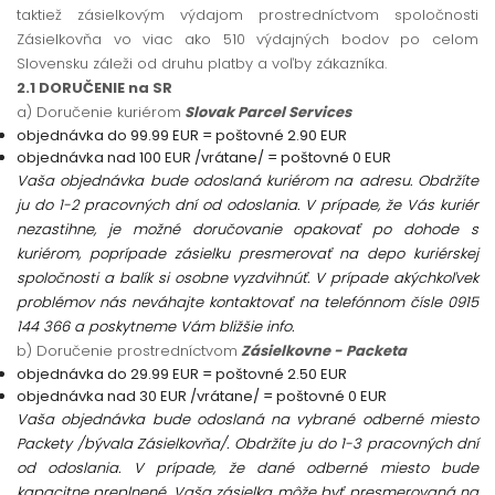
taktiež zásielkovým výdajom prostredníctvom spoločnosti
Zásielkovňa vo viac ako 510 výdajných bodov po celom
Slovensku záleži od druhu platby a voľby zákazníka.
2.1 DORUČENIE na SR
a) Doručenie kuriérom
Slovak Parcel Services
objednávka do 99.99 EUR = poštovné 2.90 EUR
objednávka nad 100 EUR /vrátane/ = poštovné 0 EUR
Vaša objednávka bude odoslaná kuriérom na adresu. Obdržíte
ju do 1-2 pracovných dní od odoslania. V prípade, že Vás kuriér
nezastihne, je možné doručovanie opakovať po dohode s
kuriérom, poprípade zásielku presmerovať na depo kuriérskej
spoločnosti a balík si osobne vyzdvihnúť. V prípade akýchkoľvek
problémov nás neváhajte kontaktovať na telefónnom čísle
0915
144 366 a poskytneme Vám bližšie info.
b) Doručenie prostredníctvom
Zásielkovne - Packeta
objednávka do 29.99 EUR = poštovné 2.50 EUR
objednávka nad 30 EUR /vrátane/ = poštovné 0 EUR
Vaša objednávka bude odoslaná na vybrané odberné miesto
Packety /bývala Zásielkovňa/. Obdržíte ju do 1-3 pracovných dní
od odoslania. V prípade, že dané odberné miesto bude
kapacitne preplnené, Vaša zásielka môže byť presmerovaná na