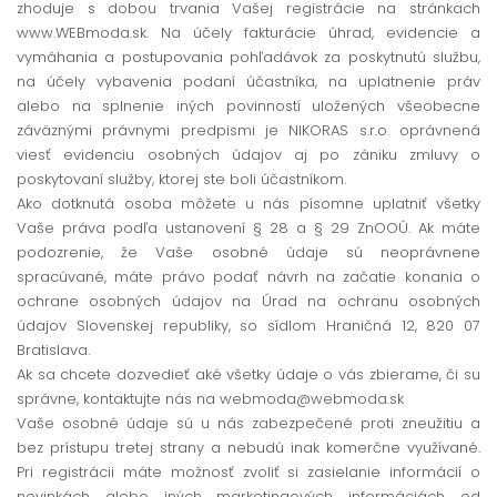
zhoduje s dobou trvania Vašej registrácie na stránkach
www.WEBmoda.sk. Na účely fakturácie úhrad, evidencie a
vymáhania a postupovania pohľadávok za poskytnutú službu,
na účely vybavenia podaní účastníka, na uplatnenie práv
alebo na splnenie iných povinností uložených všeobecne
záväznými právnymi predpismi je NIKORAS s.r.o. oprávnená
viesť evidenciu osobných údajov aj po zániku zmluvy o
poskytovaní služby, ktorej ste boli účastníkom.
Ako dotknutá osoba môžete u nás písomne uplatniť všetky
Vaše práva podľa ustanovení § 28 a § 29 ZnOOÚ. Ak máte
podozrenie, že Vaše osobné údaje sú neoprávnene
spracúvané, máte právo podať návrh na začatie konania o
ochrane osobných údajov na Úrad na ochranu osobných
údajov Slovenskej republiky, so sídlom Hraničná 12, 820 07
Bratislava.
Ak sa chcete dozvedieť aké všetky údaje o vás zbierame, či su
správne, kontaktujte nás na webmoda@webmoda.sk
Vaše osobné údaje sú u nás zabezpečené proti zneužitiu a
bez prístupu tretej strany a nebudú inak komerčne využívané.
Pri registrácii máte možnosť zvoliť si zasielanie informácií o
novinkách alebo iných marketingových informáciách od