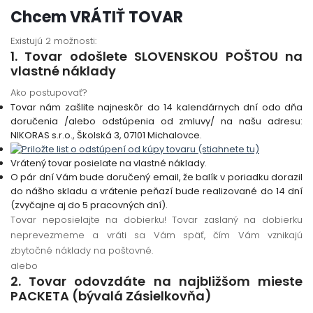
Chcem VRÁTIŤ TOVAR
Existujú 2 možnosti:
1. Tovar odošlete SLOVENSKOU POŠTOU na
vlastné náklady
Ako postupovať?
Tovar nám zašlite najneskôr do 14 kalendárnych dní odo dňa
doručenia /alebo odstúpenia od zmluvy/ na našu adresu:
NIKORAS s.r.o., Školská 3, 07101 Michalovce.
Vrátený tovar posielate na vlastné náklady.
O pár dní Vám bude doručený email, že balík v poriadku dorazil
do nášho skladu a vrátenie peňazí bude realizované do 14 dní
(zvyčajne aj do 5 pracovných dní).
Tovar neposielajte na dobierku! Tovar zaslaný na dobierku
neprevezmeme a vráti sa Vám späť, čím Vám vznikajú
zbytočné náklady na poštovné.
alebo
2. Tovar odovzdáte na najbližšom mieste
PACKETA (bývalá Zásielkovňa)