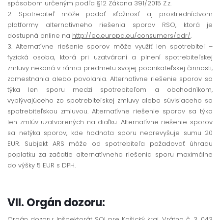
spôsobom určeným podľa §12 Zákona 391/2015 Z.z.
2. Spotrebiteľ môže podať sťažnosť aj prostredníctvom
platformy alternatívneho riešenia sporov RSO, ktorá je
dostupná online na
http://ec.europa.eu/consumers/odr/
.
3. Alternatívne riešenie sporov môže využiť len spotrebiteľ –
fyzická osoba, ktorá pri uzatváraní a plnení spotrebiteľskej
zmluvy nekoná v rámci predmetu svojej podnikateľskej činnosti,
zamestnania alebo povolania. Alternatívne riešenie sporov sa
týka len sporu medzi spotrebiteľom a obchodníkom,
vyplývajúceho zo spotrebiteľskej zmluvy alebo súvisiaceho so
spotrebiteľskou zmluvou. Alternatívne riešenie sporov sa týka
len zmlúv uzatvorených na diaľku. Alternatívne riešenie sporov
sa netýka sporov, kde hodnota sporu neprevyšuje sumu 20
EUR. Subjekt ARS môže od spotrebiteľa požadovať úhradu
poplatku za začatie alternatívneho riešenia sporu maximálne
do výšky 5 EUR s DPH.
VII. Orgán dozoru:
Orgán dozoru: Inšpektorát SOI pre Košický kraj, Vrátna č. 3, 043