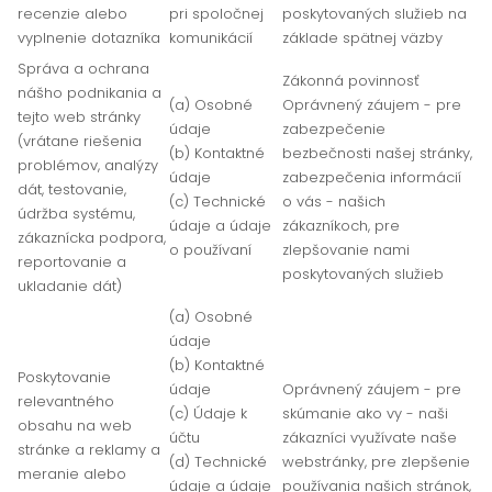
recenzie alebo
pri spoločnej
poskytovaných služieb na
vyplnenie dotazníka
komunikácií
základe spätnej väzby
Správa a ochrana
Zákonná povinnosť
nášho podnikania a
(a) Osobné
Oprávnený záujem - pre
tejto web stránky
údaje
zabezpečenie
(vrátane riešenia
(b) Kontaktné
bezbečnosti našej stránky,
problémov, analýzy
údaje
zabezpečenia informácií
dát, testovanie,
(c) Technické
o vás - našich
údržba systému,
údaje a údaje
zákazníkoch, pre
zákaznícka podpora,
o používaní
zlepšovanie nami
reportovanie a
poskytovaných služieb
ukladanie dát)
(a) Osobné
údaje
(b) Kontaktné
Poskytovanie
údaje
Oprávnený záujem - pre
relevantného
(c) Údaje k
skúmanie ako vy - naši
obsahu na web
účtu
zákazníci využívate naše
stránke a reklamy a
(d) Technické
webstránky, pre zlepšenie
meranie alebo
údaje a údaje
používania našich stránok,