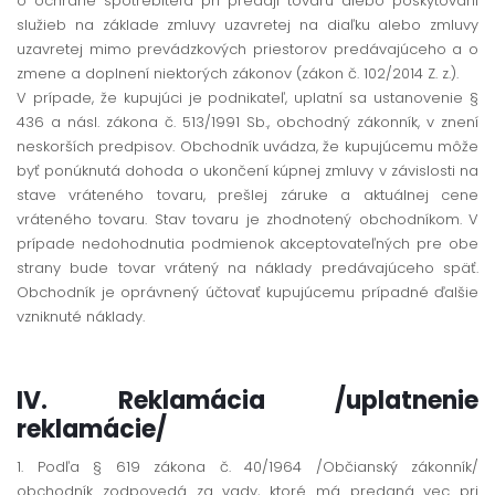
o ochrane spotrebiteľa pri predaji tovaru alebo poskytovaní
služieb na základe zmluvy uzavretej na diaľku alebo zmluvy
uzavretej mimo prevádzkových priestorov predávajúceho a o
zmene a doplnení niektorých zákonov (zákon č. 102/2014 Z. z.).
V prípade, že kupujúci je podnikateľ, uplatní sa ustanovenie §
436 a násl. zákona č. 513/1991 Sb., obchodný zákonník, v znení
neskorších predpisov. Obchodník uvádza, že kupujúcemu môže
byť ponúknutá dohoda o ukončení kúpnej zmluvy v závislosti na
stave vráteného tovaru, prešlej záruke a aktuálnej cene
vráteného tovaru. Stav tovaru je zhodnotený obchodníkom. V
prípade nedohodnutia podmienok akceptovateľných pre obe
strany bude tovar vrátený na náklady predávajúceho späť.
Obchodník je oprávnený účtovať kupujúcemu prípadné ďalšie
vzniknuté náklady.
IV. Reklamácia /uplatnenie
reklamácie/
1. Podľa § 619 zákona č. 40/1964 /Občianský zákonník/
obchodník zodpovedá za vady, ktoré má predaná vec pri