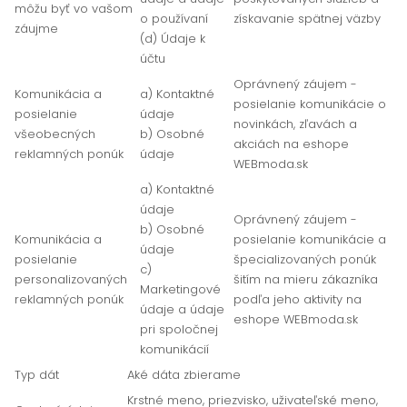
môžu byť vo vašom
o používaní
získavanie spätnej väzby
záujme
(d) Údaje k
účtu
Oprávnený záujem -
Komunikácia a
a) Kontaktné
posielanie komunikácie o
posielanie
údaje
novinkách, zľavách a
všeobecných
b) Osobné
akciách na eshope
reklamných ponúk
údaje
WEBmoda.sk
a) Kontaktné
údaje
Oprávnený záujem -
b) Osobné
Komunikácia a
posielanie komunikácie a
údaje
posielanie
špecializovaných ponúk
c)
personalizovaných
šitím na mieru zákazníka
Marketingové
reklamných ponúk
podľa jeho aktivity na
údaje a údaje
eshope WEBmoda.sk
pri spoločnej
komunikácií
Typ dát
Aké dáta zbierame
Krstné meno, priezvisko, uživateľské meno,