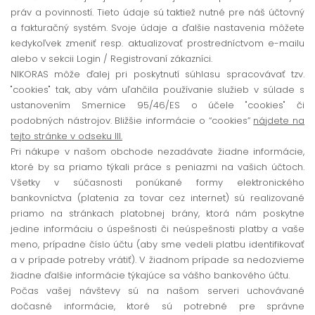
práv a povinností. Tieto údaje sú taktiež nutné pre náš účtovný
a fakturačný systém. Svoje údaje a ďalšie nastavenia môžete
kedykoľvek zmeniť resp. aktualizovať prostredníctvom e-mailu
alebo v sekcii Login / Registrovaní zákazníci.
NIKORAS môže ďalej pri poskytnutí súhlasu spracovávať tzv.
"cookies" tak, aby vám uľahčila používanie služieb v súlade s
ustanovením Smernice 95/46/ES o účele "cookies" či
podobných nástrojov. Bližšie informácie o “cookies”
nájdete na
tejto stránke v odseku III.
Pri nákupe v našom obchode nezadávate žiadne informácie,
ktoré by sa priamo týkali práce s peniazmi na vašich účtoch.
Všetky v súčasnosti ponúkané formy elektronického
bankovníctva (platenia za tovar cez internet) sú realizované
priamo na stránkach platobnej brány, ktorá nám poskytne
jedine informáciu o úspešnosti či neúspešnosti platby a vaše
meno, prípadne číslo účtu (aby sme vedeli platbu identifikovať
a v prípade potreby vrátiť). V žiadnom prípade sa nedozvieme
žiadne ďalšie informácie týkajúce sa vášho bankového účtu.
Počas vašej návštevy sú na našom serveri uchovávané
dočasné informácie, ktoré sú potrebné pre správne