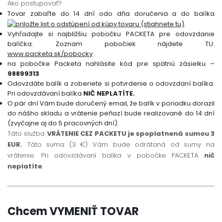
Ako postupovať?
Tovar zabaľte do 14 dní odo dňa doručenia a do balíka
.
Vyhľadajte si najbližšiu pobočku PACKETA pre odovzdanie
balíčka. Zoznam pobočiek nájdete TU:
www.packeta.sk/pobocky
na pobočke Packeta nahlásite kód pre spätnú zásielku –
98899313
Odovzdáte balík a zoberiete si potvrdenie o odovzdaní balíka.
Pri odovzdávaní balíka
NIČ NEPLATÍTE.
O pár dní Vám bude doručený email, že balík v poriadku dorazil
do nášho skladu a vrátenie peňazí bude realizované do 14 dní
(zvyčajne aj do 5 pracovných dní).
Táto služba
VRÁTENIE CEZ PACKETU je spoplatnená sumou 3
EUR.
Táto suma (3 €) Vám bude odrátaná od sumy na
vrátenie. Pri odovzdávaní balíka v pobočke PACKETA
nič
neplatíte
.
Chcem VYMENIŤ TOVAR