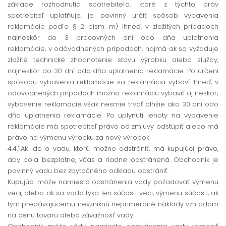
základe rozhodnutia spotrebiteľa, ktoré z týchto práv
spotrebiteľ uplatňuje, je povinný určiť spôsob vybavenia
reklamácie podľa § 2 písm. m) ihneď, v zložitých prípadoch
najneskôr do 3 pracovných dní odo dňa uplatnenia
reklamácie, v odôvodnených prípadoch, najmä ak sa vyžaduje
zložité technické zhodnotenie stavu výrobku alebo služby,
najneskôr do 30 dní odo dňa uplatnenia reklamácie. Po určení
spôsobu vybavenia reklamácie sa reklamácia vybaví ihneď, v
odôvodnených prípadoch možno reklamáciu vybaviť aj neskôr;
vybavenie reklamácie však nesmie trvať dlhšie ako 30 dní odo
dňa uplatnenia reklamácie. Po uplynutí lehoty na vybavenie
reklamácie má spotrebiteľ právo od zmluvy odstúpiť alebo má
právo na výmenu výrobku za nový výrobok.
4.4.1.Ak ide o vadu, ktorú možno odstrániť, má kupujúci právo,
aby bola bezplatne, včas a riadne odstránená. Obchodník je
povinný vadu bez zbytočného odkladu odstrániť.
Kupujúci môže namiesto odstránenia vady požadovať výmenu
veci, alebo ak sa vada týka len súčasti veci, výmenu súčasti, ak
tým predávajúcemu nevzniknú neprimerané náklady vzhľadom
na cenu tovaru alebo závažnosť vady.