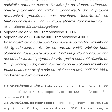
najbližšie odberné miesto. Zásielka je na danom odbernom
mieste pripravená na výdaj 5 pracovných dní. V prípade
akýchkoľvek problémov nás neváhajte kontaktovať na
telefónnom čísle
0915 144 366 a poskytneme Vám bližšie info.
c) Doručenie
Slovenskou poštou
objednávka do 29.99 EUR = poštovné 3.9 EUR
objednávka od 30 EUR do 100 EUR = poštovné 4.90 EUR
Vaša objednávka bude odoslaná Slovenskou poštou. Zasielky do
0,5 kg odosielame ako list na adresu, väčšie zásielky budú
uložené na Vašej pošte ako balík. Obdržíte ju do 2-3 pracovných
dní od odoslania. V prípade, že Vám pošta nedoručí zásielku do
2-3 pracovných dní, alebo Vás neinformuje o uložení zásielky na
Vašej pošte, kontaktujte nás na telefónnom čísle
0915 144 366 a
poskytneme Vám bližšie info.
2.2 DORUČENIE do ČR a Rakúska
kuriérom: objednávka do 100
EUR = poštovné 5 EUR, objednávka nad 100 EUR /vrátane/ =
poštovné 0 EUR.
2.3 DORUČENIE do Nemecka
kuriérom: objednávka do 250 EUR
= poštovné 10 EUR, objednávka nad 250 EUR /vrátane/ =