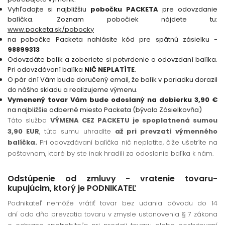
Vyhľadajte si najbližšiu
pobočku PACKETA
pre odovzdanie
balíčka. Zoznam pobočiek nájdete tu:
www.packeta.sk/pobocky
na pobočke Packeta nahlásite kód pre spätnú zásielku -
98899313
Odovzdáte balík a zoberiete si potvrdenie o odovzdaní balíka.
Pri odovzdávaní balíka
NIČ NEPLATÍTE
.
O pár dní Vám bude doručený email, že balík v poriadku dorazil
do nášho skladu a realizujeme výmenu.
Vymenený tovar Vám bude odoslaný na dobierku 3,90 €
na najbližšie odberné miesto Packeta (bývala Zásielkovňa)
Táto služba
VÝMENA CEZ PACKETU je spoplatnená sumou
3,90 EUR
, túto sumu uhradíte
až pri prevzatí výmenného
balíčka.
Pri odovzdávaní balíčka nič neplatíte, čiže ušetríte na
poštovnom, ktoré by ste inak hradili za odoslanie balíka k nám.
Odstúpenie od zmluvy - vratenie tovaru-
kupujúcim, ktorý je PODNIKATEĽ
Podnikateľ nemôže vrátiť tovar bez udania dôvodu do 14
dní odo dňa prevzatia tovaru v zmysle ustanovenia § 7 zákona