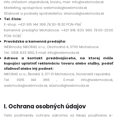
Info ohľadom objednávok, tovaru, mier: info@webmoda.sk
Marketing, spolupráca: webmoda@webmoda.sk
Sťažnosti a podnety spotrebiteľov: staznosti@webmoda.sk
Tel. čísla:
E-shop: +421 915 144 366 /8:30-15:30 PON-PIA/
Kamenná predajňa Michalovce: +421 918 833 960 /8:00-20:00
PON-SOB/
Prevádzka a kamenná predajňa:
WEBmoda, NIKORAS s.r.o., Obchodná 4, 07101 Michalovce
Tel.: 0918 833 960, E‐mail: info@webmoda.sk
Adresa a kontakt predávajúceho, na ktorej môže
kupujúci uplatniť reklamáciu tovaru alebo služby, podať
sťažnosť alebo iný podnet:
NIKORAS s.r.o., Školská 3, 071 01 Michalovce, Slovenská republika.
Tel.: 0915 144 366 , E‐mail: info@webmoda.sk,
webmoda@webmoda.sk, staznosti@webmoda.sk
I. Ochrana osobných údajov
Tieto podmienky ochrany súkromia sa týkajú používania e-