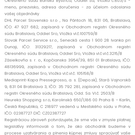
Okresného súdu Banská Bystrica, Oddiel Sa, Vložka č.803/S -
meno, priezvisko, adresa doručenia - za účelom odoslania
vašej objednávky
DHL Parcel Slovensko s.r.o , Na Pántoch 18, 831 06, Bratislava,
IČO: 47 927 682, zapísaná v Obchodnom registri Okresného
súdu Bratislava, Oddiel Sro, Vložka vl.č.100759/B
Slovak Parcel Service s.r.o., Senecká cesta 1 900 28 Ivanka pri
Dunaji, IČO: 31329217, zapísaná v Obchodnom registri
Okresného súdu Bratislava, Oddiel Sro, Vložka vl.č.vl.č.3215/B
Zásielkovňa s. r. o., Kopčianska 3954/39, 851 01 Bratislava, IČO:
48136999, zapísaná v Obchodnom registri Okresného súdu
Bratislava, Oddiel Sro, Vložka vl.č.vl.č. 105158/B
Mediaprint-Kapa Pressegrosso, a. s. (Depo.sk), Stará Vajnorská
9, 831 04 Bratislava 3, IČO: 35 792 281, zapísaná v Obchodnom
registri Okresného súdu Bratislava, Odd.: Sa. Vl.č. 2503/B
Heureka Shopping s.r.o, Karolinská 650/1,186 00 Praha 8 – Karlín,
Česká Republika, C 218977 vedená u Mestského súdu v Prahe,
IČO: 02387727 DIČ: CZ02387727
Registráciou zároveň potvrdzujete, že sme vás v zmysle platnej
legislatívy informovali o tom, že ako obchodník budeme v
procese uzatvárania a plnenia kúpnej zmluvy spracúvať vaše