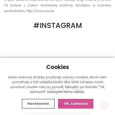
79 Košice 1, odbor technickej kontroly výrobkov a ochrany
spotrebiteľa, http://www.soi.sk.
#INSTAGRAM
Cookies
Naše webové stránky používajú súbory cookies, ktoré nám
Telefonická objednávka:
pomáhajú s ich vylepšovaním. Aby sme cookies mohli
používať, musíte nám to povoliť. Kliknutím na tlačidlo "OK,
0915 144 366
súhlasím" udeľujete tento súhlas.
(Pondelok - Piatok 8:00 - 16:00)
Nastavenie
OK, súhlasím
info@webmoda.sk