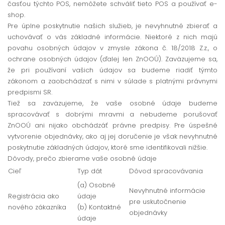
časťou týchto POS, nemôžete schváliť tieto POS a používať e-
shop.
Pre úplne poskytnutie našich služieb, je nevyhnutné zbierať a
uchovávať o vás základné informácie. Niektoré z nich majú
povahu osobných údajov v zmysle zákona č. 18/2018 Z.z., o
ochrane osobných údajov (ďalej len ZnOOÚ). Zaväzujeme sa,
že pri používaní vašich údajov sa budeme riadiť týmto
zákonom a zaobchádzať s nimi v súlade s platnými právnymi
predpismi SR.
Tiež sa zaväzujeme, že vaše osobné údaje budeme
spracovávať s dobrými mravmi a nebudeme porušovať
ZnOOÚ ani nijako obchádzáť právne predpisy. Pre úspešné
vytvorenie objednávky, ako aj jej doručenie je však nevyhnutné
poskytnutie základných údajov, ktoré sme identifikovali nižšie.
Dôvody, prečo zbierame vaše osobné údaje
Cieľ
Typ dát
Dôvod spracovávania
(a) Osobné
Nevyhnutné informácie
Registrácia ako
údaje
pre uskutočnenie
nového zákazníka
(b) Kontaktné
objednávky
údaje