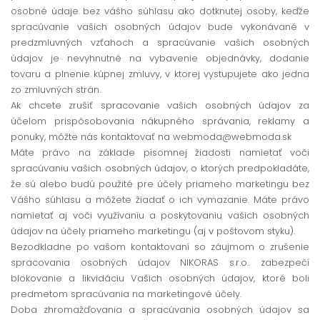
osobné údaje bez vášho súhlasu ako dotknutej osoby, keďže
spracúvanie vašich osobných údajov bude vykonávané v
predzmluvných vzťahoch a spracúvanie vašich osobných
údajov je nevyhnutné na vybavenie objednávky, dodanie
tovaru a plnenie kúpnej zmluvy, v ktorej vystupujete ako jedna
zo zmluvných strán.
Ak chcete zrušiť spracovanie vašich osobných údajov za
účelom prispôsobovania nákupného správania, reklamy a
ponuky, môžte nás kontaktovať na webmoda@webmoda.sk
Máte právo na základe písomnej žiadosti namietať voči
spracúvaniu vašich osobných údajov, o ktorých predpokladáte,
že sú alebo budú použité pre účely priameho marketingu bez
Vášho súhlasu a môžete žiadať o ich vymazanie. Máte právo
namietať aj voči využívaniu a poskytovaniu vašich osobných
údajov na účely priameho marketingu (aj v poštovom styku).
Bezodkladne po vašom kontaktovaní so záujmom o zrušenie
spracovania osobných údajov NIKORAS s.r.o.. zabezpečí
blokovanie a likvidáciu Vašich osobných údajov, ktoré boli
predmetom spracúvania na marketingové účely.
Doba zhromažďovania a spracúvania osobných údajov sa