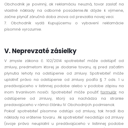
Obchodník je povinný, ak reklamáciu neuzná, tovar zaslať na
vlastné náklady na odborné posúdenie.Ak dôjde k výmene,
začne plynúť záručná doba znova od prevzatia novej veci.
7. Obchodník vydá Kupujúcemu o vybavení reklamácie
písomné vyrozumie.
V. Neprevzaté zásielky
V zmysle zákona č. 102/2014 spotrebiteľ môže odstúpiť od
zmluvy, predmetom ktorej je dodanie tovaru, aj pred začatím
plynutia lehoty na odstúpenie od zmluvy. Spotrebiteľ môže
uplatniť právo na odstúpenie od zmluvy podľa § 7 ods. 1 u
predávajúceho v listinnej podobe alebo v podobe zápisu na
inom trvanlivom nosiči. Spotrebiteľ môže použiť
formulár
na
odstúpenie od zmluvy, ktorý sa nachádza na stranke
predavajúceho v rámci článku IV Obchodných podmienok.
Pokiaľ spotrebiteľ písomne odstúpi od zmluvy, tak hradí iba
náklady na vrátenie tovaru. Ak spotrebiteľ neodstúpi od zmluvy
(svoje právo neuplatní u predávajúceho v listinnej podobe