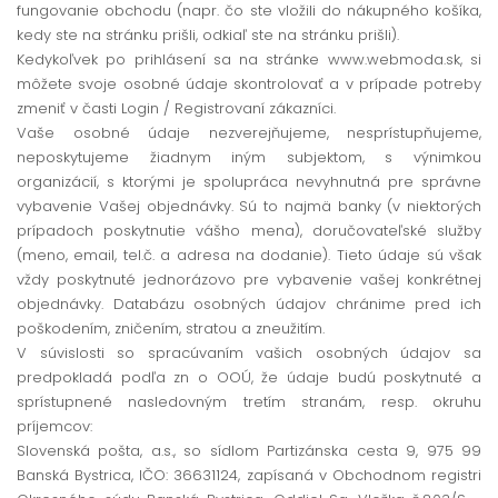
fungovanie obchodu (napr. čo ste vložili do nákupného košíka,
kedy ste na stránku prišli, odkiaľ ste na stránku prišli).
Kedykoľvek po prihlásení sa na stránke www.webmoda.sk, si
môžete svoje osobné údaje skontrolovať a v prípade potreby
zmeniť v časti Login / Registrovaní zákazníci.
Vaše osobné údaje nezverejňujeme, nesprístupňujeme,
neposkytujeme žiadnym iným subjektom, s výnimkou
organizácií, s ktorými je spolupráca nevyhnutná pre správne
vybavenie Vašej objednávky. Sú to najmä banky (v niektorých
prípadoch poskytnutie vášho mena), doručovateľské služby
(meno, email, tel.č. a adresa na dodanie). Tieto údaje sú však
vždy poskytnuté jednorázovo pre vybavenie vašej konkrétnej
objednávky. Databázu osobných údajov chránime pred ich
poškodením, zničením, stratou a zneužitím.
V súvislosti so spracúvaním vašich osobných údajov sa
predpokladá podľa zn o OOÚ, že údaje budú poskytnuté a
sprístupnené nasledovným tretím stranám, resp. okruhu
príjemcov:
Slovenská pošta, a.s., so sídlom Partizánska cesta 9, 975 99
Banská Bystrica, IČO: 36631124, zapísaná v Obchodnom registri