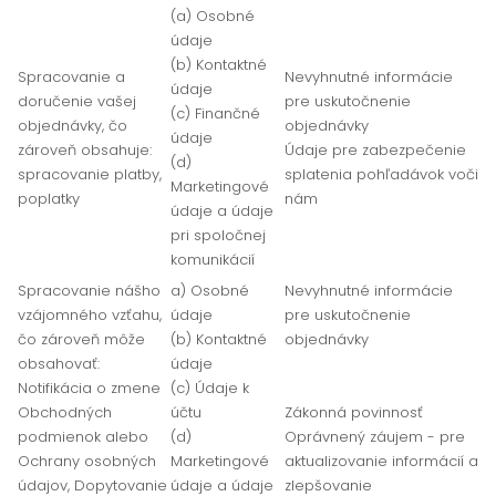
(a) Osobné
údaje
(b) Kontaktné
Spracovanie a
Nevyhnutné informácie
údaje
doručenie vašej
pre uskutočnenie
(c) Finančné
objednávky, čo
objednávky
údaje
zároveň obsahuje:
Údaje pre zabezpečenie
(d)
spracovanie platby,
splatenia pohľadávok voči
Marketingové
poplatky
nám
údaje a údaje
pri spoločnej
komunikácií
Spracovanie nášho
a) Osobné
Nevyhnutné informácie
vzájomného vzťahu,
údaje
pre uskutočnenie
čo zároveň môže
(b) Kontaktné
objednávky
obsahovať:
údaje
Notifikácia o zmene
(c) Údaje k
Obchodných
účtu
Zákonná povinnosť
podmienok alebo
(d)
Oprávnený záujem - pre
Ochrany osobných
Marketingové
aktualizovanie informácií a
údajov, Dopytovanie
údaje a údaje
zlepšovanie