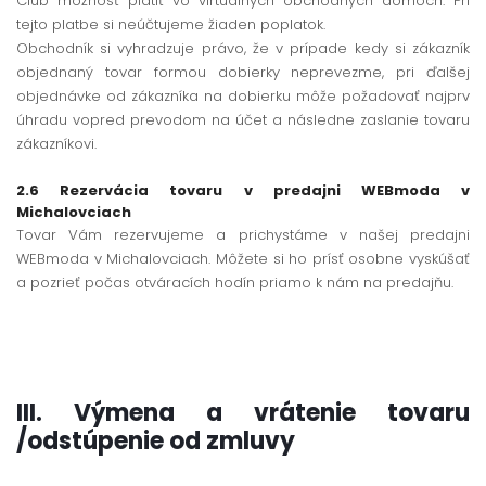
Club možnosť platiť vo virtuálnych obchodných domoch. Pri
tejto platbe si neúčtujeme žiaden poplatok.
Obchodník si vyhradzuje právo, že v prípade kedy si zákazník
objednaný tovar formou dobierky neprevezme, pri ďalšej
objednávke od zákazníka na dobierku môže požadovať najprv
úhradu vopred prevodom na účet a následne zaslanie tovaru
zákazníkovi.
2.6 Rezervácia tovaru v predajni WEBmoda v
Michalovciach
Tovar Vám rezervujeme a prichystáme v našej predajni
WEBmoda v Michalovciach. Môžete si ho prísť osobne vyskúšať
a pozrieť počas otváracích hodín priamo k nám na predajňu.
III. Výmena a vrátenie tovaru
/odstúpenie od zmluvy