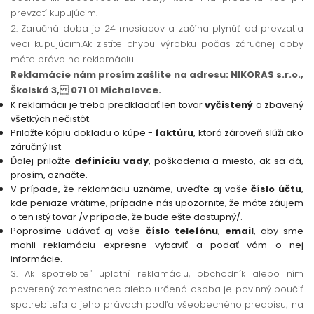
prevzatí kupujúcim.
2. Zaručná doba je 24 mesiacov a začína plynúť od prevzatia
veci kupujúcim.Ak zistíte chybu výrobku počas záručnej doby
máte právo na reklamáciu.
Reklamácie nám prosím zašlite na adresu: NIKORAS s.r.o.,
Školská 3, 071 01 Michalovce.
K reklamácii je treba predkladať len tovar
vyčistený
a zbavený
všetkých nečistôt.
Priložte kópiu dokladu o kúpe -
faktúru
, ktorá zároveň slúži ako
záručný list.
Ďalej priložte
definíciu vady
, poškodenia a miesto, ak sa dá,
prosím, označte.
V prípade, že reklamáciu uznáme, uveďte aj vaše
číslo účtu
,
kde peniaze vrátime, prípadne nás upozornite, že máte záujem
o ten istý tovar /v prípade, že bude ešte dostupný/.
Poprosíme udávať aj vaše
číslo telefónu
,
email
, aby sme
mohli reklamáciu expresne vybaviť a podať vám o nej
informácie.
3. Ak spotrebiteľ uplatní reklamáciu, obchodník alebo ním
poverený zamestnanec alebo určená osoba je povinný poučiť
spotrebiteľa o jeho právach podľa všeobecného predpisu; na