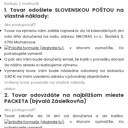
Existujú 2 možnosti:
1. Tovar odošlete SLOVENSKOU POŠTOU na
vlastné náklady:
Ako postupovať?
Tovar na výmenu nám zašlite najneskôr do 14 kalendárnych dní
odo dňa doručenia na našu adresu: NIKORAS s.r.o., Školská 3,
07101 Michalovce.
, v ktorom vyznačíte, čo
potrebujete vymeniť.
O pár dní Vám bude doručený email, že balík v poriadku dorazil
do nášho skladu a realizujeme výmenu.
Vymenený tovar Vám bude následne odoslaný na dobierku
3,90 € na Vami uvedenú adresu v pôvodnej objednávke.
Vrátený tovar posielate na vlastné náklady.
alebo
2. Tovar odovzdáte na najbližšom mieste
PACKETA (bývalá Zásielkovňa)
Ako postupovať?
Tovar zabaľte do 14 dní od doručenia a do balíka
, v ktorom vyznačíte, čo
potrebujete vymeniť.