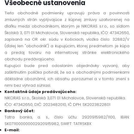
Všeobecné ustanovenia
Tieto obchodné podmienky upravujú práva a povinnosti
zmluvných strán vyplývajúce z kúpnej zmluvy uzatvorenej na
ďiaľku medzi obchodníkom, ktorým je NIKORAS s.r.o., so sídlom
Školská 3, 071 01 Michalovce, Slovenská republika, IČO: 47342650,
zapísaná na OR okr. súdu v Košiciach, vložka číslo: 32882/V
(ďalej len "obchodník") a kupujúcim, ktorej predmetom je kúpa
a predaj tovaru na internetovej stránke elektronického
obchodu predávajúceho.
Kupujúci bude pred odoslaním objednávky vyzvaný, aby
zaškrtnutím políčka potvrdil, že sa s obchodnými podmienkami
dôkladne oboznámil, ich obsahu porozumel a v tomto znení s
nimi bez výhrad súhlasí.
Kontaktné údaje predávajúceho:
NIKORAS s.r.o., Školská 3,071 01 Michalovce, Slovenská republika.
IČO: 47342650, DIČ: 2023482010, IČ DPH: SK2023822801
Bankový účet:
Tatra banka, a. s., číslo účtu: 2920915982/1100, IBAN:
SK0711000000002920915982, SWIFT: TATRSKBX
E-mail: