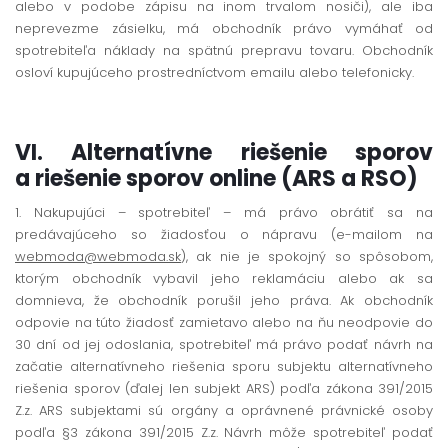
alebo v podobe zápisu na inom trvalom nosiči), ale iba
neprevezme zásielku, má obchodník právo vymáhať od
spotrebiteľa náklady na spätnú prepravu tovaru. Obchodník
osloví kupujúceho prostredníctvom emailu alebo telefonicky.
VI. Alternatívne riešenie sporov
a riešenie sporov online (ARS a RSO)
1. Nakupujúci – spotrebiteľ – má právo obrátiť sa na
predávajúceho so žiadosťou o nápravu (e-mailom na
webmoda@webmoda.sk
), ak nie je spokojný so spôsobom,
ktorým obchodník vybavil jeho reklamáciu alebo ak sa
domnieva, že obchodník porušil jeho práva. Ak obchodník
odpovie na túto žiadosť zamietavo alebo na ňu neodpovie do
30 dní od jej odoslania, spotrebiteľ má právo podať návrh na
začatie alternatívneho riešenia sporu subjektu alternatívneho
riešenia sporov (ďalej len subjekt ARS) podľa zákona 391/2015
Z.z. ARS subjektami sú orgány a oprávnené právnické osoby
podľa §3 zákona 391/2015 Z.z. Návrh môže spotrebiteľ podať