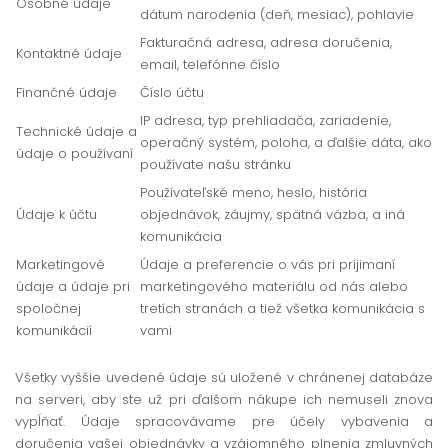
Osobné údaje
dátum narodenia (deň, mesiac), pohlavie
Fakturačná adresa, adresa doručenia,
Kontaktné údaje
email, telefónne číslo
Finančné údaje
Číslo účtu
IP adresa, typ prehliadača, zariadenie,
Technické údaje a
operačný systém, poloha, a ďalšie dáta, ako
údaje o používaní
používate našu stránku
Používateľské meno, heslo, história
Údaje k účtu
objednávok, záujmy, spätná väzba, a iná
komunikácia
Marketingové
Údaje a preferencie o vás pri príjimaní
údaje a údaje pri
marketingového materiálu od nás alebo
spoločnej
tretích stranách a tiež všetka komunikácia s
komunikácií
vami
Všetky vyššie uvedené údaje sú uložené v chránenej databáze
na serveri, aby ste už pri ďalšom nákupe ich nemuseli znova
vypĺňať. Údaje spracovávame pre účely vybavenia a
doručenia vašej objednávky a vzájomného plnenia zmluvných