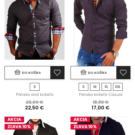
DO KOŠÍKA
DO KOŠÍKA
S
S
M
XL
XXL
Pánska sivá košeľa
Pánska košeľa Casual
25,00 €
18,90 €
22,50 €
17,00 €
AKCIA
AKCIA
ZĽAVA 10%
ZĽAVA 10%