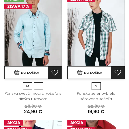
ZĽAVA 17%
DO KOŠÍKA
DO KOŠÍKA
M
L
M
Pánska svetlá modrá košeľa s
Pánska zeleno-biela
dlhým rukávom
károvaná košeľa
29,90 €
22,90 €
24,90 €
19,90 €
AKCIA
AKCIA