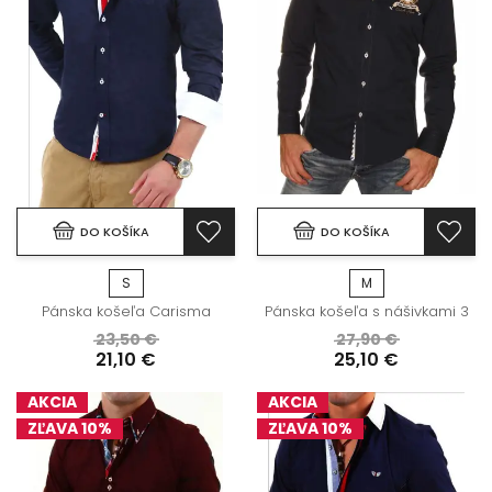
DO KOŠÍKA
DO KOŠÍKA
S
M
Pánska košeľa Carisma
Pánska košeľa s nášivkami 3
23,50 €
27,90 €
21,10 €
25,10 €
AKCIA
AKCIA
ZĽAVA 10%
ZĽAVA 10%