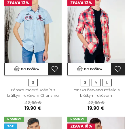
ZĽAVA 13%
ZĽAVA 13%
DO KOŠÍKA
DO KOŠÍKA
S
S
M
L
Pánska modrá košeľa s
Pánska červená košeľa s
krátkym rukávom Charisma
krátkym rukávom
22,90 €
22,90 €
19,90 €
19,90 €
NOVINKY
NOVINKY
ZĽAVA 18%
TOP