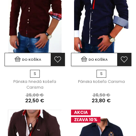
DO KOŠÍKA
DO KOŠÍKA
S
S
Pánska hnedá košeľa
Pánska košeľa Carisma
Carisma
25,00 €
26,50 €
22,50 €
23,80 €
AKCIA
ZĽAVA 10%