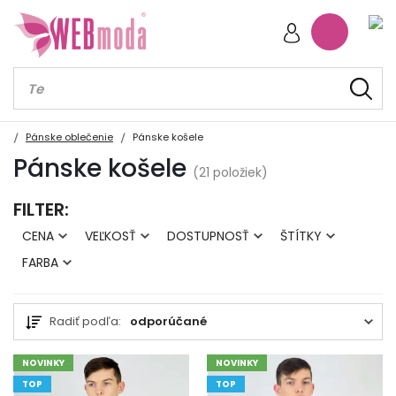
Pánske oblečenie
Pánske košele
Pánske košele
(21 položiek)
FILTER:
CENA
VEĽKOSŤ
DOSTUPNOSŤ
ŠTÍTKY
FARBA
Radiť podľa:
odporúčané
NOVINKY
NOVINKY
TOP
TOP