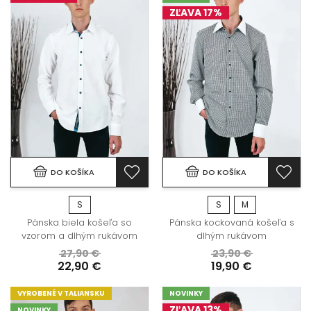
ZĽAVA 17%
DO KOŠÍKA
DO KOŠÍKA
S
S
M
Pánska biela košeľa so
Pánska kockovaná košeľa s
vzorom a dlhým rukávom
dlhým rukávom
27,90 €
23,90 €
22,90 €
19,90 €
VYROBENÉ V TALIANSKU
NOVINKY
ZĽAVA 13%
NOVINKY