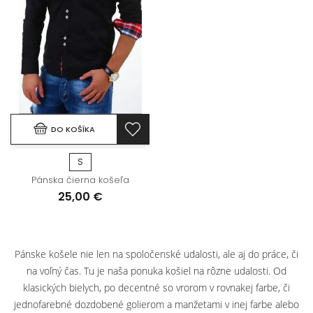
DO KOŠÍKA
S
Pánska čierna košeľa
25,00 €
Pánske košele nie len na spoločenské udalosti, ale aj do práce, či
na voľný čas. Tu je naša ponuka košiel na rôzne udalosti. Od
klasických bielych, po decentné so vrorom v rovnakej farbe, či
jednofarebné dozdobené golierom a manžetami v inej farbe alebo