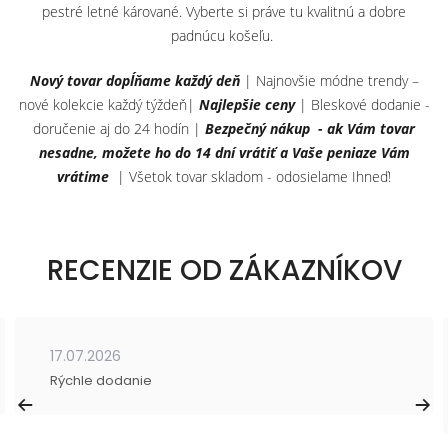
pestré letné kárované. Vyberte si práve tu kvalitnú a dobre
padnúcu košeľu.
Nový tovar dopĺňame každý deň
| Najnovšie módne trendy –
nové kolekcie každý týždeň|
Najlepšie ceny
| Bleskové dodanie -
doručenie aj do 24 hodín |
Bezpečný nákup - ak Vám tovar
nesadne, možete ho do 14 dní vrátiť a Vaše peniaze Vám
vrátime
| Všetok tovar skladom - odosielame Ihneď!
RECENZIE OD ZÁKAZNÍKOV
17.07.2026
Rýchle dodanie