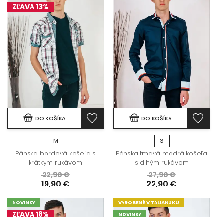
ZĽAVA 13%
DO KOŠÍKA
DO KOŠÍKA
M
S
Pánska bordová košeľa s
Pánska tmavá modrá košeľa
krátkym rukávom
s dlhým rukávom
22,90 €
27,90 €
19,90 €
22,90 €
NOVINKY
VYROBENÉ V TALIANSKU
ZĽAVA 18%
NOVINKY