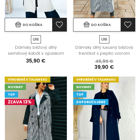
DO KOŠÍKA
DO KOŠÍKA
UNI
UNI
Dámsky béžový dlhý
Dámsky dlhý luxusný béžový
semišový kabát s opaskom
trenčkot s pepito vzorom
35,90 €
45,90 €
39,90 €
VYROBENÉ V TALIANSKU
VYROBENÉ V TALIANSKU
NOVINKY
NOVINKY
TOP
TOP
ZĽAVA 13%
DOPORUČUJEME