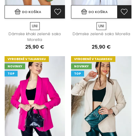
DO KOŠÍKA
DO KOŠÍKA
UNI
UNI
Dámske khaki zelené sako
Dámske zelené sako Morella
Morella
25,90 €
25,90 €
VYROBENÉ V TALIANSKU
VYROBENÉ V TALIANSKU
NOVINKY
NOVINKY
TOP
TOP