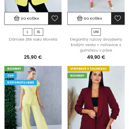
DO KOŠÍKA
DO KOŠÍKA
L
XL
UNI
Dámske žlté sako Morella
Elegantný ružový dvojdielny
kostým vesta + nohavice s
gumičkou v páse
25,90 €
49,90 €
NOVINKY
VYROBENÉ V TALIANSKU
TOP
NOVINKY
DOPORUČUJEME