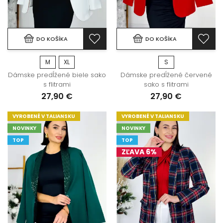
DO KOŠÍKA
DO KOŠÍKA
M
XL
S
Dámske predĺžené biele sako
Dámske predĺžené červené
s flitrami
sako s flitrami
27,90 €
27,90 €
VYROBENÉ V TALIANSKU
VYROBENÉ V TALIANSKU
NOVINKY
NOVINKY
TOP
TOP
ZĽAVA 6%