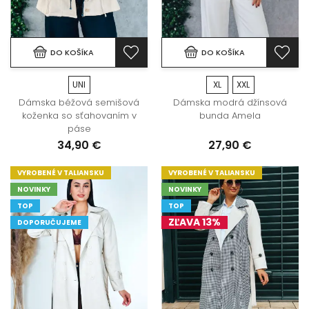
DO KOŠÍKA
DO KOŠÍKA
UNI
XL
XXL
Dámska béžová semišová
Dámska modrá džínsová
koženka so sťahovaním v
bunda Amela
páse
34,90 €
27,90 €
VYROBENÉ V TALIANSKU
VYROBENÉ V TALIANSKU
NOVINKY
NOVINKY
TOP
TOP
ZĽAVA 13%
DOPORUČUJEME