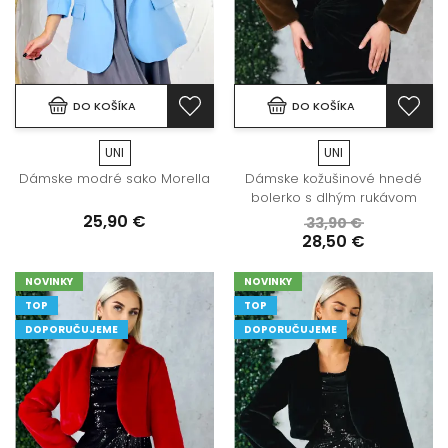
DO KOŠÍKA
DO KOŠÍKA
UNI
UNI
Dámske modré sako Morella
Dámske kožušinové hnedé
bolerko s dlhým rukávom
25,90 €
33,90 €
28,50 €
NOVINKY
NOVINKY
TOP
TOP
DOPORUČUJEME
DOPORUČUJEME