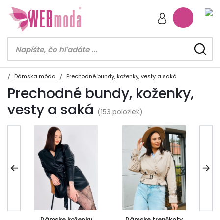
Dámska móda
Prechodné bundy, koženky, vesty a saká
Prechodné bundy, koženky,
vesty a saká
(153 položiek)
ány
Dámske koženky
Dámske trenčkoty