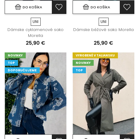
DO KOŠÍKA
DO KOŠÍKA
UNI
UNI
Dámske cyklamenové sako
Dámske béžové sako Morella
Morella
25,90 €
25,90 €
NOVINKY
VYROBENÉ V TALIANSKU
TOP
NOVINKY
DOPORUČUJEME
TOP