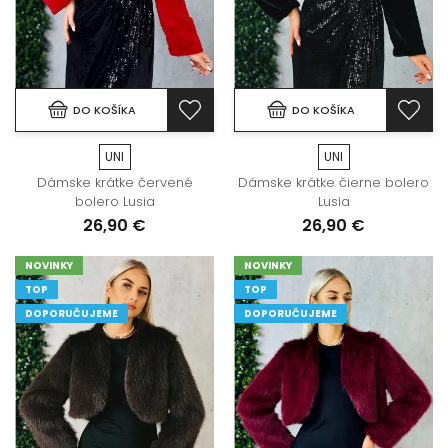
DO KOŠÍKA
DO KOŠÍKA
UNI
UNI
Dámske krátke červené
Dámske krátke čierne bolero
bolero Lusia
Lusia
26,90 €
26,90 €
NOVINKY
NOVINKY
TOP
TOP
DOPORUČUJEME
DOPORUČUJEME