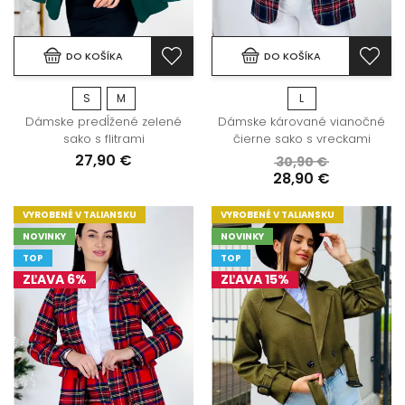
DO KOŠÍKA
DO KOŠÍKA
S
M
L
Dámske predĺžené zelené
Dámske kárované vianočné
sako s flitrami
čierne sako s vreckami
27,90 €
30,90 €
28,90 €
VYROBENÉ V TALIANSKU
VYROBENÉ V TALIANSKU
NOVINKY
NOVINKY
TOP
TOP
ZĽAVA 6%
ZĽAVA 15%