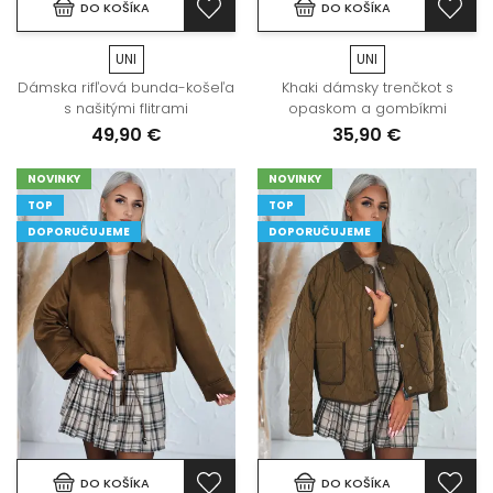
DO KOŠÍKA
DO KOŠÍKA
UNI
UNI
Dámska rifľová bunda-košeľa
Khaki dámsky trenčkot s
s našitými flitrami
opaskom a gombíkmi
49,90 €
35,90 €
NOVINKY
NOVINKY
TOP
TOP
DOPORUČUJEME
DOPORUČUJEME
DO KOŠÍKA
DO KOŠÍKA