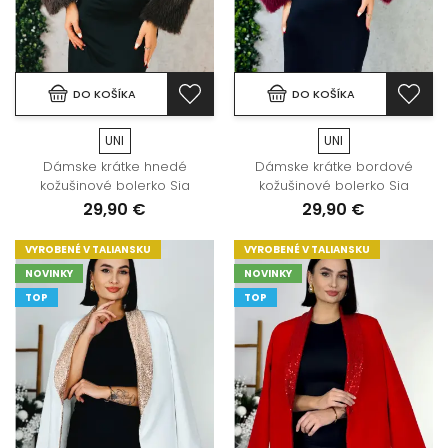
DO KOŠÍKA
DO KOŠÍKA
UNI
UNI
Dámske krátke hnedé
Dámske krátke bordové
kožušinové bolerko Sia
kožušinové bolerko Sia
29,90 €
29,90 €
VYROBENÉ V TALIANSKU
VYROBENÉ V TALIANSKU
NOVINKY
NOVINKY
TOP
TOP