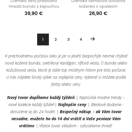
Dámska dlhá prešívaná
Dámska semišová bordová
hnedá bunda s kapucňou
koženka s opaskom
39,90 €
26,90 €
1
2
3
4
K prechodnému počasiu (ako je jar a jeseň) bezpochýb nesmie chýbať
nová kožená bunda, svetríkový kardigan, rifľová vesta, či bunda alebo
kožušinová vesta, ktorá je stále top módnym hitom pre toto počasie.
U nás nájdete široký výber za najlepšie ceny. Vyberať si môžete podľa
farby alebo ceny.
Nový tovar dopĺňame každý týždeň
| Najnovšie módne trendy –
nové kolekcie každý týždeň|
Najlepšie ceny
| Bleskové dodanie -
doručenie aj do 24 hodín |
Bezpečný nákup - ak Vám tovar
nesadne, možete ho do 14 dní vrátiť a Vaše peniaze Vám
vrátime
| Všetok tovar skladom - odosielame ihneď!