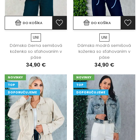
DO KOŠÍKA
DO KOŠÍKA
UNI
UNI
Dámska čierna semišová
Dámska modrá semišová
koženka so sťahovaním v
koženka so sťahovaním v
páse
páse
34,90 €
34,90 €
NOVINKY
NOVINKY
TOP
TOP
DOPORUČUJEME
DOPORUČUJEME