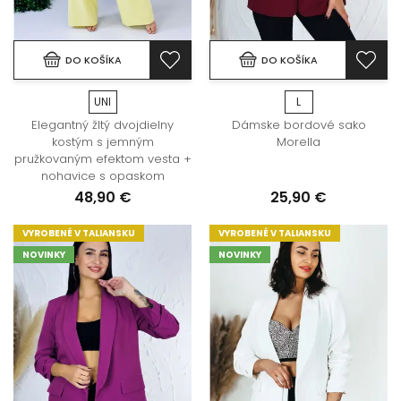
DO KOŠÍKA
DO KOŠÍKA
UNI
L
Elegantný žltý dvojdielny
Dámske bordové sako
kostým s jemným
Morella
pružkovaným efektom vesta +
nohavice s opaskom
48,90 €
25,90 €
VYROBENÉ V TALIANSKU
VYROBENÉ V TALIANSKU
NOVINKY
NOVINKY