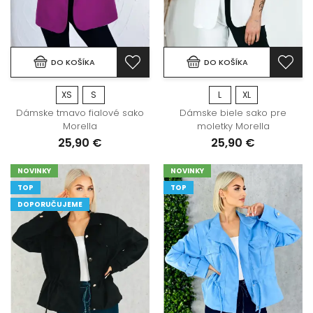
DO KOŠÍKA
DO KOŠÍKA
XS
S
L
XL
Dámske tmavo fialové sako
Dámske biele sako pre
Morella
moletky Morella
25,90 €
25,90 €
NOVINKY
NOVINKY
TOP
TOP
DOPORUČUJEME