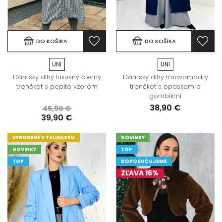
DO KOŠÍKA
DO KOŠÍKA
UNI
UNI
Dámsky dlhý luxusný čierny
Dámsky dlhý tmavomodrý
trenčkot s pepito vzorom
trenčkot s opaskom a
gombíkmi
38,90 €
45,90 €
39,90 €
VYROBENÉ V TALIANSKU
NOVINKY
NOVINKY
TOP
TOP
DOPORUČUJEME
ZĽAVA 16%