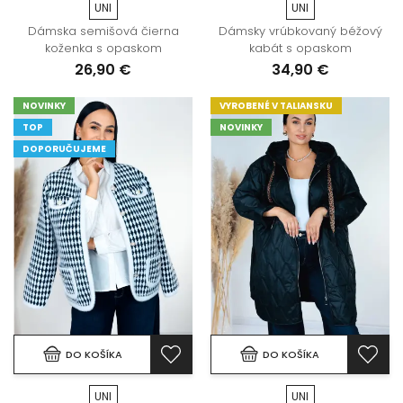
UNI
UNI
Dámska semišová čierna
Dámsky vrúbkovaný béžový
koženka s opaskom
kabát s opaskom
26,90 €
34,90 €
NOVINKY
VYROBENÉ V TALIANSKU
TOP
NOVINKY
DOPORUČUJEME
DO KOŠÍKA
DO KOŠÍKA
UNI
UNI