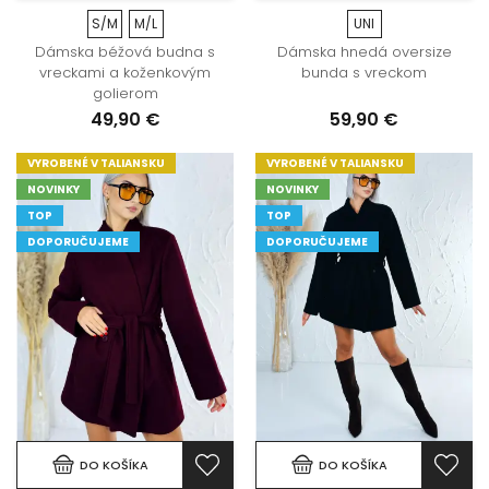
S/M
M/L
UNI
Dámska béžová budna s
Dámska hnedá oversize
vreckami a koženkovým
bunda s vreckom
golierom
49,90 €
59,90 €
VYROBENÉ V TALIANSKU
VYROBENÉ V TALIANSKU
NOVINKY
NOVINKY
TOP
TOP
DOPORUČUJEME
DOPORUČUJEME
DO KOŠÍKA
DO KOŠÍKA