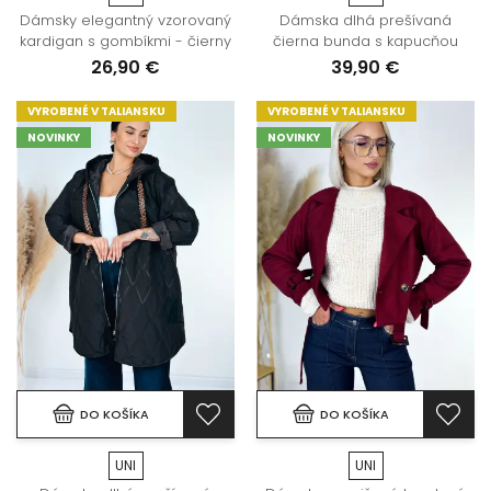
Dámsky elegantný vzorovaný
Dámska dlhá prešívaná
kardigan s gombíkmi - čierny
čierna bunda s kapucňou
26,90 €
39,90 €
VYROBENÉ V TALIANSKU
VYROBENÉ V TALIANSKU
NOVINKY
NOVINKY
DO KOŠÍKA
DO KOŠÍKA
UNI
UNI