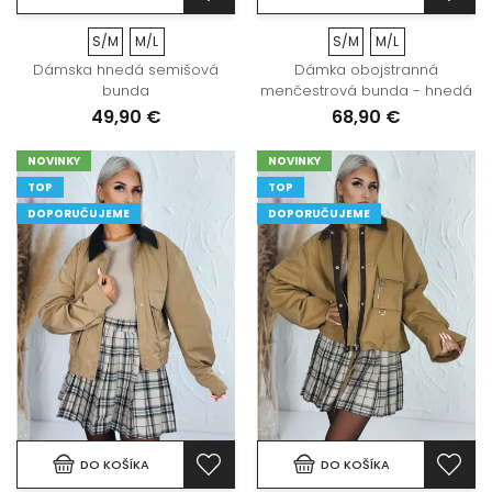
S/M
M/L
S/M
M/L
Dámska hnedá semišová
Dámka obojstranná
bunda
menčestrová bunda - hnedá
49,90 €
68,90 €
NOVINKY
NOVINKY
TOP
TOP
DOPORUČUJEME
DOPORUČUJEME
DO KOŠÍKA
DO KOŠÍKA