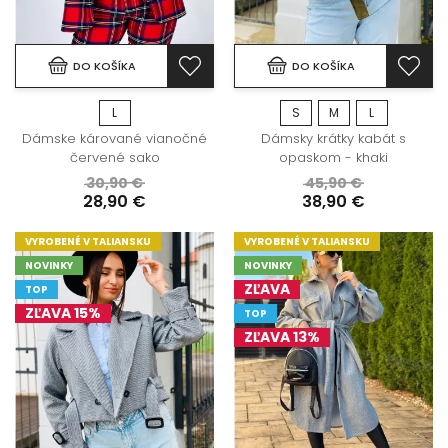
DO KOŠÍKA
DO KOŠÍKA
L
S
M
L
Dámske kárované vianočné
Dámsky krátky kabát s
červené sako
opaskom - khaki
30,90 €
45,90 €
28,90 €
38,90 €
VYROBENÉ V TALIANSKU
VYROBENÉ V TALIANSKU
NOVINKY
NOVINKY
ZĽAVA
TOP
ZĽAVA 15%
TOP
ZĽAVA 13%