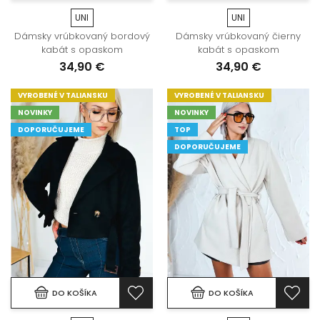
UNI
UNI
Dámsky vrúbkovaný bordový
Dámsky vrúbkovaný čierny
kabát s opaskom
kabát s opaskom
34,90 €
34,90 €
VYROBENÉ V TALIANSKU
VYROBENÉ V TALIANSKU
NOVINKY
NOVINKY
DOPORUČUJEME
TOP
DOPORUČUJEME
DO KOŠÍKA
DO KOŠÍKA