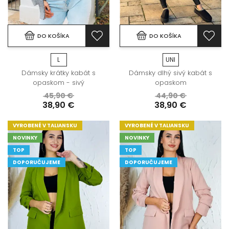
DO KOŠÍKA
DO KOŠÍKA
L
UNI
Dámsky krátky kabát s
Dámsky dlhý sivý kabát s
opaskom - sivý
opaskom
45,90 €
44,90 €
38,90 €
38,90 €
VYROBENÉ V TALIANSKU
VYROBENÉ V TALIANSKU
NOVINKY
NOVINKY
TOP
TOP
DOPORUČUJEME
DOPORUČUJEME