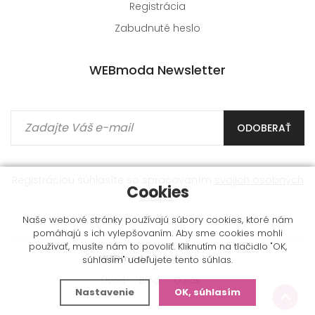
Registrácia
Zabudnuté heslo
WEBmoda Newsletter
ODOBERAŤ
Registráciou súhlasíte so spracovaním
svojich osobných
Cookies
údajov
.
Naše webové stránky používajú súbory cookies, ktoré nám
pomáhajú s ich vylepšovaním. Aby sme cookies mohli
používať, musíte nám to povoliť. Kliknutím na tlačidlo "OK,
WEBmoda
© 2009 - 2026
súhlasím" udeľujete tento súhlas.
Úvod
Blog
O nás
Nastavenie
OK, súhlasím