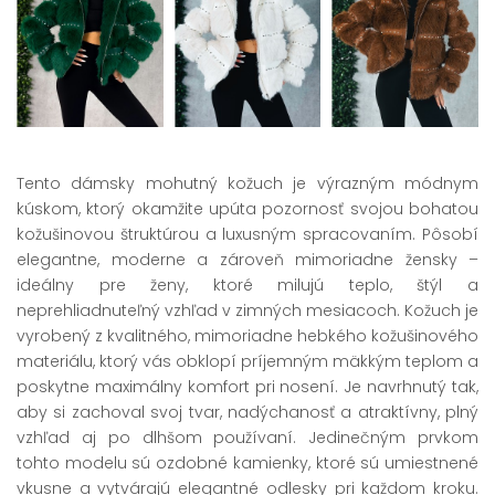
Tento dámsky mohutný kožuch je výrazným módnym
kúskom, ktorý okamžite upúta pozornosť svojou bohatou
kožušinovou štruktúrou a luxusným spracovaním. Pôsobí
elegantne, moderne a zároveň mimoriadne žensky –
ideálny pre ženy, ktoré milujú teplo, štýl a
neprehliadnuteľný vzhľad v zimných mesiacoch. Kožuch je
vyrobený z kvalitného, mimoriadne hebkého kožušinového
materiálu, ktorý vás obklopí príjemným mäkkým teplom a
poskytne maximálny komfort pri nosení. Je navrhnutý tak,
aby si zachoval svoj tvar, nadýchanosť a atraktívny, plný
vzhľad aj po dlhšom používaní. Jedinečným prvkom
tohto modelu sú ozdobné kamienky, ktoré sú umiestnené
vkusne a vytvárajú elegantné odlesky pri každom kroku.