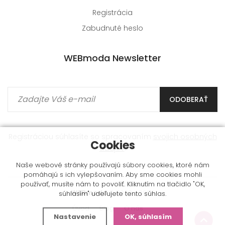
Registrácia
Zabudnuté heslo
WEBmoda Newsletter
ODOBERAŤ
Registráciou súhlasíte so spracovaním
svojich osobných
Cookies
údajov
.
Naše webové stránky používajú súbory cookies, ktoré nám
pomáhajú s ich vylepšovaním. Aby sme cookies mohli
používať, musíte nám to povoliť. Kliknutím na tlačidlo "OK,
WEBmoda
© 2009 - 2026
súhlasím" udeľujete tento súhlas.
Úvod
Blog
O nás
Nastavenie
OK, súhlasím