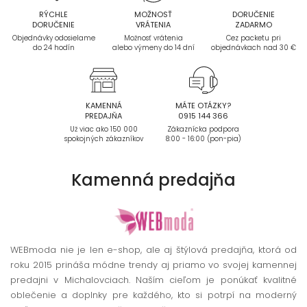
RÝCHLE
MOŽNOSŤ
DORUČENIE
DORUČENIE
VRÁTENIA
ZADARMO
Objednávky odosielame
Možnosť vrátenia
Cez packetu pri
do 24 hodín
alebo výmeny do 14 dní
objednávkach nad 30 €
KAMENNÁ
MÁTE OTÁZKY?
PREDAJŇA
0915 144 366
Už viac ako 150 000
Zákaznícka podpora
spokojných zákazníkov
8:00 - 16:00 (pon-pia)
Kamenná
predajňa
WEBmoda nie je len e-shop, ale aj štýlová predajňa, ktorá od
roku 2015 prináša módne trendy aj priamo vo svojej kamennej
predajni v Michalovciach. Naším cieľom je ponúkať kvalitné
oblečenie a doplnky pre každého, kto si potrpí na moderný