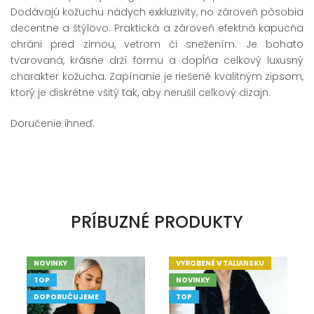
Dodávajú kožuchu nádych exkluzivity, no zároveň pôsobia
decentne a štýlovo. Praktická a zároveň efektná kapucňa
chráni pred zimou, vetrom či snežením. Je bohato
tvarovaná, krásne drží formu a dopĺňa celkový luxusný
charakter kožucha. Zapínanie je riešené kvalitným zipsom,
ktorý je diskrétne všitý tak, aby nerušil celkový dizajn.
Doručenie ihneď.
PRÍBUZNÉ PRODUKTY
NOVINKY
VYROBENÉ V TALIANSKU
TOP
NOVINKY
DOPORUČUJEME
TOP