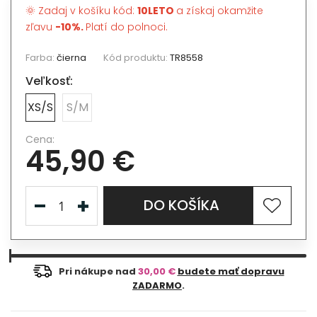
🌞 Zadaj v košíku kód:
10LETO
a získaj okamžite
zľavu
-10%.
Platí do polnoci.
Farba:
čierna
Kód produktu:
TR8558
Veľkosť:
XS/S
S/M
Cena:
45,90 €
DO KOŠÍKA
Pri nákupe nad
30,00 €
budete mať dopravu
ZADARMO
.