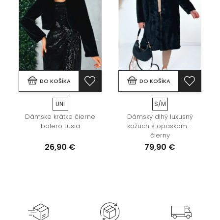
DO KOŠÍKA
DO KOŠÍKA
UNI
S/M
Dámske krátke čierne
Dámsky dlhý luxusný
bolero Lusia
kožuch s opaskom -
čierny
26,90 €
79,90 €