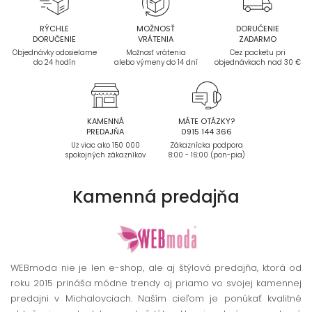
RÝCHLE
MOŽNOSŤ
DORUČENIE
DORUČENIE
VRÁTENIA
ZADARMO
Objednávky odosielame
Možnosť vrátenia
Cez packetu pri
do 24 hodín
alebo výmeny do 14 dní
objednávkach nad 30 €
KAMENNÁ
MÁTE OTÁZKY?
PREDAJŇA
0915 144 366
Už viac ako 150 000
Zákaznícka podpora
spokojných zákazníkov
8:00 - 16:00 (pon-pia)
Kamenná
predajňa
WEBmoda nie je len e-shop, ale aj štýlová predajňa, ktorá od
roku 2015 prináša módne trendy aj priamo vo svojej kamennej
predajni v Michalovciach. Naším cieľom je ponúkať kvalitné