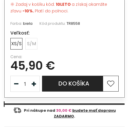
🌞 Zadaj v košíku kód:
10LETO
a získaj okamžite
zľavu
-10%.
Platí do polnoci.
Farba:
biela
Kód produktu:
TR8558
Veľkosť:
XS/S
S/M
Cena:
45,90 €
DO KOŠÍKA
Pri nákupe nad
30,00 €
budete mať dopravu
ZADARMO
.