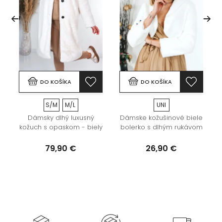
DO KOŠÍKA
DO KOŠÍKA
S/M
M/L
UNI
Dámsky dlhý luxusný
Dámske kožušinové biele
kožuch s opaskom - biely
bolerko s dlhým rukávom
79,90 €
26,90 €