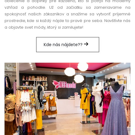
oblečenie a doplnky pre každého, kto si potrpí na moderný
vzhľad a pohodlie. Už od začiatku sa zameriavame na
spokojnosť našich zákazníkov a snažíme sa vytvoriť príjemné
prostredie, kde si každý nájde to pravé pre seba. Navštívte nás
a objavte svet módy, ktorý si zamilujete!
Kde nás nájdete??