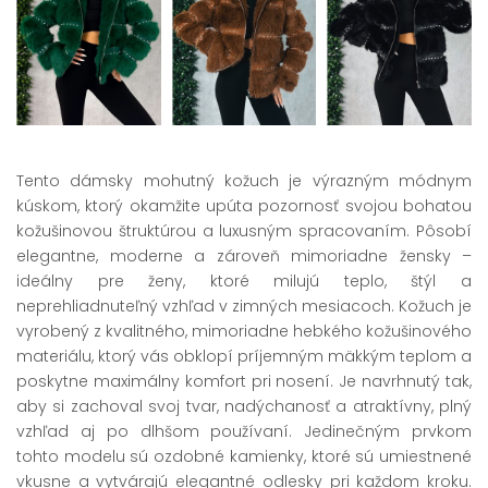
Tento dámsky mohutný kožuch je výrazným módnym
kúskom, ktorý okamžite upúta pozornosť svojou bohatou
kožušinovou štruktúrou a luxusným spracovaním. Pôsobí
elegantne, moderne a zároveň mimoriadne žensky –
ideálny pre ženy, ktoré milujú teplo, štýl a
neprehliadnuteľný vzhľad v zimných mesiacoch. Kožuch je
vyrobený z kvalitného, mimoriadne hebkého kožušinového
materiálu, ktorý vás obklopí príjemným mäkkým teplom a
poskytne maximálny komfort pri nosení. Je navrhnutý tak,
aby si zachoval svoj tvar, nadýchanosť a atraktívny, plný
vzhľad aj po dlhšom používaní. Jedinečným prvkom
tohto modelu sú ozdobné kamienky, ktoré sú umiestnené
vkusne a vytvárajú elegantné odlesky pri každom kroku.