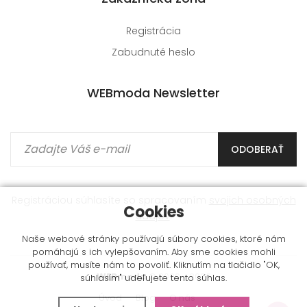
Registrácia
Zabudnuté heslo
WEBmoda Newsletter
ODOBERAŤ
Registráciou súhlasíte so spracovaním
svojich osobných
Cookies
údajov
.
Naše webové stránky používajú súbory cookies, ktoré nám
pomáhajú s ich vylepšovaním. Aby sme cookies mohli
používať, musíte nám to povoliť. Kliknutím na tlačidlo "OK,
WEBmoda
© 2009 - 2026
súhlasím" udeľujete tento súhlas.
Úvod
Blog
O nás