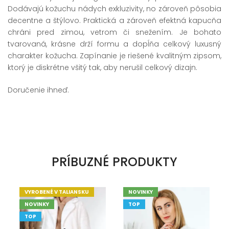
Dodávajú kožuchu nádych exkluzivity, no zároveň pôsobia
decentne a štýlovo. Praktická a zároveň efektná kapucňa
chráni pred zimou, vetrom či snežením. Je bohato
tvarovaná, krásne drží formu a dopĺňa celkový luxusný
charakter kožucha. Zapínanie je riešené kvalitným zipsom,
ktorý je diskrétne všitý tak, aby nerušil celkový dizajn.
Doručenie ihneď.
PRÍBUZNÉ PRODUKTY
VYROBENÉ V TALIANSKU
NOVINKY
NOVINKY
TOP
TOP