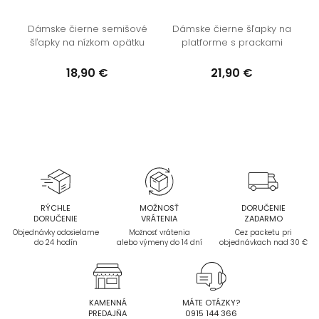
o
Dámske čierne semišové
Dámske čierne šľapky na
šľapky na nízkom opätku
platforme s prackami
18,90 €
21,90 €
RÝCHLE
MOŽNOSŤ
DORUČENIE
DORUČENIE
VRÁTENIA
ZADARMO
Objednávky odosielame
Možnosť vrátenia
Cez packetu pri
do 24 hodín
alebo výmeny do 14 dní
objednávkach nad 30 €
KAMENNÁ
MÁTE OTÁZKY?
PREDAJŇA
0915 144 366