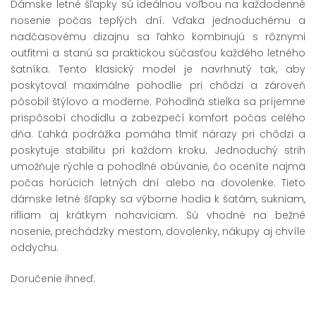
Dámske letné šľapky sú ideálnou voľbou na každodenné
nosenie počas teplých dní. Vďaka jednoduchému a
nadčasovému dizajnu sa ľahko kombinujú s rôznymi
outfitmi a stanú sa praktickou súčasťou každého letného
šatníka. Tento klasický model je navrhnutý tak, aby
poskytoval maximálne pohodlie pri chôdzi a zároveň
pôsobil štýlovo a moderne. Pohodlná stielka sa príjemne
prispôsobí chodidlu a zabezpečí komfort počas celého
dňa. Ľahká podrážka pomáha tlmiť nárazy pri chôdzi a
poskytuje stabilitu pri každom kroku. Jednoduchý strih
umožňuje rýchle a pohodlné obúvanie, čo oceníte najmä
počas horúcich letných dní alebo na dovolenke. Tieto
dámske letné šľapky sa výborne hodia k šatám, sukniam,
rifliam aj krátkym nohaviciam. Sú vhodné na bežné
nosenie, prechádzky mestom, dovolenky, nákupy aj chvíle
oddychu.
Doručenie ihneď.