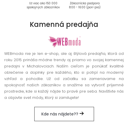
Už viac ako 150 000
Zákaznícka podpora
spokojných zákazníkov
8:00 - 16:00 (pon-pia)
Kamenná
predajňa
WEBmoda nie je len e-shop, ale aj štýlová predajňa, ktorá od
roku 2015 prináša módne trendy aj priamo vo svojej kamennej
predajni v Michalovciach. Naším cieľom je ponúkať kvalitné
oblečenie a doplnky pre každého, kto si potrpí na moderný
vzhľad a pohodlie. Už od začiatku sa zameriavame na
spokojnosť našich zákazníkov a snažíme sa vytvoriť príjemné
prostredie, kde si každý nájde to pravé pre seba. Navštívte nás
a objavte svet módy, ktorý si zamilujete!
Kde nás nájdete??