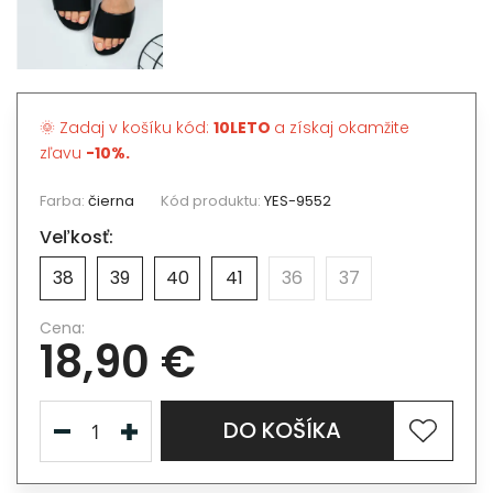
🌞 Zadaj v košíku kód:
10LETO
a získaj okamžite
zľavu
-10%.
Farba:
čierna
Kód produktu:
YES-9552
Veľkosť:
38
39
40
41
36
37
Cena:
18,90 €
DO KOŠÍKA