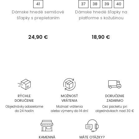
41
37
38
39
40
Dámske hnedé semišové
Dámske hnedé šľapky na
šľapky s prepletaním
platforme s kožušinou
24,90 €
18,90 €
RÝCHLE
MOŽNOSŤ
DORUČENIE
DORUČENIE
VRÁTENIA
ZADARMO
Objednávky odosielame
Možnosť vrátenia
Cez packetu pri
do 24 hodín
alebo výmeny do 14 dní
objednávkach nad 30 €
KAMENNÁ
MÁTE OTÁZKY?