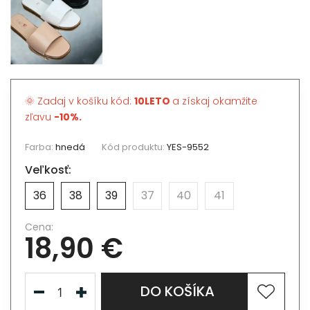
🌞 Zadaj v košíku kód:
10LETO
a získaj okamžite
zľavu
-10%.
Farba:
hnedá
Kód produktu:
YES-9552
Veľkosť:
36
38
39
37
40
41
Cena:
18,90 €
DO KOŠÍKA