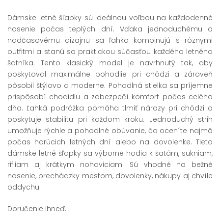
Dámske letné šľapky sú ideálnou voľbou na každodenné
nosenie počas teplých dní. Vďaka jednoduchému a
nadčasovému dizajnu sa ľahko kombinujú s rôznymi
outfitmi a stanú sa praktickou súčasťou každého letného
šatníka. Tento klasický model je navrhnutý tak, aby
poskytoval maximálne pohodlie pri chôdzi a zároveň
pôsobil štýlovo a moderne. Pohodlná stielka sa príjemne
prispôsobí chodidlu a zabezpečí komfort počas celého
dňa. Ľahká podrážka pomáha tlmiť nárazy pri chôdzi a
poskytuje stabilitu pri každom kroku. Jednoduchý strih
umožňuje rýchle a pohodlné obúvanie, čo oceníte najmä
počas horúcich letných dní alebo na dovolenke. Tieto
dámske letné šľapky sa výborne hodia k šatám, sukniam,
rifliam aj krátkym nohaviciam. Sú vhodné na bežné
nosenie, prechádzky mestom, dovolenky, nákupy aj chvíle
oddychu.
Doručenie ihneď.