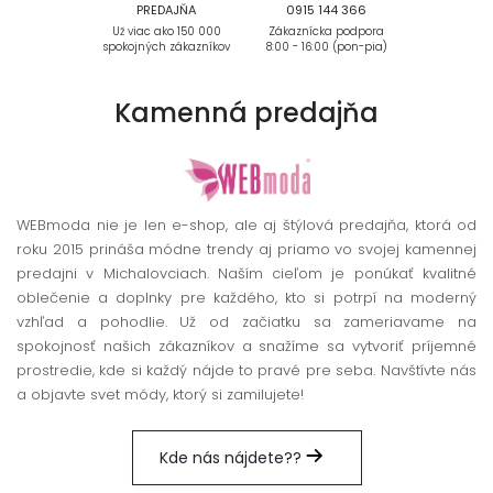
PREDAJŇA
0915 144 366
Už viac ako 150 000
Zákaznícka podpora
spokojných zákazníkov
8:00 - 16:00 (pon-pia)
Kamenná
predajňa
WEBmoda nie je len e-shop, ale aj štýlová predajňa, ktorá od
roku 2015 prináša módne trendy aj priamo vo svojej kamennej
predajni v Michalovciach. Naším cieľom je ponúkať kvalitné
oblečenie a doplnky pre každého, kto si potrpí na moderný
vzhľad a pohodlie. Už od začiatku sa zameriavame na
spokojnosť našich zákazníkov a snažíme sa vytvoriť príjemné
prostredie, kde si každý nájde to pravé pre seba. Navštívte nás
a objavte svet módy, ktorý si zamilujete!
Kde nás nájdete??