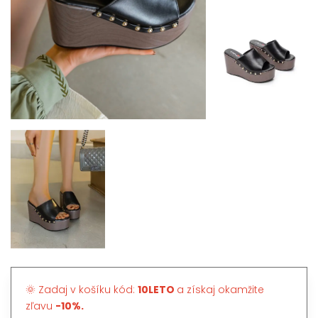
🌞 Zadaj v košíku kód:
10LETO
a získaj okamžite
zľavu
-10%.