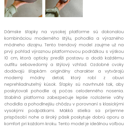
Dámske šľapky na vysokej platforme sú dokonalou
kombináciou moderného štýlu, pohodlia a výrazného
módneho dizajnu. Tento trendový model zaujme už na
prvý pohľad výraznou platformovou podrážkou s výškou
10 cm, ktorá opticky predĺži postavu a dodá každému
outfitu sebavedomý a štýlový vzhľad. Ozdobné cvoky
dodávajú šľapkám originálny charakter a vytvárajú
moderný módny detail, ktorý robí z obuvi
neprehliadnuteľný kúsok. Šľapky sú navrhnuté tak, aby
poskytovali pohodlie aj počas celodenného nosenia.
Stabilná platforma zabezpečuje lepšie rozloženie váhy
chodidla a pohodlnejšiu chôdzu v porovnaní s klasickými
vysokými podpätkami. Mäkká stielka sa príjemne
prispôsobí nohe a široký pásik poskytuje dobrú oporu a
komfort pri každom kroku. Tento model je ideálnou voľbou