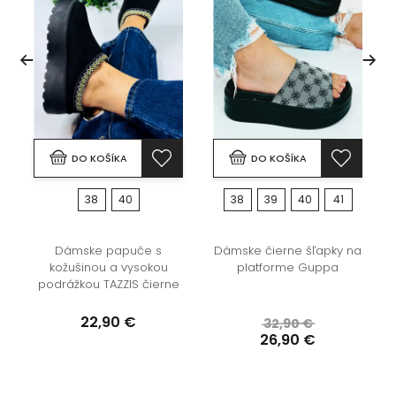
DO KOŠÍKA
DO KOŠÍKA
38
40
38
39
40
41
Dámske papuče s
Dámske čierne šľapky na
kožušinou a vysokou
platforme Guppa
podrážkou TAZZIS čierne
22,90 €
32,90 €
26,90 €