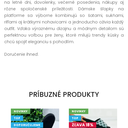
na letné dni, dovolenky, večerné posedenia, nákupy aj
rôzne spoločenské príležitosti. Dámske šľapky na
platforme sa výborne kombinujú so šatami, sukňami,
rifľami aj krátkymi nohavicami a jednoducho oživia každý
outfit. Vďaka výraznému dizajnu a módnym detailom sú
perfektnou voľbou pre ženy, ktoré milujú trendy kúsky a
chcú spojiť eleganciu s pohodlím.
Doručenie ihneď.
PRÍBUZNÉ PRODUKTY
NOVINKY
NOVINKY
TOP
TOP
ZĽAVA 18%
DOPORUČUJEME