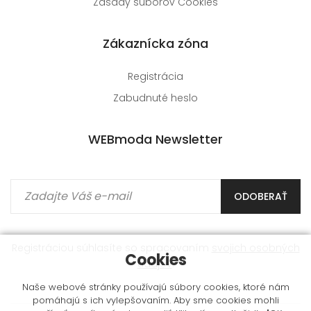
Zásady súborov Cookies
Zákaznícka zóna
Registrácia
Zabudnuté heslo
WEBmoda Newsletter
ODOBERAŤ
Registráciou súhlasíte so spracovaním
svojich osobných
Cookies
údajov
.
Naše webové stránky používajú súbory cookies, ktoré nám
pomáhajú s ich vylepšovaním. Aby sme cookies mohli