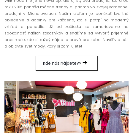
WEBmoda nie je len e-shop, ale aj štýlová predajňa, ktorá od
roku 2015 prináša módne trendy aj priamo vo svojej kamennej
predajni v Michalovciach. Naším cieľom je ponúkať kvalitné
oblečenie a doplnky pre každého, kto si potrpí na moderný
vzhľad a pohodlie. Už od začiatku sa zameriavame na
spokojnosť našich zákazníkov a snažíme sa vytvoriť príjemné
prostredie, kde si každý nájde to pravé pre seba. Navštívte nás
a objavte svet módy, ktorý si zamilujete!
Kde nás nájdete??