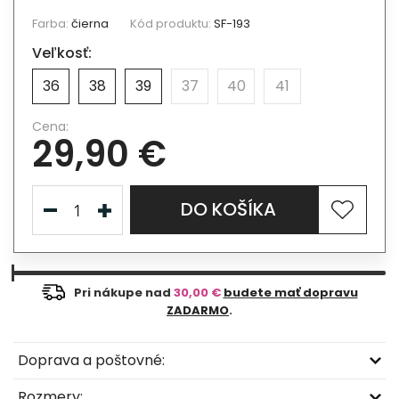
Farba:
čierna
Kód produktu:
SF-193
Veľkosť:
36
38
39
37
40
41
Cena:
29,90 €
DO KOŠÍKA
Pri nákupe nad
30,00 €
budete mať dopravu
ZADARMO
.
Doprava a poštovné:
Rozmery: