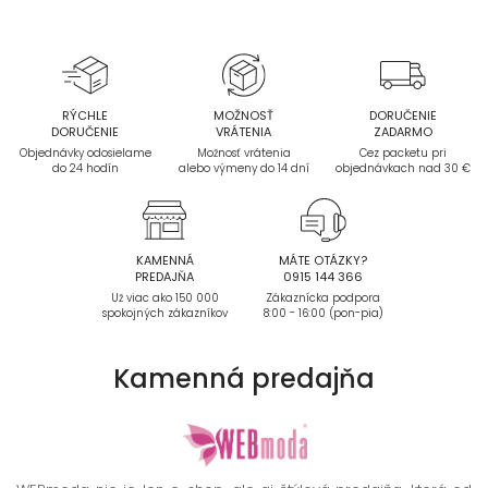
RÝCHLE
MOŽNOSŤ
DORUČENIE
DORUČENIE
VRÁTENIA
ZADARMO
Objednávky odosielame
Možnosť vrátenia
Cez packetu pri
do 24 hodín
alebo výmeny do 14 dní
objednávkach nad 30 €
KAMENNÁ
MÁTE OTÁZKY?
PREDAJŇA
0915 144 366
Už viac ako 150 000
Zákaznícka podpora
spokojných zákazníkov
8:00 - 16:00 (pon-pia)
Kamenná
predajňa