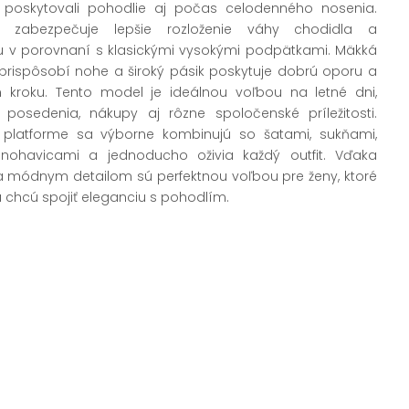
 poskytovali pohodlie aj počas celodenného nosenia.
ma zabezpečuje lepšie rozloženie váhy chodidla a
u v porovnaní s klasickými vysokými podpätkami. Mäkká
 prispôsobí nohe a široký pásik poskytuje dobrú oporu a
 kroku. Tento model je ideálnou voľbou na letné dni,
 posedenia, nákupy aj rôzne spoločenské príležitosti.
platforme sa výborne kombinujú so šatami, sukňami,
i nohavicami a jednoducho oživia každý outfit. Vďaka
a módnym detailom sú perfektnou voľbou pre ženy, ktoré
a chcú spojiť eleganciu s pohodlím.