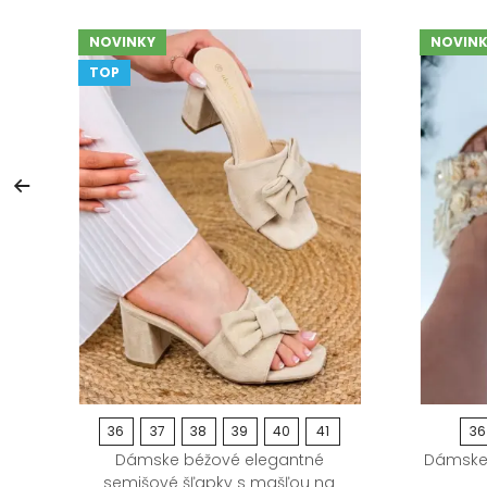
NOVINKY
NOVINK
TOP
36
37
38
39
40
41
36
ky
Dámske béžové elegantné
Dámske 
semišové šľapky s mašľou na