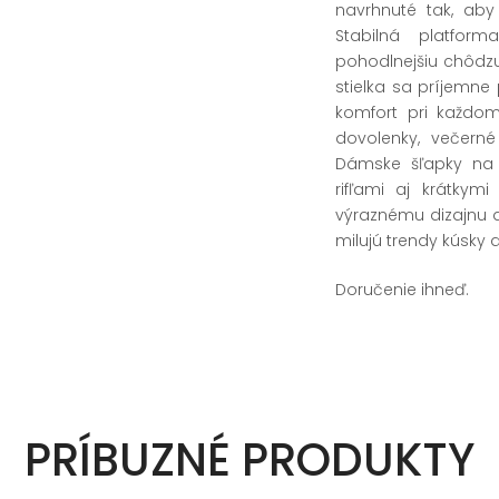
navrhnuté tak, aby
Stabilná platfor
pohodlnejšiu chôdz
stielka sa príjemne
komfort pri každom
dovolenky, večerné
Dámske šľapky na 
rifľami aj krátkym
výraznému dizajnu 
milujú trendy kúsky 
Doručenie ihneď.
PRÍBUZNÉ PRODUKTY