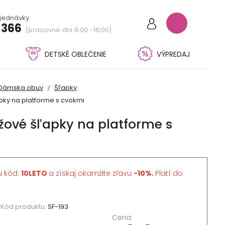
bjednávky
 366
(pracovné dni 8:00 -16:00)
DETSKÉ OBLEČENIE
VÝPREDAJ
Dámska obuv
Šľapky
ky na platforme s cvokmi
ové šľapky na platforme s
u kód:
10LETO
a získaj okamžite zľavu
-10%.
Platí do
Kód produktu:
SF-193
Cena: