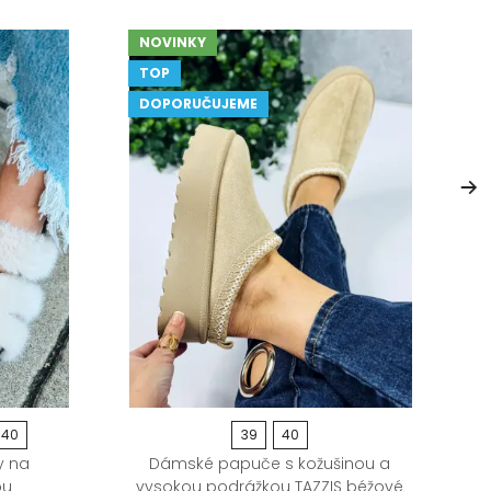
NOVINKY
TOP
DOPORUČUJEME
40
39
40
y na
Dámské papuče s kožušinou a
ou
vysokou podrážkou TAZZIS béžové