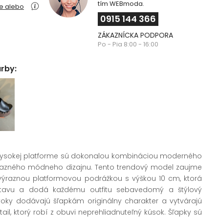
tím WEBmoda.
ie alebo
0915 144 366
ZÁKAZNÍCKA PODPORA
Po - Pia 8:00 - 16:00
arby:
ysokej platforme sú dokonalou kombináciou moderného
výrazného módneho dizajnu. Tento trendový model zaujme
výraznou platformovou podrážkou s výškou 10 cm, ktorá
ostavu a dodá každému outfitu sebavedomý a štýlový
oky dodávajú šľapkám originálny charakter a vytvárajú
l, ktorý robí z obuvi neprehliadnuteľný kúsok. Šľapky sú