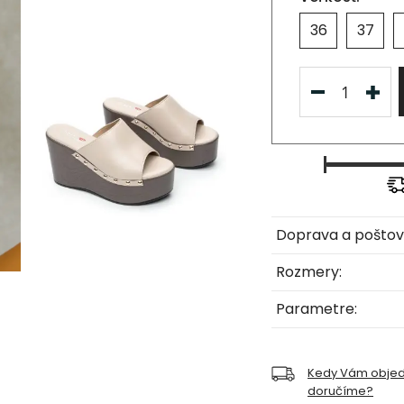
36
37
Doprava a poštov
Rozmery:
Parametre:
Kedy Vám obje
doručíme?