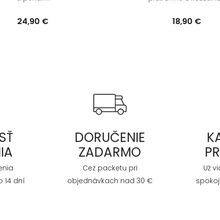
24,90 €
18,90 €
SŤ
DORUČENIE
K
IA
ZADARMO
P
enia
Cez packetu pri
Už v
 14 dní
objednávkach nad 30 €
spokoj