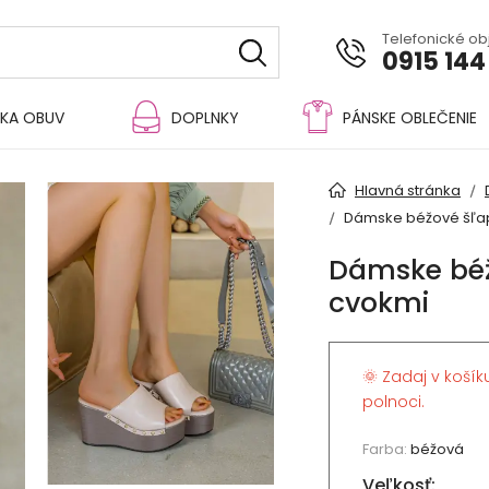
Telefonické o
0915 144
KA OBUV
DOPLNKY
PÁNSKE OBLEČENIE
Hlavná stránka
Dámske béžové šľap
Dámske béž
cvokmi
🌞 Zadaj v košík
polnoci.
Farba:
béžová
Veľkosť: