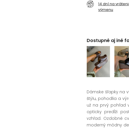
14 dní na vráten
výmenu
Dostupné aj iné f
Dámske šľapky na v
štýlu, pohodlia a 
už na prvý pohľad 
opticky predĺži p
vzhľad. Ozdobné cv
moderný módny detai