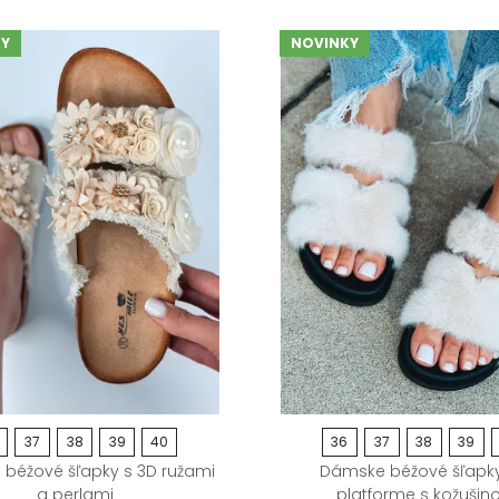
Y
NOVINKY
37
38
39
40
36
37
38
39
béžové šľapky s 3D ružami
Dámske béžové šľapk
a perlami
platforme s kožušin