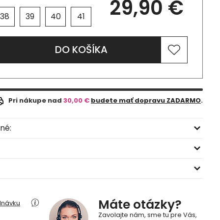
29,90 €
38
39
40
41
DO KOŠÍKA
Pri nákupe nad
30,00 €
budete mať dopravu ZADARMO
.
né:
Máte otázky?
dnávku
Zavolajte nám, sme tu pre Vás,