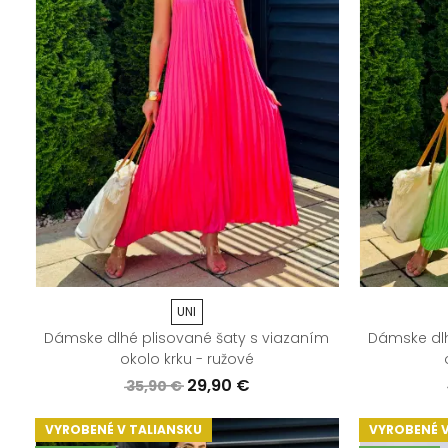
UNI
Dámske dlhé plisované šaty s viazaním
Dámske dlh
okolo krku - ružové
29,90 €
35,90 €
VYROBENÉ V TALIANSKU
VYROBENÉ V