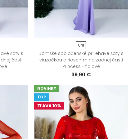
UNI
avé šaty s
Dámske spoločenské priliehavé šaty s
dnej časti
viazačkou a riasením na zadnej časti
ové
Princess - fialové
39,90 €
NOVINKY
TOP
ZĽAVA 10%