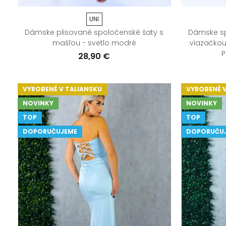
UNI
Dámske plisované spoločenské šaty s
Dámske sp
mašľou - svetlo modré
viazačkou
P
28,90 €
VYROBENÉ V TALIANSKU
VYROBENÉ V
NOVINKY
NOVINKY
TOP
TOP
DOPORUČUJEME
DOPORUČU