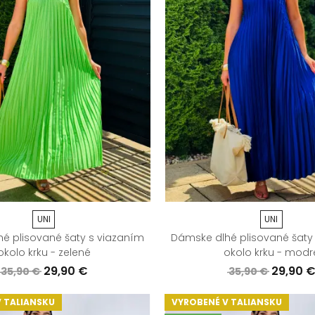
UNI
UNI
é plisované šaty s viazaním
Dámske dlhé plisované šaty
okolo krku - zelené
okolo krku - modr
29,90 €
29,90 
35,90 €
35,90 €
 TALIANSKU
VYROBENÉ V TALIANSKU