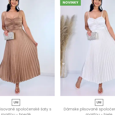
NOVINKY
UNI
UNI
isované spoločenské šaty s
Dámske plisované spoločen
mašľou - hnedé
mašľou - biele