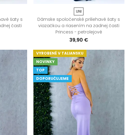
UNI
avé šaty s
Dámske spoločenské priliehavé šaty s
dnej časti
viazačkou a riasením na zadnej časti
Princess - petrolejové
39,90 €
VYROBENÉ V TALIANSKU
NOVINKY
TOP
DOPORUČUJEME