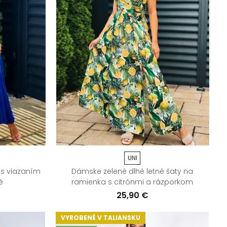
UNI
 s viazaním
Dámske zelené dlhé letné šaty na
é
ramienka s citrónmi a rázporkom
€
25,90 €
VYROBENÉ V TALIANSKU