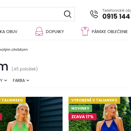
Telefonické o
0915 144
KA OBUV
DOPLNKY
PÁNSKE OBLEČENIE
 holým chrbtom
om
(45 položiek)
KY
FARBA
 TALIANSKU
VYROBENÉ V TALIANSKU
NOVINKY
ZĽAVA 17%