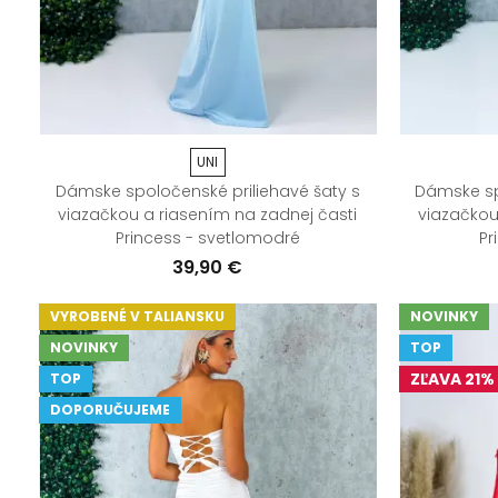
UNI
Dámske spoločenské priliehavé šaty s
Dámske sp
viazačkou a riasením na zadnej časti
viazačkou
Princess - svetlomodré
Pr
39,90 €
VYROBENÉ V TALIANSKU
NOVINKY
NOVINKY
TOP
ZĽAVA 21%
TOP
DOPORUČUJEME