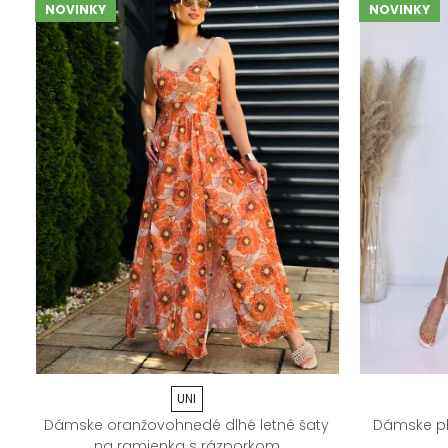
NOVINKY
NOVINKY
UNI
Dámske oranžovohnedé dlhé letné šaty
Dámske pl
na ramienka s rázporkom