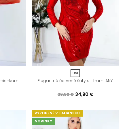
UNI
amienkami
Elegantné červené šaty s flitrami ANY
€
34,90 €
38,90 €
VYROBENÉ V TALIANSKU
NOVINKY