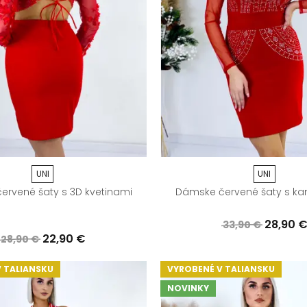
UNI
UNI
ervené šaty s 3D kvetinami
Dámske červené šaty s k
28,90 
33,90 €
22,90 €
28,90 €
 TALIANSKU
VYROBENÉ V TALIANSKU
NOVINKY