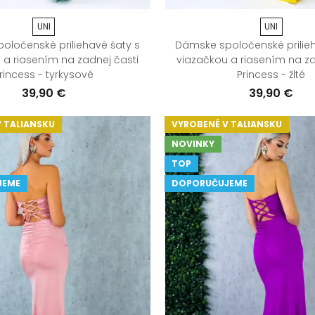
UNI
UNI
oločenské priliehavé šaty s
Dámske spoločenské prilieh
 a riasením na zadnej časti
viazačkou a riasením na za
rincess - tyrkysové
Princess - žlté
39,90 €
39,90 €
 TALIANSKU
VYROBENÉ V TALIANSKU
NOVINKY
TOP
JEME
DOPORUČUJEME