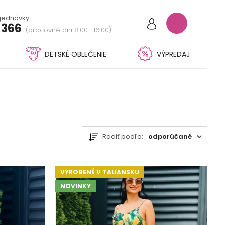
bjednávky
 366
(pracovné dni 8:00 -16:00)
DETSKÉ OBLEČENIE
VÝPREDAJ
Radiť podľa:
odporúčané
VYROBENÉ V TALIANSKU
NOVINKY