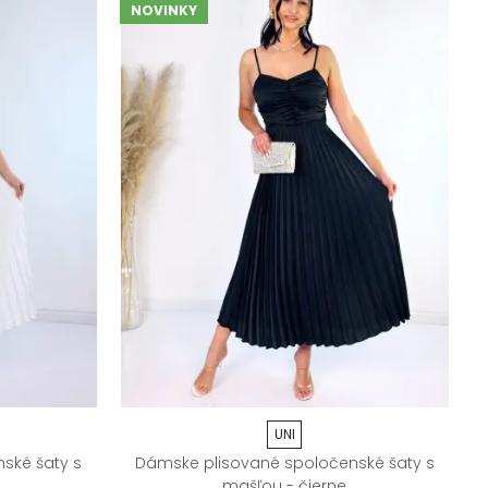
NOVINKY
UNI
ské šaty s
Dámske plisované spoločenské šaty s
mašľou - čierne