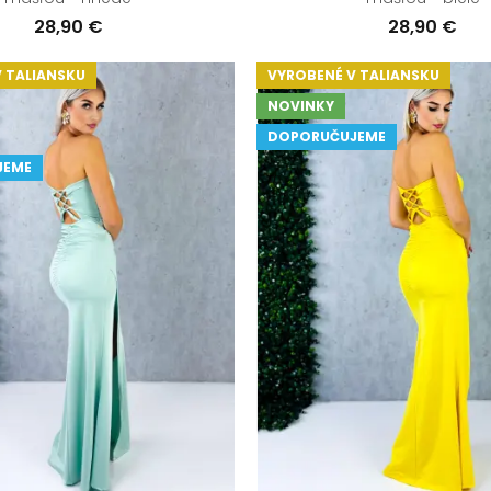
28,90 €
28,90 €
 TALIANSKU
VYROBENÉ V TALIANSKU
NOVINKY
DOPORUČUJEME
JEME