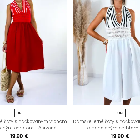
UNI
UNI
né šaty s háčkovaným vrchom
Dámske letné šaty s háčkov
leným chrbtom - červené
a odhaleným chrbtom -
19,90 €
19,90 €