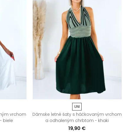
UNI
aným vrchom
Dámske letné šaty s háčkovaným vrchom
 biele
a odhaleným chrbtom - khaki
19,90 €