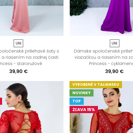
UNI
UNI
oločenské priliehavé šaty s
Dámske spoločenské prilieh
 a riasením na zadnej časti
viazačkou a riasením na za
incess - staroružové
Princess - cyklamen
39,90 €
39,90 €
VYROBENÉ V TALIANSKU
NOVINKY
TOP
ZĽAVA 15%