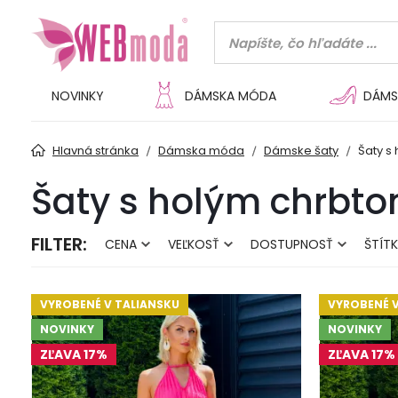
NOVINKY
DÁMSKA MÓDA
DÁMS
Hlavná stránka
Dámska móda
Dámske šaty
Šaty s
Šaty s holým chrbt
FILTER:
CENA
VEĽKOSŤ
DOSTUPNOSŤ
ŠTÍT
VYROBENÉ V TALIANSKU
VYROBENÉ V
NOVINKY
NOVINKY
ZĽAVA 17%
ZĽAVA 17%