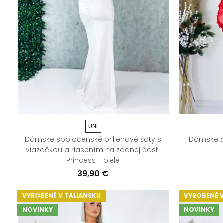
UNI
Dámske spoločenské priliehavé šaty s
Dámske č
viazačkou a riasením na zadnej časti
Princess - biele
39,90 €
VYROBENÉ V TALIANSKU
VYROBENÉ V
NOVINKY
NOVINKY