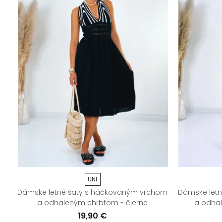
UNI
Dámske letné šaty s háčkovaným vrchom
Dámske let
a odhaleným chrbtom - čierne
a odha
19,90 €