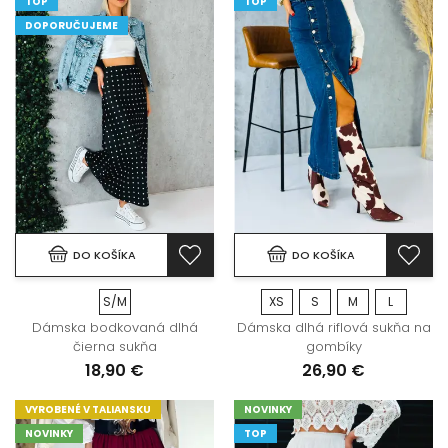
TOP
TOP
DOPORUČUJEME
DO KOŠÍKA
DO KOŠÍKA
S/M
XS
S
M
L
Dámska bodkovaná dlhá
Dámska dlhá riflová sukňa na
čierna sukňa
gombíky
18,90 €
26,90 €
VYROBENÉ V TALIANSKU
NOVINKY
NOVINKY
TOP