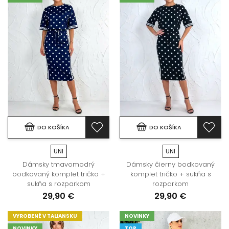
DO KOŠÍKA
DO KOŠÍKA
UNI
UNI
Dámsky tmavomodrý
Dámsky čierny bodkovaný
bodkovaný komplet tričko +
komplet tričko + sukňa s
sukňa s rozparkom
rozparkom
29,90 €
29,90 €
VYROBENÉ V TALIANSKU
NOVINKY
NOVINKY
TOP