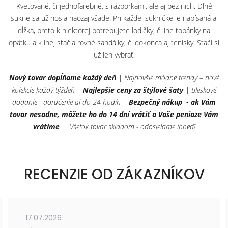
Kvetované, či jednofarebné, s rázporkami, ale aj bez nich. Dlhé
sukne sa už nosia naozaj všade. Pri každej sukničke je napísaná aj
dĺžka, preto k niektorej potrebujete lodičky, či ine topánky na
opätku a k inej stačia rovné sandálky, či dokonca aj tenisky. Stačí si
už len vybrať.
Nový tovar dopĺňame každý deň
| Najnovšie módne trendy – nové
kolekcie každý týždeň |
Najlepšie ceny za štýlové šaty
| Bleskové
dodanie - doručenie aj do 24 hodín |
Bezpečný nákup - ak Vám
tovar nesadne, môžete ho do 14 dní vrátiť a Vaše peniaze Vám
vrátime
| Všetok tovar skladom - odosielame ihneď!
RECENZIE OD ZÁKAZNÍKOV
17.07.2026