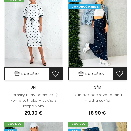
DOPORUČUJEME
DO KOŠÍKA
DO KOŠÍKA
UNI
S/M
Dámsky biely bodkovaný
Dámska bodkovaná dlhá
komplet tričko + sukňa s
modrá sukňa
rozparkom
29,90 €
18,90 €
NOVINKY
NOVINKY