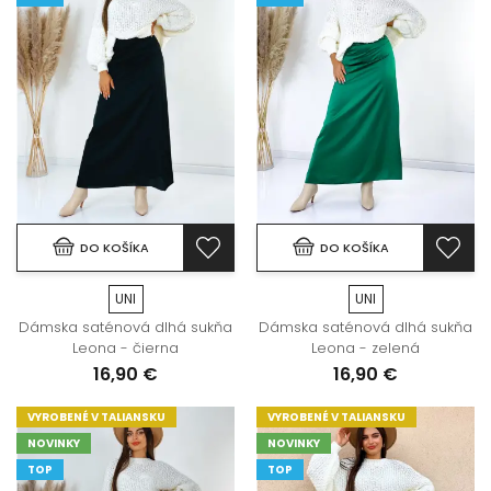
DO KOŠÍKA
DO KOŠÍKA
UNI
UNI
Dámska saténová dlhá sukňa
Dámska saténová dlhá sukňa
Leona - čierna
Leona - zelená
16,90 €
16,90 €
VYROBENÉ V TALIANSKU
VYROBENÉ V TALIANSKU
NOVINKY
NOVINKY
TOP
TOP