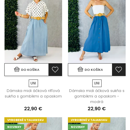
DO KOŠÍKA
DO KOŠÍKA
UNI
UNI
Dámska midi áčková rifľová
Dámska midi áčková sukňa s
sukňa s gombíkmi a opaskom
gombíkmi a opaskom -
modrá
22,90 €
22,90 €
VYROBENÉ V TALIANSKU
VYROBENÉ V TALIANSKU
NOVINKY
NOVINKY