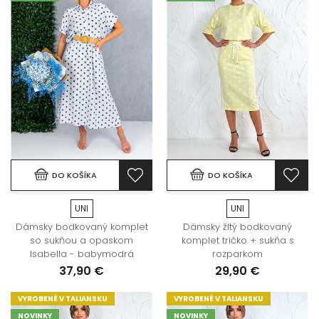
DO KOŠÍKA
DO KOŠÍKA
UNI
UNI
Dámsky bodkovaný komplet
Dámsky žltý bodkovaný
so sukňou a opaskom
komplet tričko + sukňa s
Isabella - babymodrá
rozparkom
37,90 €
29,90 €
VYROBENÉ V TALIANSKU
VYROBENÉ V TALIANSKU
NOVINKY
NOVINKY