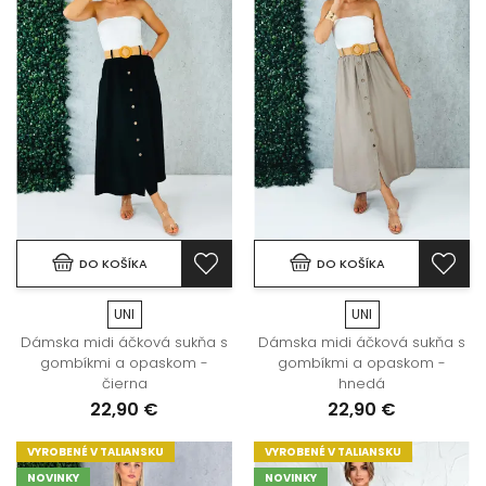
DO KOŠÍKA
DO KOŠÍKA
UNI
UNI
Dámska midi áčková sukňa s
Dámska midi áčková sukňa s
gombíkmi a opaskom -
gombíkmi a opaskom -
čierna
hnedá
22,90 €
22,90 €
VYROBENÉ V TALIANSKU
VYROBENÉ V TALIANSKU
NOVINKY
NOVINKY