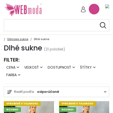
Dámske sukne
Dlhé sukne
Dlhé sukne
(21 položiek)
FILTER:
CENA
VEĽKOSŤ
DOSTUPNOSŤ
ŠTÍTKY
FARBA
Radiť podľa:
odporúčané
VYROBENÉ V TALIANSKU
VYROBENÉ V TALIANSKU
NOVINKY
NOVINKY