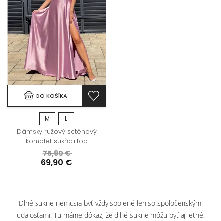
DO KOŠÍKA
M
L
Dámsky ružový saténový
komplet sukňa+top
75,90 €
69,90 €
Dlhé sukne nemusia byť vždy spojené len so spoločenskými
udalosťami. Tu máme dôkaz, že dlhé sukne môžu byť aj letné.