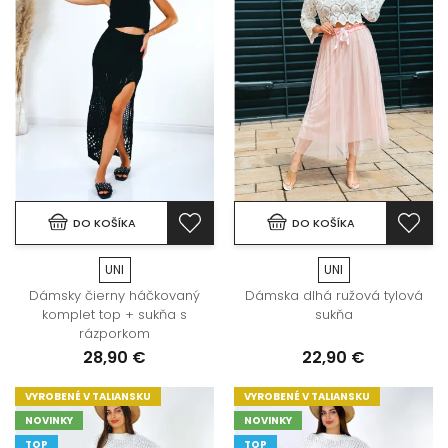
DO KOŠÍKA
DO KOŠÍKA
UNI
UNI
Dámsky čierny háčkovaný
Dámska dlhá ružová tylová
komplet top + sukňa s
sukňa
rázporkom
28,90 €
22,90 €
VYROBENÉ V TALIANSKU
VYROBENÉ V TALIANSKU
NOVINKY
NOVINKY
TOP
TOP