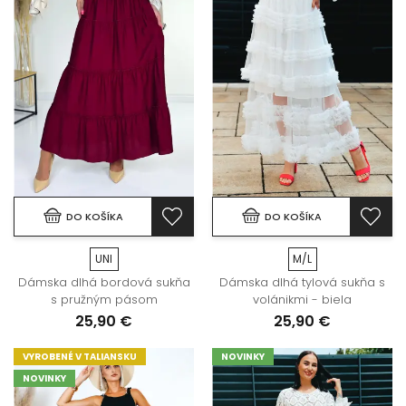
DO KOŠÍKA
DO KOŠÍKA
UNI
M/L
Dámska dlhá bordová sukňa
Dámska dlhá tylová sukňa s
s pružným pásom
volánikmi - biela
25,90 €
25,90 €
VYROBENÉ V TALIANSKU
NOVINKY
NOVINKY