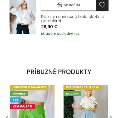
DO KOŠÍKA
Dámska nariasená biela blúzka s
gombíkmi
28,90 €
skladom posledný kus
PRÍBUZNÉ PRODUKTY
VYROBENÉ V TALIANSKU
VYROBENÉ V TALIANSKU
NOVINKY
NOVINKY
TOP
ZĽAVA 17%