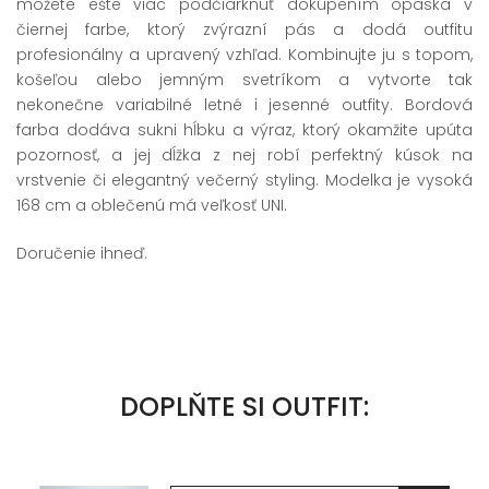
môžete ešte viac podčiarknuť dokúpením opaska v
čiernej farbe, ktorý zvýrazní pás a dodá outfitu
profesionálny a upravený vzhľad. Kombinujte ju s topom,
košeľou alebo jemným svetríkom a vytvorte tak
nekonečne variabilné letné i jesenné outfity. Bordová
farba dodáva sukni hĺbku a výraz, ktorý okamžite upúta
pozornosť, a jej dĺžka z nej robí perfektný kúsok na
vrstvenie či elegantný večerný styling. Modelka je vysoká
168 cm a oblečenú má veľkosť UNI.
Doručenie ihneď.
DOPLŇTE SI OUTFIT: