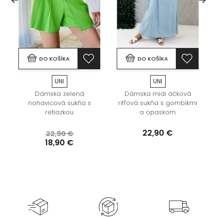
DO KOŠÍKA
DO KOŠÍKA
UNI
UNI
Dámska zelená
Dámska midi áčková
nohavicová sukňa s
rifľová sukňa s gombíkmi
retiazkou
a opaskom
22,90 €
22,90 €
18,90 €