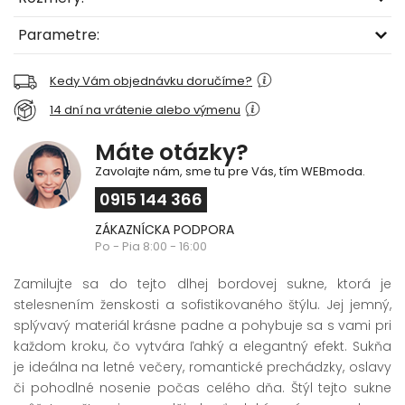
Parametre:
Kedy Vám objednávku doručíme?
14 dní na vrátenie alebo výmenu
Máte otázky?
Zavolajte nám, sme tu pre Vás, tím WEBmoda.
0915 144 366
ZÁKAZNÍCKA PODPORA
Po - Pia 8:00 - 16:00
Zamilujte sa do tejto dlhej bordovej sukne, ktorá je
stelesnením ženskosti a sofistikovaného štýlu. Jej jemný,
splývavý materiál krásne padne a pohybuje sa s vami pri
každom kroku, čo vytvára ľahký a elegantný efekt. Sukňa
je ideálna na letné večery, romantické prechádzky, oslavy
či pohodlné nosenie počas celého dňa. Štýl tejto sukne