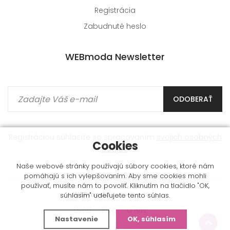
Registrácia
Zabudnuté heslo
WEBmoda Newsletter
ODOBERAŤ
Registráciou súhlasíte so spracovaním
svojich osobných
Cookies
údajov
.
Naše webové stránky používajú súbory cookies, ktoré nám
pomáhajú s ich vylepšovaním. Aby sme cookies mohli
používať, musíte nám to povoliť. Kliknutím na tlačidlo "OK,
WEBmoda
© 2009 - 2026
súhlasím" udeľujete tento súhlas.
Úvod
Blog
O nás
Nastavenie
OK, súhlasím