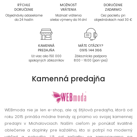
RÝCHLE
MOŽNOSŤ
DORUČENIE
DORUČENIE
VRÁTENIA
ZADARMO
Objednávky odosielame
Možnosť vrátenia
Cez packetu pri
do 24 hodín
alebo výmeny do 14 dní
objednávkach nad 30 €
KAMENNÁ
MÁTE OTÁZKY?
PREDAJŇA
0915 144 366
Už viac ako 150 000
Zákaznícka podpora
spokojných zákazníkov
8:00 - 16:00 (pon-pia)
Kamenná
predajňa
WEBmoda nie je len e-shop, ale aj štýlová predajňa, ktorá od
roku 2015 prináša módne trendy aj priamo vo svojej kamennej
predajni v Michalovciach. Naším cieľom je ponúkať kvalitné
oblečenie a doplnky pre každého, kto si potrpí na moderný
vzhľad a pohodlie. Už od začiatku sa zameriavame na