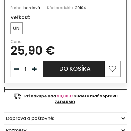
Farba:
bordová
Kód produktu:
G9104
Veľkosť:
UNI
Cena:
25,90 €
DO KOŠÍKA
Pri nákupe nad
30,00 €
budete mať dopravu
ZADARMO
.
Doprava a poštovné:
Rozmery: