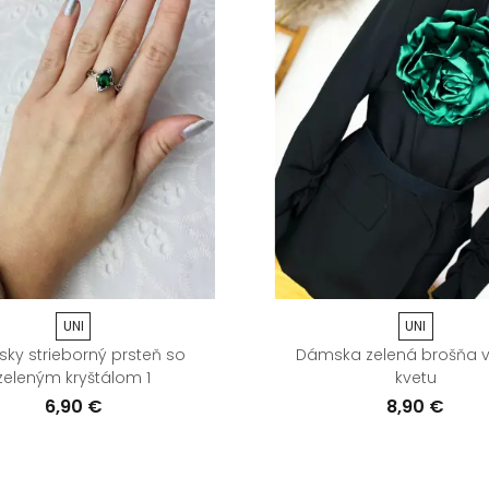
UNI
UNI
ky strieborný prsteň so
Dámska zelená brošňa v
zeleným kryštálom 1
kvetu
6,90 €
8,90 €