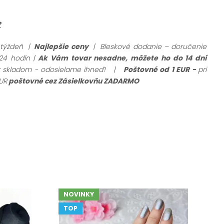
?
 týždeň |
Najlepšie ceny
| Bleskové dodanie – doručenie
24 hodín |
Ak Vám tovar nesadne, môžete ho do 14 dní
ar skladom - odosielame ihneď!
|
Poštovné od 1 EUR -
pri
UR
poštovné cez Zásielkovňu ZADARMO
NOVINKY
TOP