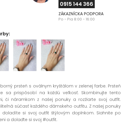
0915 144 366
ZÁKAZNÍCKA PODPORA
Po - Pia 8:00 - 16:00
arby:
eborný prsteň s oválnym kryštálom v zelenej farbe. Prsteň
akže sa prispôsobí na každú veľkosť. Skombinujte tento
i, či náramkom z našej ponuky a rozžiarte svoj outfit.
liteľná
súčasť každého dámskeho outfitu. Z našej ponuky
 a doladíte si svoj outfit štýlovým doplnkom. Siahnite po
i a dolaďte si svoj #outfit.