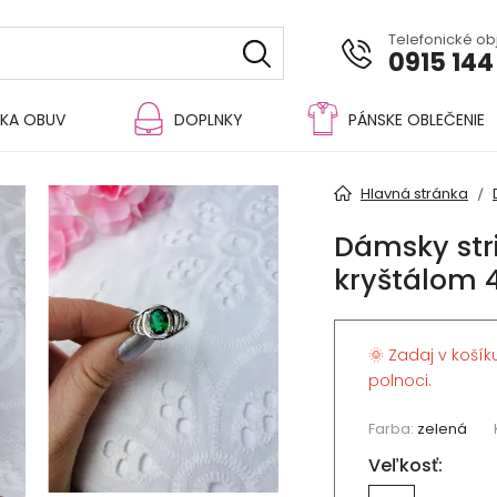
Telefonické o
0915 144
KA OBUV
DOPLNKY
PÁNSKE OBLEČENIE
Hlavná stránka
Dámsky str
kryštálom 
🌞 Zadaj v košík
polnoci.
Farba:
zelená
Veľkosť: