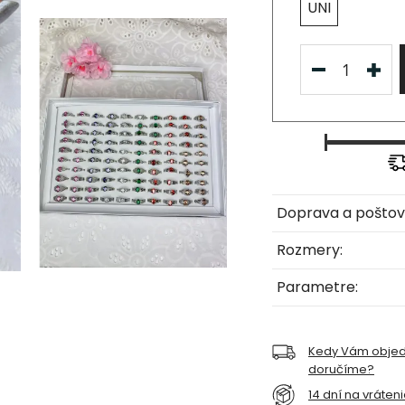
UNI
Doprava a poštov
Rozmery:
Parametre:
Kedy Vám obje
doručíme?
14 dní na vráten