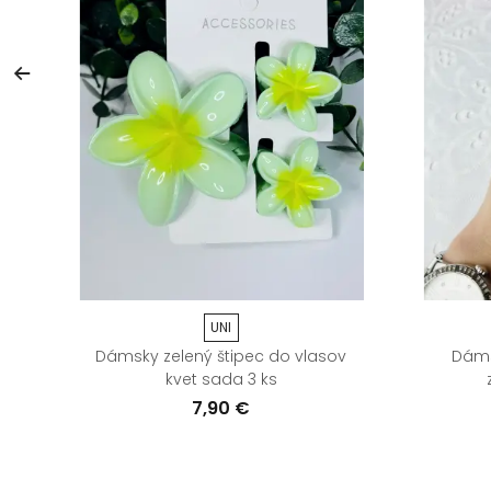
UNI
Dámsky zelený štipec do vlasov
Dáms
kvet sada 3 ks
7,90 €