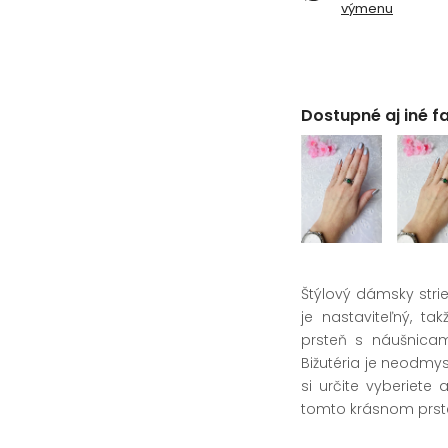
výmenu
Dostupné aj iné f
Štýlový dámsky stri
je nastaviteľný, t
prsteň s náušnicam
Bižutéria je neodmys
si určite vyberiete
tomto krásnom prsten