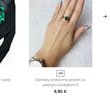
UNI
 tvare
Dámsky strieborný prsteň so
Dá
zeleným kryštálom 6
6,90 €