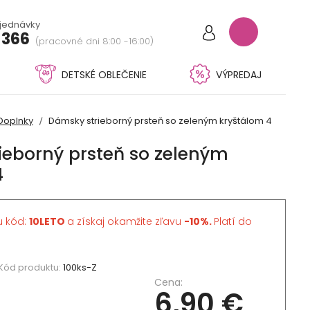
bjednávky
 366
(pracovné dni 8:00 -16:00)
DETSKÉ OBLEČENIE
VÝPREDAJ
Doplnky
Dámsky strieborný prsteň so zeleným kryštálom 4
ieborný prsteň so zeleným
4
u kód:
10LETO
a získaj okamžite zľavu
-10%.
Platí do
Kód produktu:
100ks-Z
Cena:
6,90 €