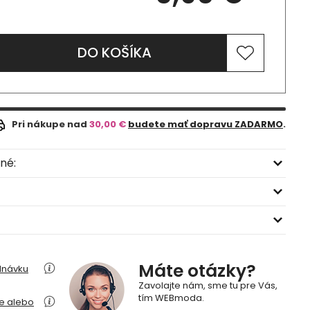
DO KOŠÍKA
Pri nákupe nad
30,00 €
budete mať dopravu ZADARMO
.
né:
Máte otázky?
dnávku
Zavolajte nám, sme tu pre Vás,
tím WEBmoda.
ie alebo