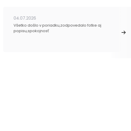
04.07.2026
Všetko došlo v poriadku,zodpovedalo fotke aj
popisu,spokojnosť