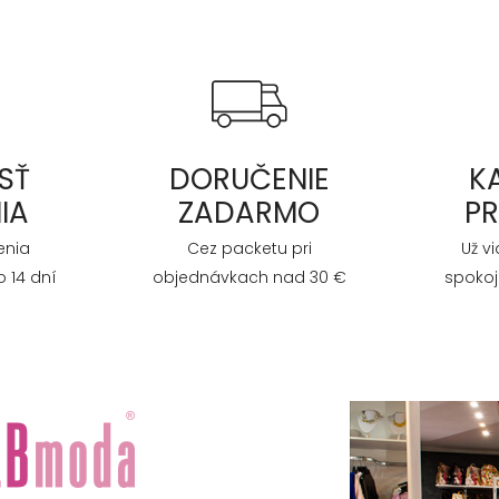
SŤ
DORUČENIE
K
IA
ZADARMO
P
enia
Cez packetu pri
Už v
 14 dní
objednávkach nad 30 €
spokoj