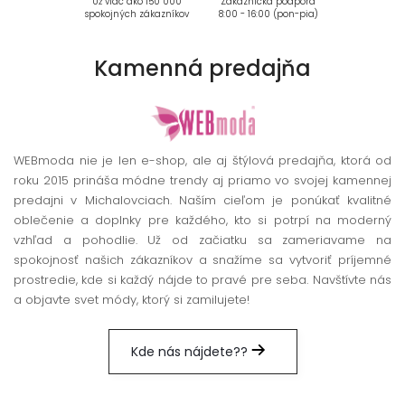
Už viac ako 150 000
Zákaznícka podpora
spokojných zákazníkov
8:00 - 16:00 (pon-pia)
Kamenná
predajňa
WEBmoda nie je len e-shop, ale aj štýlová predajňa, ktorá od
roku 2015 prináša módne trendy aj priamo vo svojej kamennej
predajni v Michalovciach. Naším cieľom je ponúkať kvalitné
oblečenie a doplnky pre každého, kto si potrpí na moderný
vzhľad a pohodlie. Už od začiatku sa zameriavame na
spokojnosť našich zákazníkov a snažíme sa vytvoriť príjemné
prostredie, kde si každý nájde to pravé pre seba. Navštívte nás
a objavte svet módy, ktorý si zamilujete!
Kde nás nájdete??