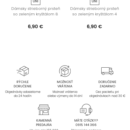
UNI
UNI
ý
Dámsky strieborný prsteň
Dámsky strieborný prsteň
so zeleným kryštálom 8
so zeleným kryštálom 4
6,90 €
6,90 €
RÝCHLE
MOŽNOSŤ
DORUČENIE
DORUČENIE
VRÁTENIA
ZADARMO
Objednávky odosielame
Možnosť vrátenia
Cez packetu pri
do 24 hodín
alebo výmeny do 14 dní
objednávkach nad 30 €
KAMENNÁ
MÁTE OTÁZKY?
PREDAJŇA
0915 144 366