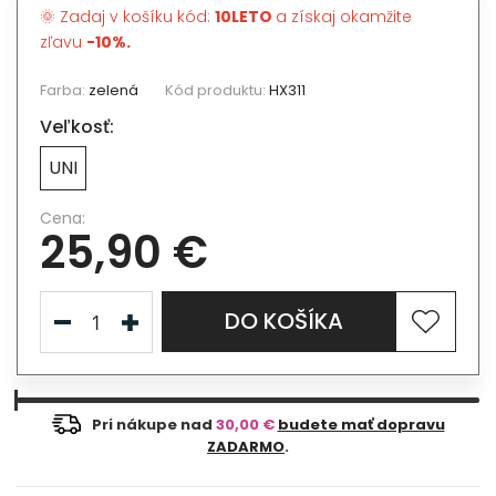
🌞 Zadaj v košíku kód:
10LETO
a získaj okamžite
zľavu
-10%.
Farba:
zelená
Kód produktu:
HX311
Veľkosť:
UNI
Cena:
25,90 €
DO KOŠÍKA
Pri nákupe nad
30,00 €
budete mať dopravu
ZADARMO
.