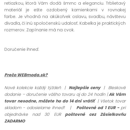
retiazkou, ktorá Vám dodá šmrnc a eleganciu. Trblietavý
materiál je ešte ozdobený kamienkami v rovnakej
farbe. Je vhodná na akúkoľvek oslavu, svadbu, návštevu
divadla, či inú spoločenskú udalosť. Kabelka je praktických
rozmerov. Zapínanie má na cvok.
Doručenie ihneď.
Prečo WEBmoda.sk?
Nové kolekcie každý týždeň |
Najlepšie ceny
| Bleskové
dodanie – doručenie vášho tovaru aj do 24 hodín |
Ak Vám
tovar nesadne, môžete ho do 14 dní vrátiť
| Všetok tovar
skladom - odosielame ihneď!
|
Poštovné od 1 EUR -
pri
objednávke nad 30 EUR
poštovné cez Zásielkovňu
ZADARMO