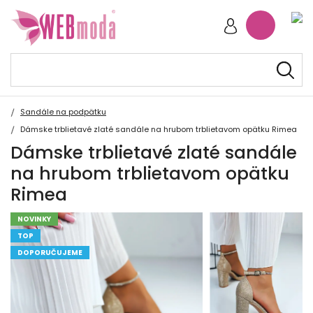
Sandále na podpätku
Dámske trblietavé zlaté sandále na hrubom trblietavom opätku Rimea
Dámske trblietavé zlaté sandále
na hrubom trblietavom opätku
Rimea
NOVINKY
TOP
DOPORUČUJEME