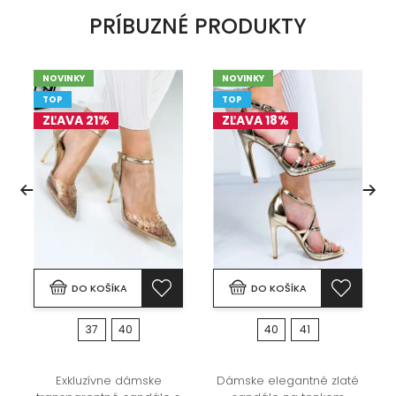
PRÍBUZNÉ PRODUKTY
NOVINKY
NOVINKY
TOP
TOP
ZĽAVA 21%
ZĽAVA 18%
DO KOŠÍKA
DO KOŠÍKA
37
40
40
41
Exkluzívne dámske
Dámske elegantné zlaté