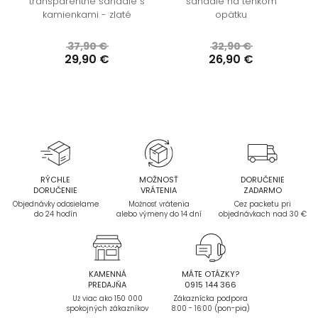
transparentné sandále s
sandále na tenkom
kamienkami - zlaté
opätku
37,90 €
32,90 €
29,90 €
26,90 €
RÝCHLE
MOŽNOSŤ
DORUČENIE
DORUČENIE
VRÁTENIA
ZADARMO
Objednávky odosielame
Možnosť vrátenia
Cez packetu pri
do 24 hodín
alebo výmeny do 14 dní
objednávkach nad 30 €
KAMENNÁ
MÁTE OTÁZKY?
PREDAJŇA
0915 144 366
Už viac ako 150 000
Zákaznícka podpora
spokojných zákazníkov
8:00 - 16:00 (pon-pia)