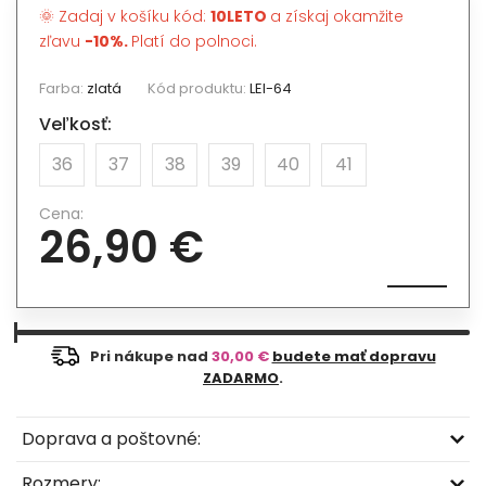
🌞 Zadaj v košíku kód:
10LETO
a získaj okamžite
zľavu
-10%.
Platí do polnoci.
Farba:
zlatá
Kód produktu:
LEI-64
Veľkosť:
36
37
38
39
40
41
Cena:
26,90 €
Pri nákupe nad
30,00 €
budete mať dopravu
ZADARMO
.
Doprava a poštovné:
Rozmery: