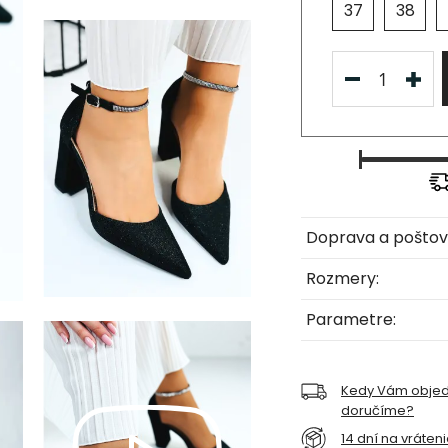
37
38
Doprava a poštov
Rozmery:
Parametre:
Kedy Vám obje
doručíme?
14 dní na vráten