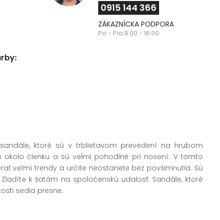
0915 144 366
ZÁKAZNÍCKA PODPORA
Po - Pia 8:00 - 16:00
arby:
sandále, ktoré sú v trblietavom prevedení na hrubom
a okolo členku a sú veĺmi pohodlné pri nosení. V tomto
ať veľmi trendy a určite neostanete bez povšimnutia. Sú
Zladíte k šatám na spoločenskú udalosť. Sandále, ktoré
kosti sedia presne.