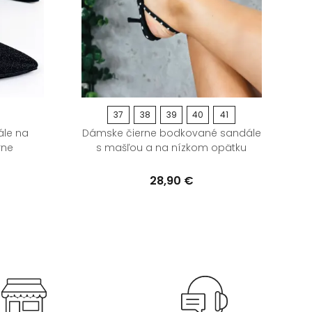
37
38
39
40
41
ále na
Dámske čierne bodkované sandále
rne
s mašľou a na nízkom opätku
28,90 €