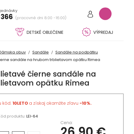
bjednávky
 366
(pracovné dni 8:00 -16:00)
DETSKÉ OBLEČENIE
VÝPREDAJ
Dámska obuv
Sandále
Sandále na podpätku
ierne sandále na hrubom trblietavom opätku Rimea
lietavé čierne sandále na
lietavom opätku Rimea
u kód:
10LETO
a získaj okamžite zľavu
-10%.
Kód produktu:
LEI-64
Cena:
26,90 €