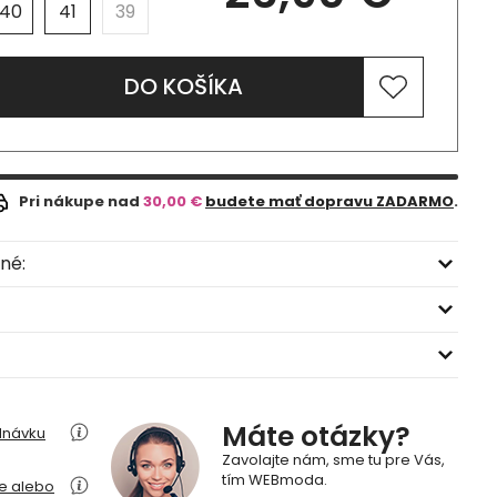
40
41
39
DO KOŠÍKA
Pri nákupe nad
30,00 €
budete mať dopravu ZADARMO
.
né:
Máte otázky?
dnávku
Zavolajte nám, sme tu pre Vás,
tím WEBmoda.
ie alebo