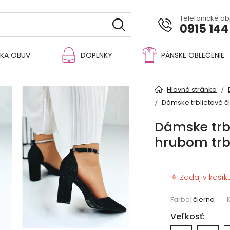
Telefonické o
0915 144
KA OBUV
DOPLNKY
PÁNSKE OBLEČENIE
Hlavná stránka
Dámske trblietavé č
Dámske trb
hrubom trb
🌞 Zadaj v košík
Farba:
čierna
Veľkosť: