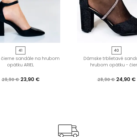
41
40
čierne sandále na hrubom
Dámske trblietavé sand
opätku ARIEL
hrubom opätku - čie
23,90 €
24,90 €
29,90 €
28,90 €