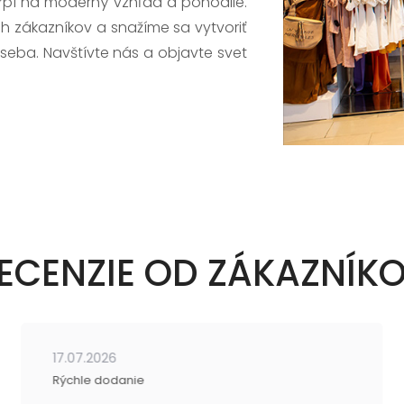
trpí na moderný vzhľad a pohodlie.
h zákazníkov a snažíme sa vytvoriť
 seba. Navštívte nás a objavte svet
ECENZIE OD ZÁKAZNÍK
17.07.2026
Rýchle dodanie