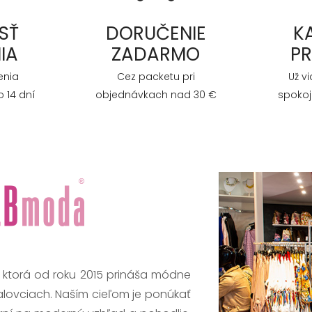
SŤ
DORUČENIE
K
IA
ZADARMO
P
enia
Cez packetu pri
Už v
 14 dní
objednávkach nad 30 €
spokoj
, ktorá od roku 2015 prináša módne
alovciach. Naším cieľom je ponúkať