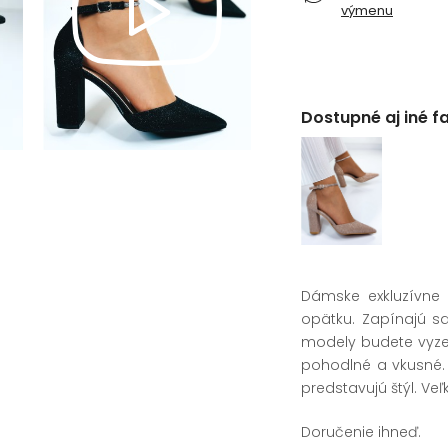
výmenu
Dostupné aj iné f
Dámske exkluzívne 
opätku. Zapínajú s
modely budete vyzer
pohodlné a vkusné. 
predstavujú štýl. Veľ
Doručenie ihneď.