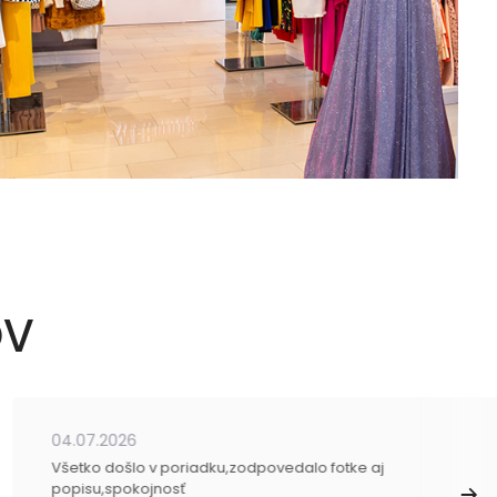
OV
04.07.2026
Všetko došlo v poriadku,zodpovedalo fotke aj
popisu,spokojnosť