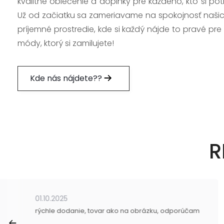
kvalitné oblečenie a doplnky pre každého, kto si po
Už od začiatku sa zameriavame na spokojnosť našic
príjemné prostredie, kde si každý nájde to pravé pre
módy, ktorý si zamilujete!
Kde nás nájdete??
R
01.10.2025
rýchle dodanie, tovar ako na obrázku, odporúčam