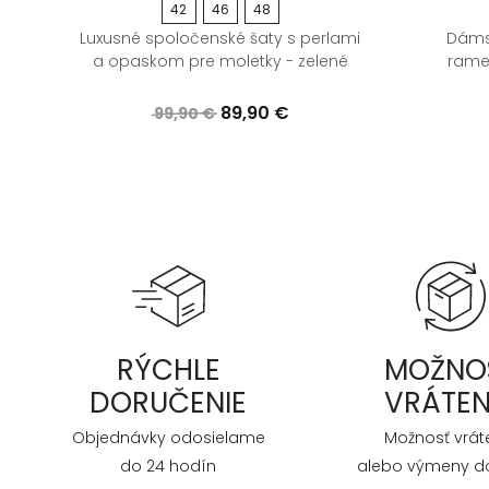
42
46
48
é
Luxusné spoločenské šaty s perlami
Dáms
a opaskom pre moletky - zelené
rame
89,90 €
99,90 €
RÝCHLE
MOŽNO
DORUČENIE
VRÁTEN
Objednávky odosielame
Možnosť vrát
do 24 hodín
alebo výmeny do