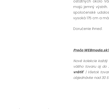
ostatných okolo Vá
majú jemný výstrih
spoločenské udalost
vysoká 175 cm a má 
Doručenie ihneď.
Prečo WEBmoda.sk
Nové kolekcie každý
vášho tovaru aj do 
vrátiť
| Všetok tov
objednávke nad 30 E