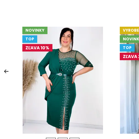
NOVINKY
VYROBE
TOP
NOVINK
ZĽAVA 10%
TOP
ZĽAVA