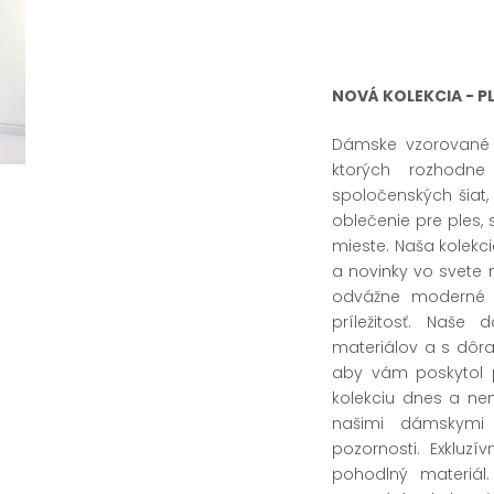
NOVÁ KOLEKCIA - P
Dámske vzorované 
ktorých rozhodne
spoločenských šiat,
oblečenie pre ples,
mieste. Naša kolekc
a novinky vo svete m
odvážne moderné d
príležitosť. Naše
materiálov a s dôra
aby vám poskytol p
kolekciu dnes a nene
našimi dámskymi
pozornosti. Exkluz
pohodlný materiá