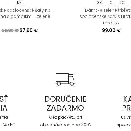
UNI
3XL
XL
2XL
ke spoločenské šaty na
Dámske zelené trblie
ná s gombíkmi - zelené
spoločenské šaty s flitra
moletky
27,90 €
99,00 €
35,90 €
SŤ
DORUČENIE
K
IA
ZADARMO
P
enia
Cez packetu pri
Už v
 14 dní
objednávkach nad 30 €
spokoj