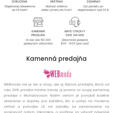
DORUČENIE
VRÁTENIA
ZADARMO
Objednávky odosielame
Možnosť vrátenia
Cez packetu pri
do 24 hodín
alebo výmeny do 14 dní
objednávkach nad 30 €
KAMENNÁ
MÁTE OTÁZKY?
PREDAJŇA
0915 144 366
Už viac ako 150 000
Zákaznícka podpora
spokojných zákazníkov
8:00 - 16:00 (pon-pia)
Kamenná
predajňa
WEBmoda nie je len e-shop, ale aj štýlová predajňa, ktorá od
roku 2015 prináša módne trendy aj priamo vo svojej kamennej
predajni v Michalovciach. Naším cieľom je ponúkať kvalitné
oblečenie a doplnky pre každého, kto si potrpí na moderný
vzhľad a pohodlie. Už od začiatku sa zameriavame na
spokojnosť našich zákazníkov a snažíme sa vytvoriť príjemné