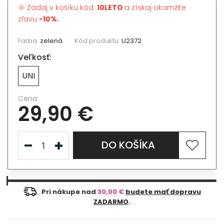
🌞 Zadaj v košíku kód:
10LETO
a získaj okamžite
zľavu
-10%.
Farba:
zelená
Kód produktu:
U2372
Veľkosť:
UNI
Cena:
29,90 €
DO KOŠÍKA
Pri nákupe nad
30,00 €
budete mať dopravu
ZADARMO
.