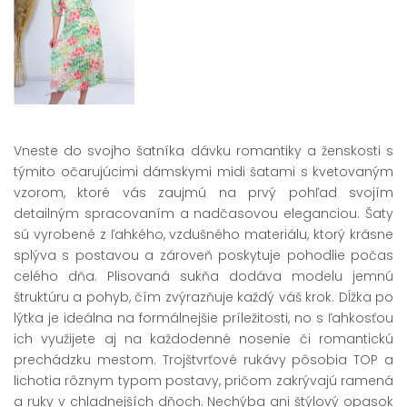
Vneste do svojho šatníka dávku romantiky a ženskosti s
týmito očarujúcimi dámskymi midi šatami s kvetovaným
vzorom, ktoré vás zaujmú na prvý pohľad svojím
detailným spracovaním a nadčasovou eleganciou. Šaty
sú vyrobené z ľahkého, vzdušného materiálu, ktorý krásne
splýva s postavou a zároveň poskytuje pohodlie počas
celého dňa. Plisovaná sukňa dodáva modelu jemnú
štruktúru a pohyb, čím zvýrazňuje každý váš krok. Dĺžka po
lýtka je ideálna na formálnejšie príležitosti, no s ľahkosťou
ich využijete aj na každodenné nosenie či romantickú
prechádzku mestom. Trojštvrťové rukávy pôsobia TOP a
lichotia rôznym typom postavy, pričom zakrývajú ramená
a ruky v chladnejších dňoch. Nechýba ani štýlový opasok