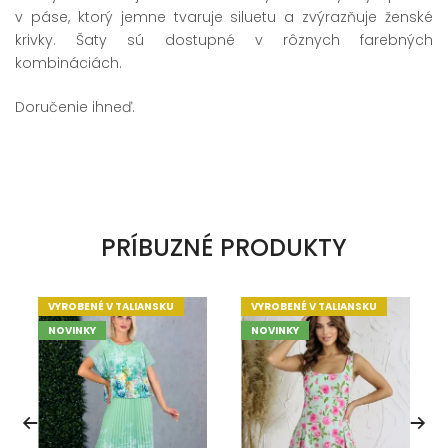
v páse, ktorý jemne tvaruje siluetu a zvýrazňuje ženské
krivky. Šaty sú dostupné v rôznych farebných
kombináciách.
Doručenie ihneď.
PRÍBUZNÉ PRODUKTY
VYROBENÉ V TALIANSKU
VYROBENÉ V TALIANSKU
NOVINKY
NOVINKY