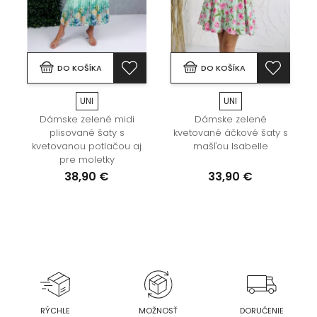
DO KOŠÍKA
DO KOŠÍKA
UNI
UNI
Dámske zelené midi
Dámske zelené
plisované šaty s
kvetované áčkové šaty s
é
kvetovanou potlačou aj
mašľou Isabelle
pre moletky
38,90 €
33,90 €
RÝCHLE
MOŽNOSŤ
DORUČENIE