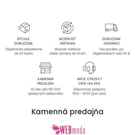
RÝCHLE
MOŽNOSŤ
DORUČENIE
DORUČENIE
VRÁTENIA
ZADARMO
Objednávky odosielame
Možnosť vrátenia
Cez packetu pri
do 24 hodín
alebo výmeny do 14 dní
objednávkach nad 30 €
KAMENNÁ
MÁTE OTÁZKY?
PREDAJŇA
0915 144 366
Už viac ako 150 000
Zákaznícka podpora
spokojných zákazníkov
8:00 - 16:00 (pon-pia)
Kamenná
predajňa