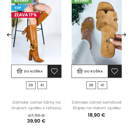
NOVINKY
NOVINKY
TOP
ZĽAVA 17%
DO KOŠÍKA
DO KOŠÍKA
39
41
38
41
é
Dámske camel čižmy na
Dámske camel semišové
hrubom opätku s reťazou
šľapky na nízkom opätku
18,90 €
47,90 €
39,90 €