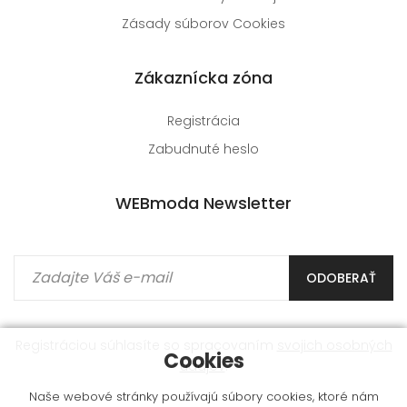
Zásady súborov Cookies
Zákaznícka zóna
Registrácia
Zabudnuté heslo
WEBmoda Newsletter
ODOBERAŤ
Registráciou súhlasíte so spracovaním
svojich osobných
Cookies
údajov
.
Naše webové stránky používajú súbory cookies, ktoré nám