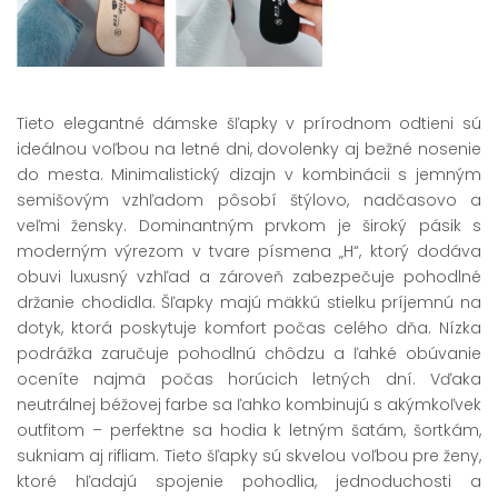
Tieto elegantné dámske šľapky v prírodnom odtieni sú
ideálnou voľbou na letné dni, dovolenky aj bežné nosenie
do mesta. Minimalistický dizajn v kombinácii s jemným
semišovým vzhľadom pôsobí štýlovo, nadčasovo a
veľmi žensky. Dominantným prvkom je široký pásik s
moderným výrezom v tvare písmena „H“, ktorý dodáva
obuvi luxusný vzhľad a zároveň zabezpečuje pohodlné
držanie chodidla. Šľapky majú mäkkú stielku príjemnú na
dotyk, ktorá poskytuje komfort počas celého dňa. Nízka
podrážka zaručuje pohodlnú chôdzu a ľahké obúvanie
oceníte najmä počas horúcich letných dní. Vďaka
neutrálnej béžovej farbe sa ľahko kombinujú s akýmkoľvek
outfitom – perfektne sa hodia k letným šatám, šortkám,
sukniam aj rifliam. Tieto šľapky sú skvelou voľbou pre ženy,
ktoré hľadajú spojenie pohodlia, jednoduchosti a