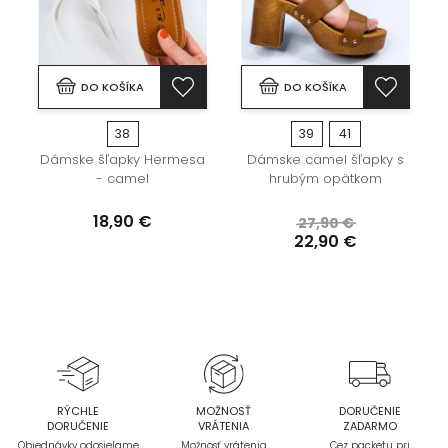
DO KOŠÍKA
DO KOŠÍKA
38
39
41
Dámske šľapky Hermesa
Dámske camel šľapky s
- camel
hrubým opätkom
18,90 €
27,90 €
22,90 €
RÝCHLE
MOŽNOSŤ
DORUČENIE
DORUČENIE
VRÁTENIA
ZADARMO
Objednávky odosielame
Možnosť vrátenia
Cez packetu pri