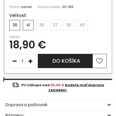
Farba:
camel
Kód produktu:
SS-199
Veľkosť:
38
41
36
37
39
40
Cena:
18,90 €
DO KOŠÍKA
Pri nákupe nad
30,00 €
budete mať dopravu
ZADARMO
.
Doprava a poštovné:
Rozmery: