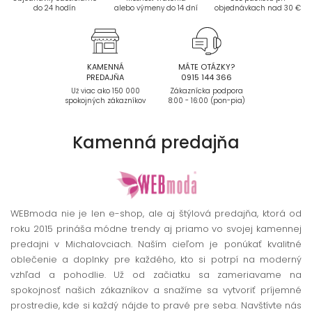
do 24 hodín
alebo výmeny do 14 dní
objednávkach nad 30 €
KAMENNÁ
MÁTE OTÁZKY?
PREDAJŇA
0915 144 366
Už viac ako 150 000
Zákaznícka podpora
spokojných zákazníkov
8:00 - 16:00 (pon-pia)
Kamenná
predajňa
WEBmoda nie je len e-shop, ale aj štýlová predajňa, ktorá od
roku 2015 prináša módne trendy aj priamo vo svojej kamennej
predajni v Michalovciach. Naším cieľom je ponúkať kvalitné
oblečenie a doplnky pre každého, kto si potrpí na moderný
vzhľad a pohodlie. Už od začiatku sa zameriavame na
spokojnosť našich zákazníkov a snažíme sa vytvoriť príjemné
prostredie, kde si každý nájde to pravé pre seba. Navštívte nás