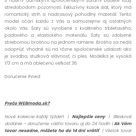
S našimi dámskymi spoločenskými šatami budete vždy
stredobodom pozornosti. Exkluzívny kúsok šiat, ktorý má
romantický strih a nadčasový pohodlný materiál. Tento
model očarí každú z Vás a samozrejme aj ostatných
okolo Vás. Šaty sú vyrobené z kvalitného trblietavého,
padavého a elastického materiálu. Šaty sú zdobené
striebornou brošňou na jednom ramene. Brošňa sa nedá
odopnúť. Vhodné sú na rôzne spoločenské udalosti ako
je svadba, stužková slávnosť, či ples. Modelka je vysoká
173 cm a má oblečenú veľkosť 36.
Doručenie ihneď.
Prečo WEBmoda.sk?
Nové kolekcie každý týždeň |
Najlepšie ceny
| Bleskové
dodanie – doručenie vášho tovaru aj do 24 hodín |
Ak Vám
tovar nesadne, môžete ho do 14 dní vrátiť
| Všetok tovar