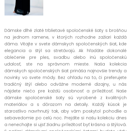
Dámske dlhé zlaté trblietavé spoločenské šaty s brošňou
na jednom ramene, v ktorých rozhodne zažiari každá
dáma. Vitajte v svete dámskych spoločenských šiat, kde
elegancia a štýl sa stretávajú. Ak hľadáte dokonalé
oblečenie pre ples, svadbu alebo inú spoločenskú
udalosť, ste na správnom mieste. Naša kolekcia
dámskych spoločenských šiat prináša najnovšie trendy a
novinky vo svete módy. Bez ohľadu na to, či preferujete
tradičný štýl alebo odvážne moderné dizajny, u nás
nájdete niečo pre každú osobnosť a príležitosť. Naše
dámske spoločenské šaty sú vyrobené z kvalitných
materiálov a s dôrazom na detaily. Každý kúsok je
starostlivo navrhnutý tak, aby vám poskytol pohodlie a
sebavedomie po celú noc. Prejdite si našu kolekciu dnes
a nenechajte si ujsť žiadnu príležitosť byť krásna a štýlová.