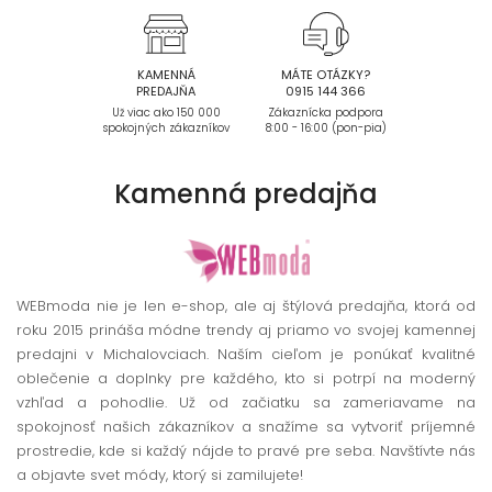
KAMENNÁ
MÁTE OTÁZKY?
PREDAJŇA
0915 144 366
Už viac ako 150 000
Zákaznícka podpora
spokojných zákazníkov
8:00 - 16:00 (pon-pia)
Kamenná
predajňa
WEBmoda nie je len e-shop, ale aj štýlová predajňa, ktorá od
roku 2015 prináša módne trendy aj priamo vo svojej kamennej
predajni v Michalovciach. Naším cieľom je ponúkať kvalitné
oblečenie a doplnky pre každého, kto si potrpí na moderný
vzhľad a pohodlie. Už od začiatku sa zameriavame na
spokojnosť našich zákazníkov a snažíme sa vytvoriť príjemné
prostredie, kde si každý nájde to pravé pre seba. Navštívte nás
a objavte svet módy, ktorý si zamilujete!