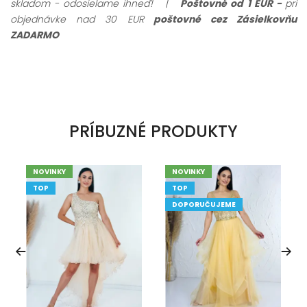
skladom - odosielame ihneď!
|
Poštovné od 1 EUR -
pri
objednávke nad 30 EUR
poštovné cez Zásielkovňu
ZADARMO
PRÍBUZNÉ PRODUKTY
NOVINKY
NOVINKY
TOP
TOP
DOPORUČUJEME