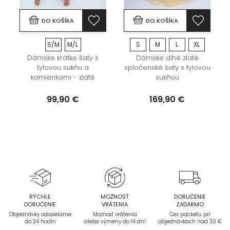
DO KOŠÍKA
DO KOŠÍKA
S/M
M/L
S
M
L
XL
Dámske krátke šaty s
Dámske dlhé zlaté
a
tylovou sukňu a
spločenské šaty s tylovou
kamienkami - zlaté
sukňou
99,90 €
169,90 €
RÝCHLE
MOŽNOSŤ
DORUČENIE
DORUČENIE
VRÁTENIA
ZADARMO
Objednávky odosielame
Možnosť vrátenia
Cez packetu pri
do 24 hodín
alebo výmeny do 14 dní
objednávkach nad 30 €