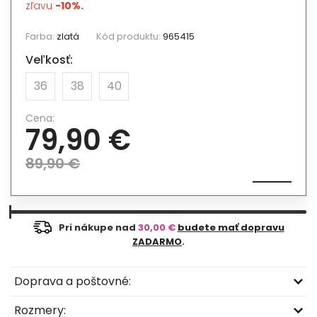
zľavu
-10%.
Farba:
zlatá
Kód produktu:
965415
Veľkosť:
36
38
40
Cena:
79,90 €
89,90 €
Pri nákupe nad
30,00 €
budete mať dopravu
ZADARMO
.
Doprava a poštovné:
Rozmery: