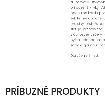
a zároveň štýlový
prirodzené krivky. 
padnú na každú posta
želáte nenápadne up
moletky, pretože ko
šiat je premyslená
slávnostné večery,
byť stredobodom poz
šarm a glamour poci
Doručenie ihneď.
PRÍBUZNÉ PRODUKTY