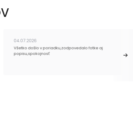
OV
04.07.2026
Všetko došlo v poriadku,zodpovedalo fotke aj
popisu,spokojnosť