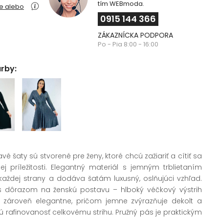
tím WEBmoda.
ie alebo
0915 144 366
ZÁKAZNÍCKA PODPORA
Po - Pia 8:00 - 16:00
arby:
vé šaty sú stvorené pre ženy, ktoré chcú zažiariť a cítiť sa
j príležitosti. Elegantný materiál s jemným trblietaním
každej strany a dodáva šatám luxusný, oslňujúci vzhľad.
s dôrazom na ženskú postavu – hlboký véčkový výstrih
zároveň elegantne, pričom jemne zvýrazňuje dekolt a
ú rafinovanosť celkovému strihu. Pružný pás je praktickým