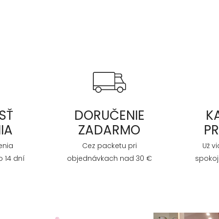
SŤ
DORUČENIE
K
IA
ZADARMO
P
enia
Cez packetu pri
Už v
 14 dní
objednávkach nad 30 €
spokoj