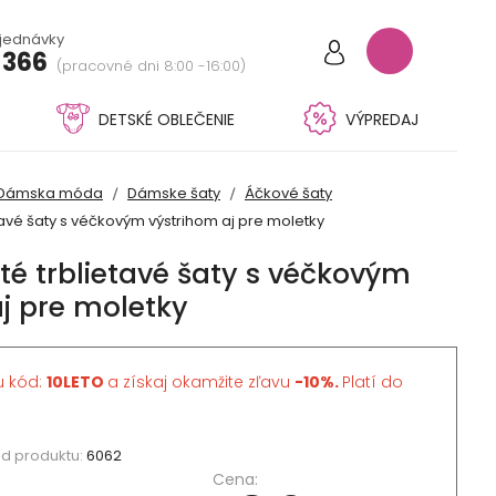
bjednávky
 366
(pracovné dni 8:00 -16:00)
DETSKÉ OBLEČENIE
VÝPREDAJ
Dámska móda
Dámske šaty
Áčkové šaty
tavé šaty s véčkovým výstrihom aj pre moletky
é trblietavé šaty s véčkovým
j pre moletky
u kód:
10LETO
a získaj okamžite zľavu
-10%.
Platí do
d produktu:
6062
Cena: