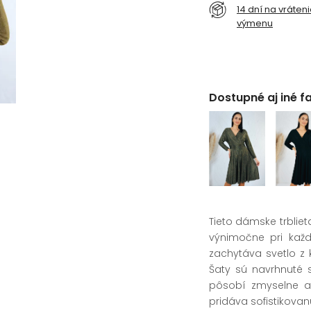
14 dní na vráten
výmenu
Dostupné aj iné f
Tieto dámske trblieta
výnimočne pri každe
zachytáva svetlo z 
Šaty sú navrhnuté 
pôsobí zmyselne a 
pridáva sofistikovan