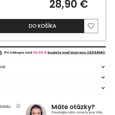
28,90 €
DO KOŠÍKA
Pri nákupe nad
30,00 €
budete mať dopravu ZADARMO
.
né:
Máte otázky?
dnávku
Zavolajte nám, sme tu pre Vás,