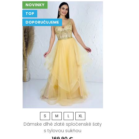
NOVINKY
TOP
DOPORUČUJEME
S
M
L
XL
Dámske dlhé zlaté spločenské šaty
s tylovou sukňou
169,90 €