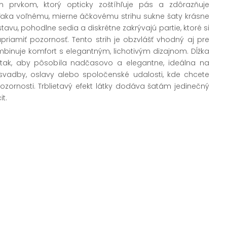
m prvkom, ktorý opticky zoštíhľuje pás a zdôrazňuje
Vďaka voľnému, mierne áčkovému strihu sukne šaty krásne
vu, pohodlne sedia a diskrétne zakrývajú partie, ktoré si
riamiť pozornosť. Tento strih je obzvlášť vhodný aj pre
mbinuje komfort s elegantným, lichotivým dizajnom. Dĺžka
 tak, aby pôsobila nadčasovo a elegantne, ideálna na
 svadby, oslavy alebo spoločenské udalosti, kde chcete
ornosti. Trblietavý efekt látky dodáva šatám jedinečný
t.