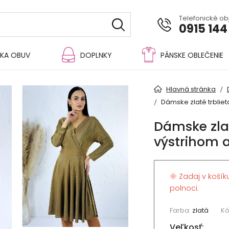
Telefonické o
0915 144
KA OBUV
DOPLNKY
PÁNSKE OBLEČENIE
Hlavná stránka
Dámske zlaté trblie
Dámske zlat
výstrihom a
🌞 Zadaj v košík
polnoci.
Farba:
zlatá
Kó
Veľkosť: