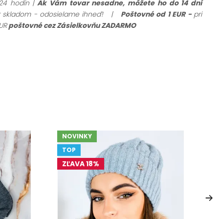
24 hodín |
Ak Vám tovar nesadne, môžete ho do 14 dní
ar skladom - odosielame ihneď!
|
Poštovné od 1 EUR -
pri
UR
poštovné cez Zásielkovňu ZADARMO
NOVINKY
TOP
ZĽAVA 18%