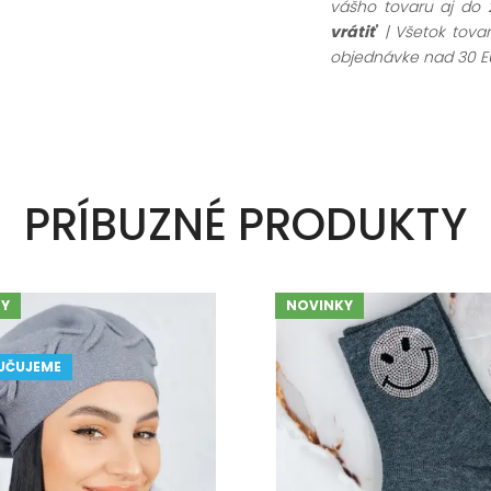
vášho tovaru aj do 
vrátiť
| Všetok tov
objednávke nad 30 E
PRÍBUZNÉ PRODUKTY
Y
NOVINKY
UČUJEME