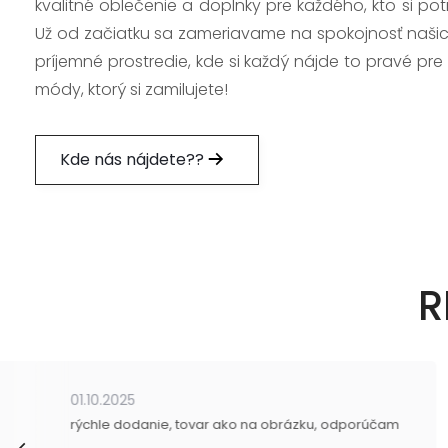
kvalitné oblečenie a doplnky pre každého, kto si po
Už od začiatku sa zameriavame na spokojnosť našic
príjemné prostredie, kde si každý nájde to pravé pre
módy, ktorý si zamilujete!
Kde nás nájdete??
R
01.10.2025
rýchle dodanie, tovar ako na obrázku, odporúčam