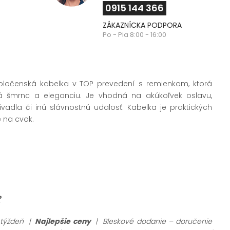
0915 144 366
ZÁKAZNÍCKA PODPORA
Po - Pia 8:00 - 16:00
ločenská kabelka v TOP prevedení s remienkom, ktorá
á šmrnc a eleganciu. Je vhodná na akúkoľvek oslavu,
vadla či inú slávnostnú udalosť. Kabelka je praktických
 na cvok.
?
 týždeň |
Najlepšie ceny
| Bleskové dodanie – doručenie