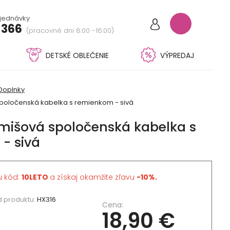
bjednávky
 366
(pracovné dni 8:00 -16:00)
DETSKÉ OBLEČENIE
VÝPREDAJ
Doplnky
oločenská kabelka s remienkom - sivá
išová spoločenská kabelka s
- sivá
u kód:
10LETO
a získaj okamžite zľavu
-10%.
 produktu:
HX316
Cena:
18,90 €