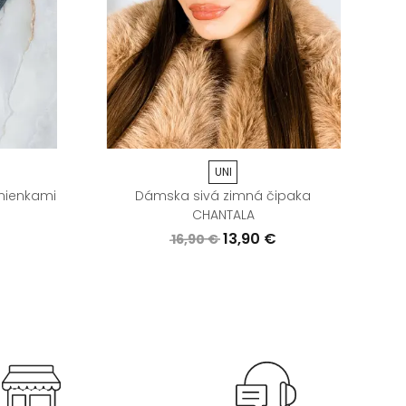
UNI
mienkami
Dámska sivá zimná čipaka
CHANTALA
13,90 €
16,90 €