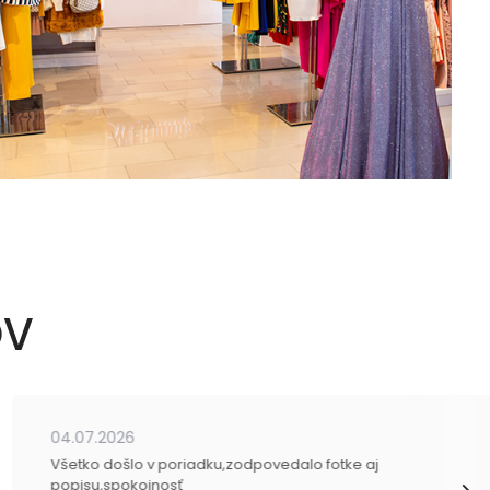
OV
04.07.2026
Všetko došlo v poriadku,zodpovedalo fotke aj
popisu,spokojnosť