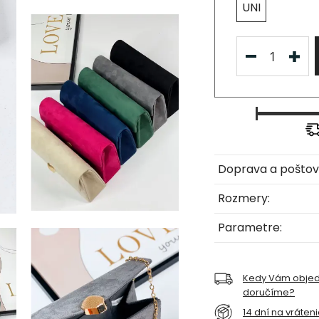
UNI
Doprava a poštov
Rozmery:
Parametre:
Kedy Vám obje
doručíme?
14 dní na vráten