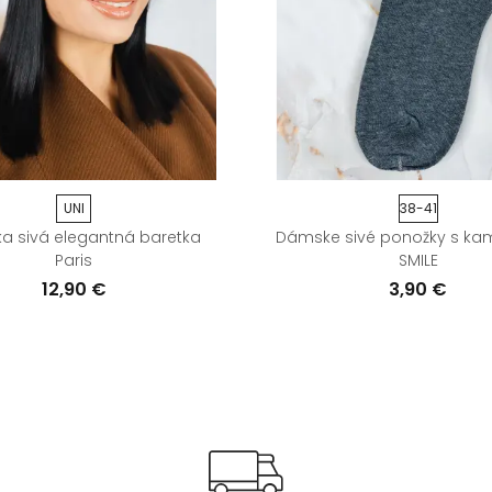
UNI
38-41
 sivá elegantná baretka
Dámske sivé ponožky s ka
Paris
SMILE
12,90 €
3,90 €