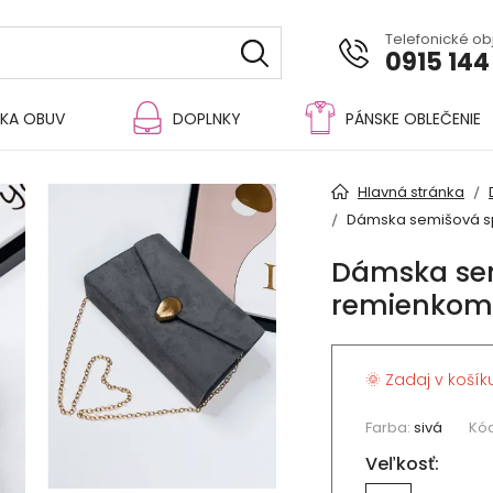
Telefonické o
0915 144
KA OBUV
DOPLNKY
PÁNSKE OBLEČENIE
Hlavná stránka
Dámska semišová sp
Dámska sem
remienkom 
🌞 Zadaj v košík
Farba:
sivá
Kód
Veľkosť: