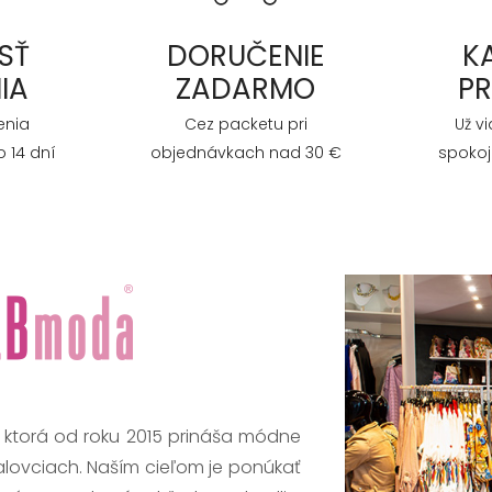
SŤ
DORUČENIE
K
IA
ZADARMO
P
enia
Cez packetu pri
Už v
 14 dní
objednávkach nad 30 €
spokoj
, ktorá od roku 2015 prináša módne
alovciach. Naším cieľom je ponúkať