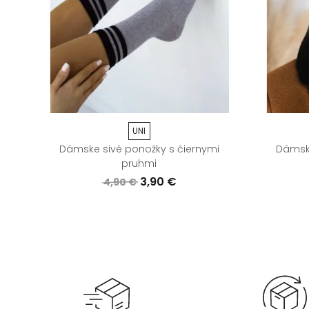
UNI
Dámske sivé ponožky s čiernymi
Dámska
pruhmi
3,90 €
4,90 €