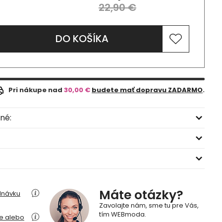
22,90 €
DO KOŠÍKA
Pri nákupe nad
30,00 €
budete mať dopravu ZADARMO
.
né:
Máte otázky?
dnávku
Zavolajte nám, sme tu pre Vás,
tím WEBmoda.
ie alebo