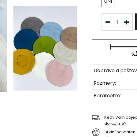
UNI
Doprava a poštov
Rozmery:
Parametre:
Kedy Vám obje
doručíme?
14 dní na vráten