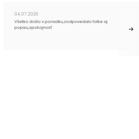
04.07.2026
Všetko došlo v poriadku,zodpovedalo fotke aj
popisu,spokojnosť