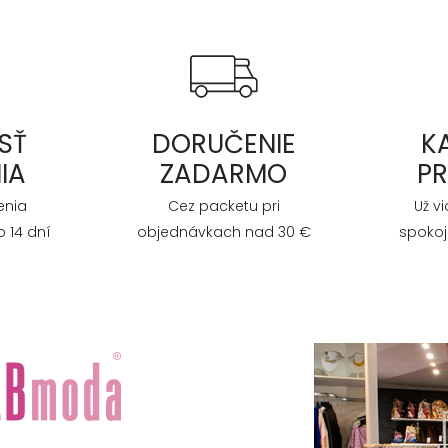
SŤ
DORUČENIE
K
IA
ZADARMO
P
enia
Cez packetu pri
Už v
 14 dní
objednávkach nad 30 €
spokoj