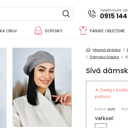
Telefonické o
0915 144
KA OBUV
DOPLNKY
PÁNSKE OBLEČENIE
Hlavná stránka
Dámska čiapka
S
Sivá dámsk
🌞 Zadaj v košík
polnoci.
Farba:
sivá
Kód
Veľkosť: