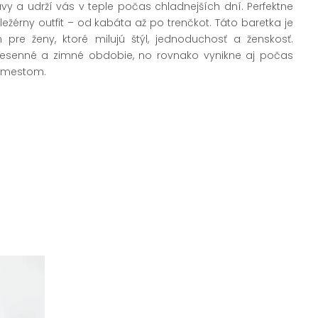
avy a udrží vás v teple počas chladnejších dní. Perfektne
ležérny outfit – od kabáta až po trenčkot. Táto baretka je
pre ženy, ktoré milujú štýl, jednoduchosť a ženskosť.
jesenné a zimné obdobie, no rovnako vynikne aj počas
 mestom.