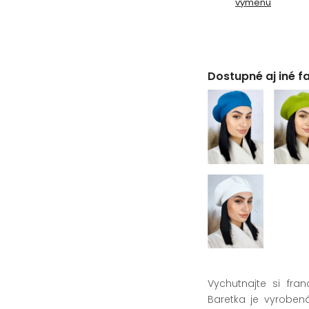
výmenu
Dostupné aj iné f
Vychutnajte si fr
Baretka je vyrobená