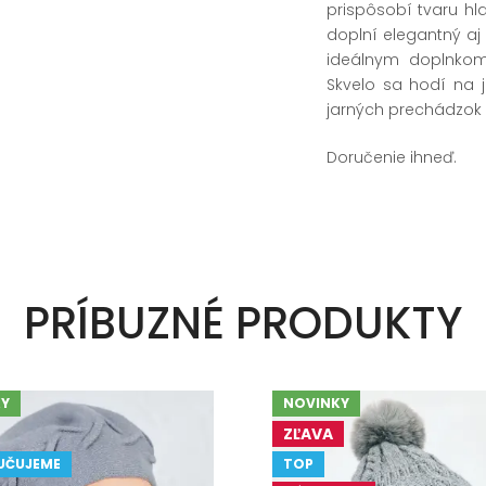
prispôsobí tvaru hl
doplní elegantný aj 
ideálnym doplnkom 
Skvelo sa hodí na 
jarných prechádzok
Doručenie ihneď.
PRÍBUZNÉ PRODUKTY
Y
NOVINKY
ZĽAVA
UČUJEME
TOP