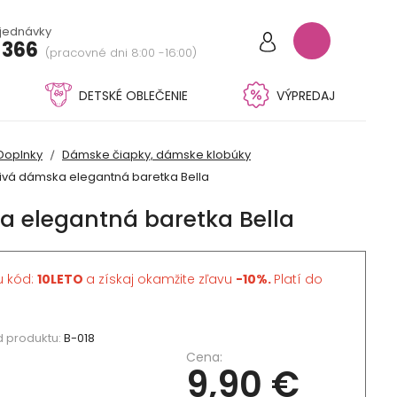
bjednávky
 366
(pracovné dni 8:00 -16:00)
DETSKÉ OBLEČENIE
VÝPREDAJ
Doplnky
Dámske čiapky, dámske klobúky
ivá dámska elegantná baretka Bella
a elegantná baretka Bella
u kód:
10LETO
a získaj okamžite zľavu
-10%.
Platí do
 produktu:
B-018
Cena:
9,90 €