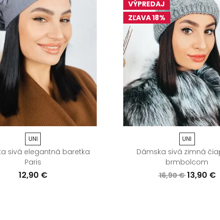
VÝPREDAJ
ZĽAVA 18%
UNI
UNI
 sivá elegantná baretka
Dámska sivá zimná čia
Paris
brmbolcom
12,90 €
13,90 €
16,90 €