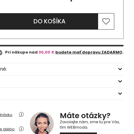
DO KOŠÍKA
Pri nákupe nad
30,00 €
budete mať dopravu ZADARMO
.
né:
Máte otázky?
dnávku
Zavolajte nám, sme tu pre Vás,
tím WEBmoda.
ie alebo