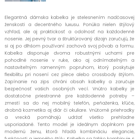
Elegantná dámska kabelka je stelesnením nadčasovej
ženskosti a decentného luxusu. Ponúka nielen štýlový
vzhľad, ale aj praktickosť a odolnosť na každodenné
nosenie. Jej pevný tvar a štruktúrovaný dizajn zaručujú, že
si aj po dlhšom používaní zachová svoj pôvab a formu.
Kabelka disponuje dvoma robustnými uchami pre
pohodlné nosenie v ruke, ako aj odnímateľným a
nastaviteľným ramenným popruhom, ktorý poskytuje
flexibilitu pri nosení cez plece alebo crossbody štýlom.
Zapínanie na zips chráni obsah kabelky a zaručuje
bezpečnosť vašich osobných vecí. Vnútro kabelky je
dostatočne priestranné pre každodenné potreby –
zmestí sa do nej mobilný telefón, peňaženka, kľúče,
drobná kozmetika aj diár či okuliare. Vnútorné priehradky
a vrecká pomáhajú udržať všetko prehľadne
usporiadané. Tento model je ideálnym doplnkom pre
modernú ženu, ktorá hľadá kombináciu elegancie,
funkčnosti a jemného štýlu. Kabelka sa ľahko kombinuje s