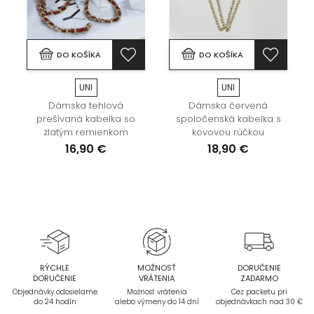
DO KOŠÍKA
DO KOŠÍKA
UNI
UNI
Dámska tehlová
Dámska červená
prešívaná kabelka so
spoločenská kabelka s
zlatým remienkom
kovovou rúčkou
16,90 €
18,90 €
RÝCHLE
MOŽNOSŤ
DORUČENIE
DORUČENIE
VRÁTENIA
ZADARMO
Objednávky odosielame
Možnosť vrátenia
Cez packetu pri
do 24 hodín
alebo výmeny do 14 dní
objednávkach nad 30 €