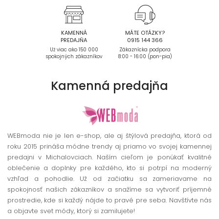
KAMENNÁ
MÁTE OTÁZKY?
PREDAJŇA
0915 144 366
Už viac ako 150 000
Zákaznícka podpora
spokojných zákazníkov
8:00 - 16:00 (pon-pia)
Kamenná
predajňa
WEBmoda nie je len e-shop, ale aj štýlová predajňa, ktorá od
roku 2015 prináša módne trendy aj priamo vo svojej kamennej
predajni v Michalovciach. Naším cieľom je ponúkať kvalitné
oblečenie a doplnky pre každého, kto si potrpí na moderný
vzhľad a pohodlie. Už od začiatku sa zameriavame na
spokojnosť našich zákazníkov a snažíme sa vytvoriť príjemné
prostredie, kde si každý nájde to pravé pre seba. Navštívte nás
a objavte svet módy, ktorý si zamilujete!