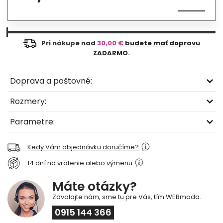
Pri nákupe nad
30,00 €
budete mať dopravu
ZADARMO
.
Doprava a poštovné:
Rozmery:
Parametre:
Kedy Vám objednávku doručíme?
14 dní na vrátenie alebo výmenu
Máte otázky?
Zavolajte nám, sme tu pre Vás, tím WEBmoda.
0915 144 366