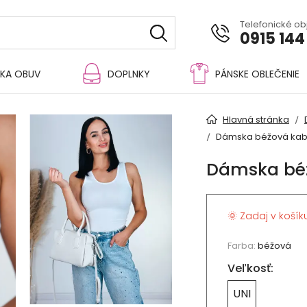
Telefonické o
0915 144
KA OBUV
DOPLNKY
PÁNSKE OBLEČENIE
Hlavná stránka
Dámska béžová kab
Dámska bé
🌞 Zadaj v košík
Farba:
béžová
Veľkosť:
UNI