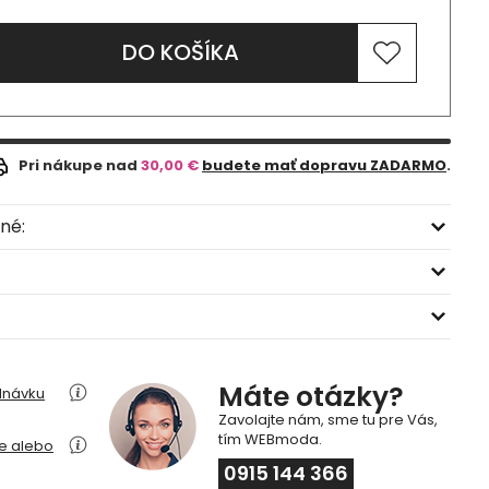
DO KOŠÍKA
Pri nákupe nad
30,00 €
budete mať dopravu ZADARMO
.
né:
Máte otázky?
dnávku
Zavolajte nám, sme tu pre Vás,
tím WEBmoda.
ie alebo
0915 144 366