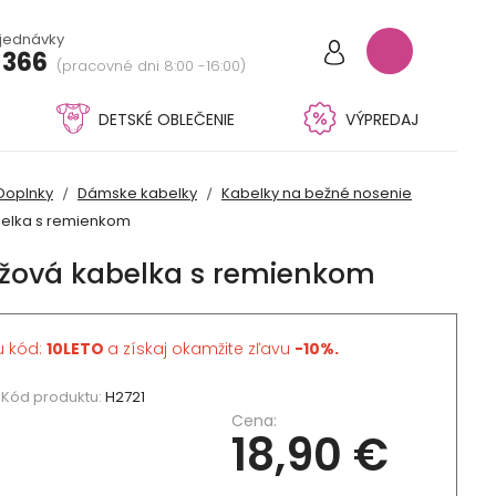
bjednávky
 366
(pracovné dni 8:00 -16:00)
DETSKÉ OBLEČENIE
VÝPREDAJ
Doplnky
Dámske kabelky
Kabelky na bežné nosenie
elka s remienkom
žová kabelka s remienkom
u kód:
10LETO
a získaj okamžite zľavu
-10%.
Kód produktu:
H2721
Cena:
18,90 €