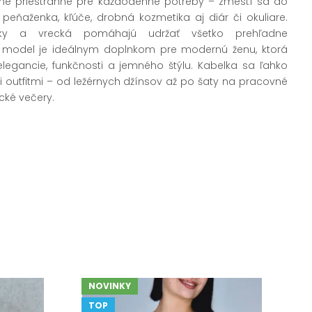
čne priestranné pre každodenné potreby – zmestí sa do
, peňaženka, kľúče, drobná kozmetika aj diár či okuliare.
dky a vrecká pomáhajú udržať všetko prehľadne
 model je ideálnym doplnkom pre modernú ženu, ktorá
legancie, funkčnosti a jemného štýlu. Kabelka sa ľahko
 outfitmi – od ležérnych džínsov až po šaty na pracovné
ické večery.
NOVINKY
TOP