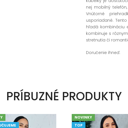
kabelky je dostato
nej mobilný telefón
Vnútorné priehra
usporiadané. Tento
hľadá kombináciu e
kombinuje s rôznymi
stretnutia či romant
Doručenie ihneď.
PRÍBUZNÉ PRODUKTY
Y
NOVINKY
UČUJEME
TOP