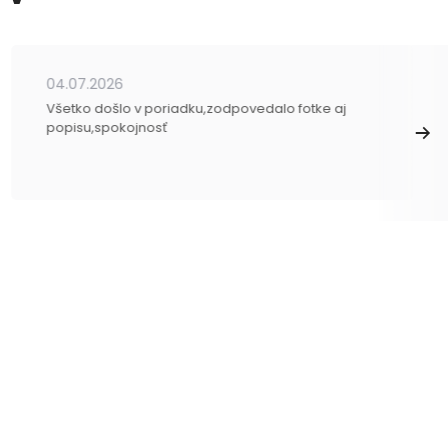
04.07.2026
Všetko došlo v poriadku,zodpovedalo fotke aj
popisu,spokojnosť