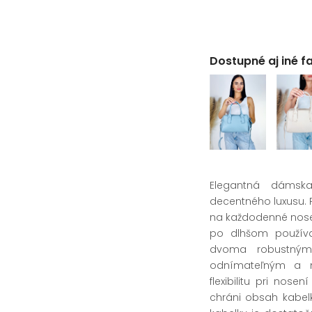
Dostupné aj iné f
Elegantná dámska
decentného luxusu. P
na každodenné noseni
po dlhšom používa
dvoma robustným
odnímateľným a n
flexibilitu pri nos
chráni obsah kabel