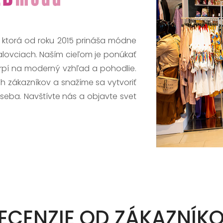
, ktorá od roku 2015 prináša módne
alovciach. Naším cieľom je ponúkať
trpí na moderný vzhľad a pohodlie.
h zákazníkov a snažíme sa vytvoriť
 seba. Navštívte nás a objavte svet
ECENZIE OD ZÁKAZNÍK