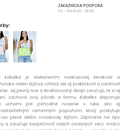
ZÁKAZNÍCKA PODPORA
Po - Pia 8:00 - 16:00
arby:
 kabelka je stelesnením nadčasovej ženskosti a
onúka nielen štýlový vzhľad, ale aj praktickosť a odolnosť
e. Jej pevný tvar a štruktúrovaný dizajn zaručujú, že si aj
ní zachová svoj pôvab a formu. Kabelka disponuje
i uchami pre pohodlné nosenie v ruke, ako aj
astaviteľným ramenným popruhom, ktorý poskytuje
ení cez plece alebo crossbody štýlom. Zapínanie na zips
ky a zaručuje bezpečnosť vašich osobných vecí. Vnútro