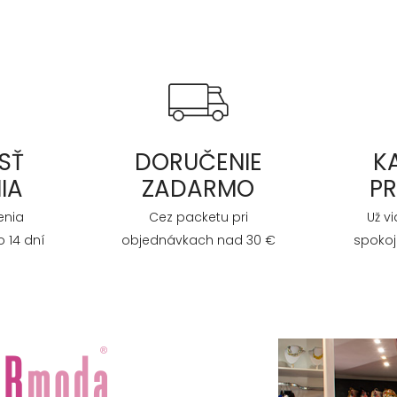
SŤ
DORUČENIE
K
IA
ZADARMO
P
enia
Cez packetu pri
Už v
 14 dní
objednávkach nad 30 €
spokoj