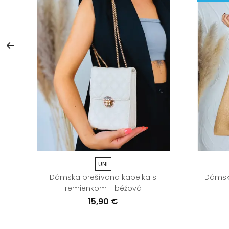
UNI
ka
Dámska prešívana kabelka s
Dámska
remienkom - béžová
15,90 €