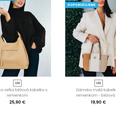
DOPORUČUJEME
UNI
UNI
 veľka béžová kabelka s
Dámska malá kabelk
remienkom
remienkom - béžová
25,90 €
19,90 €