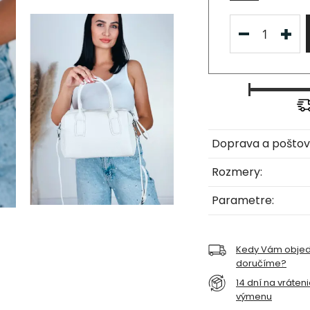
Doprava a poštov
Rozmery:
Parametre:
Kedy Vám obje
doručíme?
14 dní na vráten
výmenu