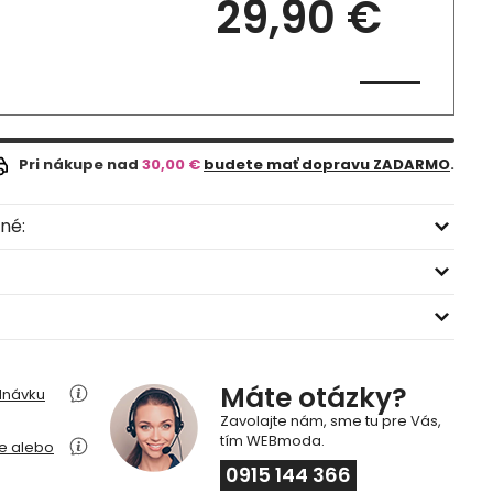
29,90 €
Pri nákupe nad
30,00 €
budete mať dopravu ZADARMO
.
né:
Máte otázky?
dnávku
Zavolajte nám, sme tu pre Vás,
tím WEBmoda.
ie alebo
0915 144 366