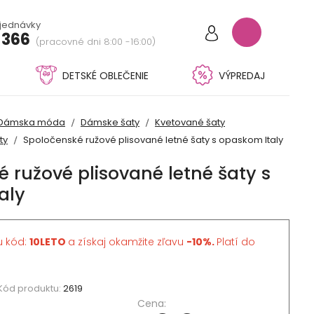
bjednávky
 366
(pracovné dni 8:00 -16:00)
DETSKÉ OBLEČENIE
VÝPREDAJ
Dámska móda
Dámske šaty
Kvetované šaty
ty
Spoločenské ružové plisované letné šaty s opaskom Italy
 ružové plisované letné šaty s
aly
u kód:
10LETO
a získaj okamžite zľavu
-10%.
Platí do
Kód produktu:
2619
Cena: