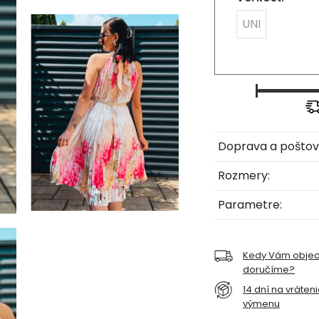
UNI
Doprava a poštov
Rozmery:
Parametre:
Kedy Vám obje
doručíme?
14 dní na vráten
výmenu