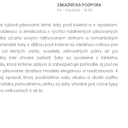
ZÁKAZNÍCKA PODPORA
Po - Pia 8:00 - 16:00
 ružové plisované letné šaty pod kolená a s opaskom.
 noblesou a ženskosťou v týchto nádherných plisovaných
žite očaria svojím rafinovaným strihom a romantickým
ločenské šaty s dĺžkou pod kolená sú ideálnou voľbou pre
 – od letných osláv, svadieb, záhradných párty až po
atia, kde chcete zažiariť. Šaty sú vyrobené z ľahkého,
lu, ktorý krásne splýva a zabezpečuje pohodlie aj počas
é plisovanie dodáva modelu eleganciu a nadčasovos. K
j opasok, ktorý podčiarkne vašu siluetu a dodá outfitu
 Vďaka pohodlnému strihu sú šaty vhodné pre rôzne typy
 veľkostiach S až XL.