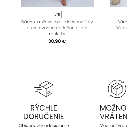
UNI
Dámske ružové midi plisované šaty
Dáms
 -
s kvetovanou potlačou aj pre
áčkov
moletky
38,90 €
RÝCHLE
MOŽNO
DORUČENIE
VRÁTEN
Objednávky odosielame
Možnosť vrát