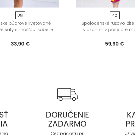
UNI
42
ke púdrové kvetované
Spoločenské ružovo-žlté 
é šaty s mašľou Isabelle
viazaním v páse pre mo
33,90 €
59,90 €
SŤ
DORUČENIE
K
IA
ZADARMO
P
enia
Cez packetu pri
Už v