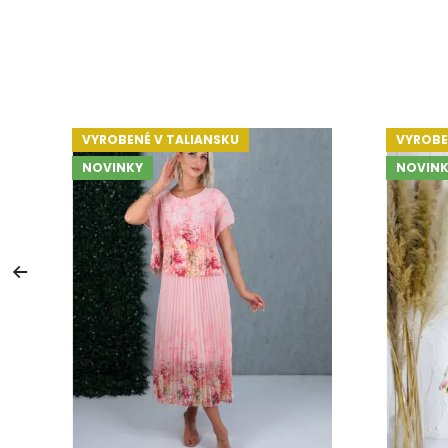
VYROBENÉ V TALIANSKU
VYROBE
NOVINKY
NOVINK