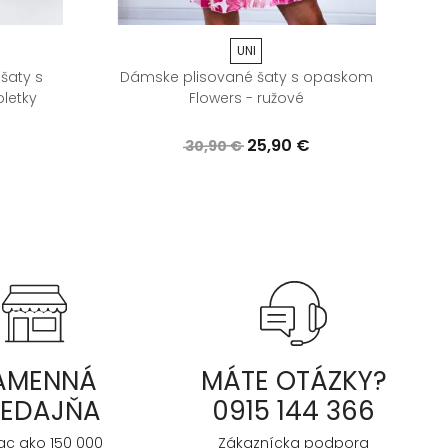
UNI
šaty s
Dámske plisované šaty s opaskom
letky
Flowers - ružové
25,90 €
30,90 €
AMENNÁ
MÁTE OTÁZKY?
REDAJŇA
0915 144 366
iac ako 150 000
Zákaznícka podpora