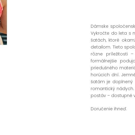
Dámske spoločenské
Vykročte do leta s
šatách, ktoré okam
detailom. Tieto spo
rôzne príležitosti
formálnejšie poduj
priedušného materiá
horúcich dní. Jemn
šatám je doplnený a
romantický nádych.
postáv – dostupné vo
Doručenie ihneď.