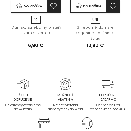
DO KOŠÍKA
DO KOŠÍKA
19
UNI
Dámsky strieborný prsteň
Strieborné dámske
s kamienkami 10
elegantné náušnice -
štras
6,90 €
12,90 €
RÝCHLE
MOŽNOSŤ
DORUČENIE
DORUČENIE
VRÁTENIA
ZADARMO
Objednávky odosielame
Možnosť vrátenia
Cez packetu pri
do 24 hodín
alebo výmeny do 14 dní
objednávkach nad 30 €