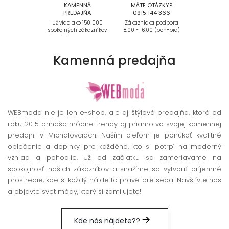
KAMENNÁ
MÁTE OTÁZKY?
PREDAJŇA
0915 144 366
Už viac ako 150 000
Zákaznícka podpora
spokojných zákazníkov
8:00 - 16:00 (pon-pia)
Kamenná
predajňa
WEBmoda nie je len e-shop, ale aj štýlová predajňa, ktorá od
roku 2015 prináša módne trendy aj priamo vo svojej kamennej
predajni v Michalovciach. Naším cieľom je ponúkať kvalitné
oblečenie a doplnky pre každého, kto si potrpí na moderný
vzhľad a pohodlie. Už od začiatku sa zameriavame na
spokojnosť našich zákazníkov a snažíme sa vytvoriť príjemné
prostredie, kde si každý nájde to pravé pre seba. Navštívte nás
a objavte svet módy, ktorý si zamilujete!
Kde nás nájdete??