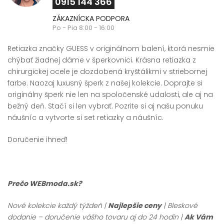
0915 144 366
ZÁKAZNÍCKA PODPORA
Po - Pia 8:00 - 16:00
Retiazka značky GUESS v originálnom balení, ktorá nesmie
chýbať žiadnej dáme v šperkovnici. Krásna retiazka z
chirurgickej ocele je dozdobená kryštálikmi v striebornej
farbe. Naozaj luxusný šperk z našej kolekcie. Doprajte si
originálny šperk nie len na spoločenské udalosti, ale aj na
bežný deň. Stačí si len vybrať. Pozrite si aj našu ponuku
náušníc a vytvorte si set retiazky a náušníc.
Doručenie ihneď!
Prečo WEBmoda.sk?
Nové kolekcie každý týždeň |
Najlepšie ceny
| Bleskové
dodanie – doručenie vášho tovaru aj do 24 hodín |
Ak Vám