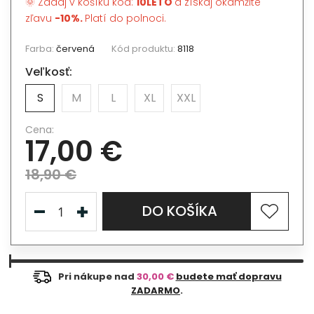
🌞 Zadaj v košíku kód:
10LETO
a získaj okamžite
zľavu
-10%.
Platí do polnoci.
Farba:
červená
Kód produktu:
8118
Veľkosť:
S
M
L
XL
XXL
Cena:
17,00 €
18,90 €
DO KOŠÍKA
Pri nákupe nad
30,00 €
budete mať dopravu
ZADARMO
.