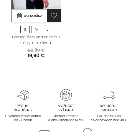
DO KOŠÍKA
S
M
L
Pánska červená košeľa s
krátkym rukávom
22,90 €
19,90 €
RÝCHLE
MOŽNOSŤ
DORUČENIE
DORUČENIE
VRÁTENIA
ZADARMO
Objednávky odosielame
Možnosť vrátenia
Cez packetu pri
do 24 hodín
alebo výmeny do 14 dní
objednávkach nad 30 €