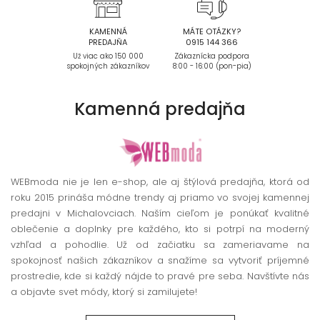
KAMENNÁ
MÁTE OTÁZKY?
PREDAJŇA
0915 144 366
Už viac ako 150 000
Zákaznícka podpora
spokojných zákazníkov
8:00 - 16:00 (pon-pia)
Kamenná
predajňa
WEBmoda nie je len e-shop, ale aj štýlová predajňa, ktorá od
roku 2015 prináša módne trendy aj priamo vo svojej kamennej
predajni v Michalovciach. Naším cieľom je ponúkať kvalitné
oblečenie a doplnky pre každého, kto si potrpí na moderný
vzhľad a pohodlie. Už od začiatku sa zameriavame na
spokojnosť našich zákazníkov a snažíme sa vytvoriť príjemné
prostredie, kde si každý nájde to pravé pre seba. Navštívte nás
a objavte svet módy, ktorý si zamilujete!