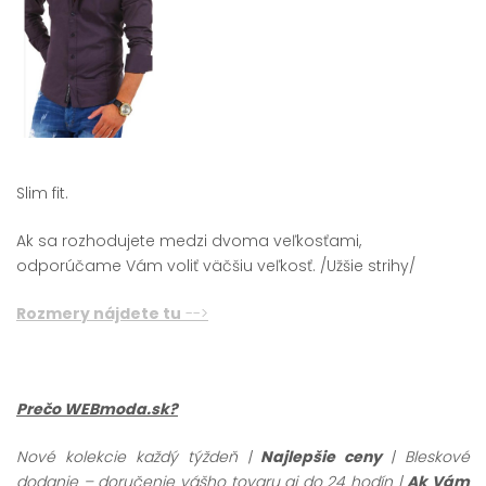
Slim fit.
Ak sa rozhodujete medzi dvoma veľkosťami,
odporúčame Vám voliť väčšiu veľkosť. /Užšie strihy/
Rozmery nájdete tu
-->
Prečo WEBmoda.sk?
Nové kolekcie každý týždeň |
Najlepšie ceny
| Bleskové
dodanie – doručenie vášho tovaru aj do 24 hodín |
Ak Vám