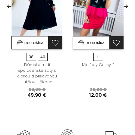
DO KOŠÍKA
DO KOŠÍKA
38
40
L
Dámske midi
Minišaty Cessy 2
spoločenské šaty s
čipkou a plisovanou
sukňou - čierne
56,90 €
25,90 €
49,90 €
12,00 €