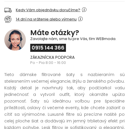
Kedy Vám objednávku doručíme?
14 dní na vrátenie alebo výmenu
Máte otázky?
Zavolajte nám, sme tu pre Vás, tím WEBmoda.
0915 144 366
ZÁKAZNÍCKA PODPORA
Po - Pia 8:00 - 16:00
Tieto dámske flitrované šaty s nazbieraním sú
stelesnením večernej elegancie, štýlu a ženského pôvabu.
Každý detail je navrhnutý tak, aby podčiarkol vašu
jedinečnosť a vytvoril outfit, ktorý okamžite upúta
pozornosť. Šaty sú ideálnou voľbou pre špeciálne
príležitosti, oslavy či večerné eventy, kde chcete zažiariť a
cítiť sa výnimočne. Luxusné flitre sú precízne našité po
celej ploche šiat a dodávajú im jemný trblietavý efekt pri
každom pohybe. Lesk flitrov je sofistikovaný a elegantný,