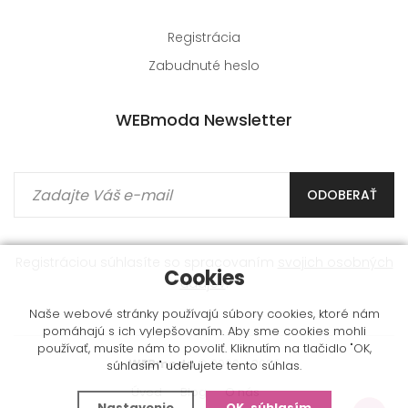
Registrácia
Zabudnuté heslo
WEBmoda Newsletter
ODOBERAŤ
Registráciou súhlasíte so spracovaním
svojich osobných
Cookies
údajov
.
Naše webové stránky používajú súbory cookies, ktoré nám
pomáhajú s ich vylepšovaním. Aby sme cookies mohli
používať, musíte nám to povoliť. Kliknutím na tlačidlo "OK,
WEBmoda
© 2009 - 2026
súhlasím" udeľujete tento súhlas.
Úvod
Blog
O nás
Nastavenie
OK, súhlasím