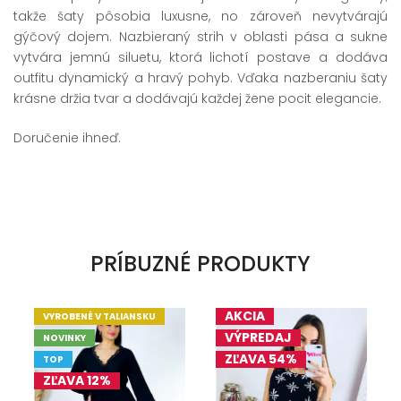
takže šaty pôsobia luxusne, no zároveň nevytvárajú
gýčový dojem. Nazbieraný strih v oblasti pása a sukne
vytvára jemnú siluetu, ktorá lichotí postave a dodáva
outfitu dynamický a hravý pohyb. Vďaka nazberaniu šaty
krásne držia tvar a dodávajú každej žene pocit elegancie.
Doručenie ihneď.
PRÍBUZNÉ PRODUKTY
AKCIA
VYROBENÉ V TALIANSKU
VÝPREDAJ
NOVINKY
ZĽAVA 54%
TOP
ZĽAVA 12%