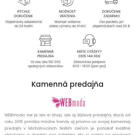
RÝCHLE
MOŽNOSŤ
DORUČENIE
DORUČENIE
VRÁTENIA
ZADARMO
Objednávky odosielame
Možnosť vrátenia
Cez packetu pri
do 24 hodín
alebo výmeny do 14 dní
objednávkach nad 30 €
KAMENNÁ
MÁTE OTÁZKY?
PREDAJŇA
0915 144 366
Už viac ako 150 000
Zákaznícka podpora
spokojných zákazníkov
8:00 - 16:00 (pon-pia)
Kamenná
predajňa
WEBmoda nie je len e-shop, ale aj štýlová predajňa, ktorá od
roku 2015 prináša módne trendy aj priamo vo svojej kamennej
predajni v Michalovciach. Naším cieľom je ponúkať kvalitné
oblečenie a doplnky pre každého, kto si potrpí na moderný