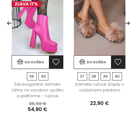
ZĽAVA 17%
DO KOŠÍKA
DO KOŠÍKA
39
40
37
38
39
40
Extravagantné dámske
Dámske ružové šľapky s
čižmy na vysokom opätku
ozdobnými pierkami
a platforme - ružové
22,90 €
65,90 €
54,90 €