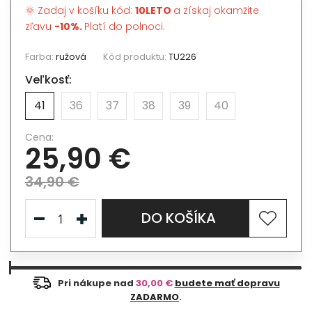
🌞 Zadaj v košíku kód:
10LETO
a získaj okamžite
zľavu
-10%.
Platí do polnoci.
Farba:
ružová
Kód produktu:
TU226
Veľkosť:
41
36
37
38
39
40
Cena:
25,90 €
34,90 €
DO KOŠÍKA
Pri nákupe nad
30,00 €
budete mať dopravu
ZADARMO
.