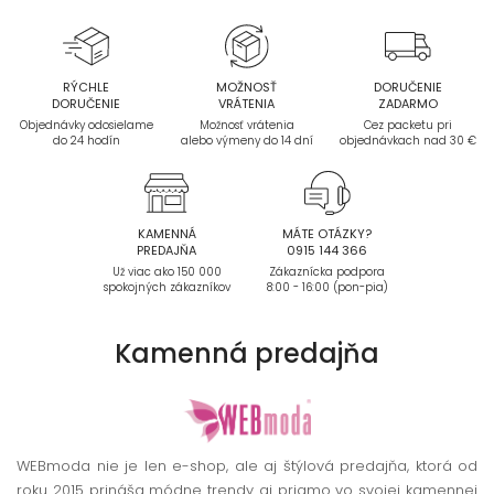
RÝCHLE
MOŽNOSŤ
DORUČENIE
DORUČENIE
VRÁTENIA
ZADARMO
Objednávky odosielame
Možnosť vrátenia
Cez packetu pri
do 24 hodín
alebo výmeny do 14 dní
objednávkach nad 30 €
KAMENNÁ
MÁTE OTÁZKY?
PREDAJŇA
0915 144 366
Už viac ako 150 000
Zákaznícka podpora
spokojných zákazníkov
8:00 - 16:00 (pon-pia)
Kamenná
predajňa
WEBmoda nie je len e-shop, ale aj štýlová predajňa, ktorá od
roku 2015 prináša módne trendy aj priamo vo svojej kamennej