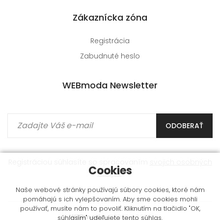
Zákaznícka zóna
Registrácia
Zabudnuté heslo
WEBmoda Newsletter
ODOBERAŤ
Registráciou súhlasíte so spracovaním
svojich osobných
Cookies
údajov
.
Naše webové stránky používajú súbory cookies, ktoré nám
pomáhajú s ich vylepšovaním. Aby sme cookies mohli
používať, musíte nám to povoliť. Kliknutím na tlačidlo "OK,
WEBmoda
© 2009 - 2026
súhlasím" udeľujete tento súhlas.