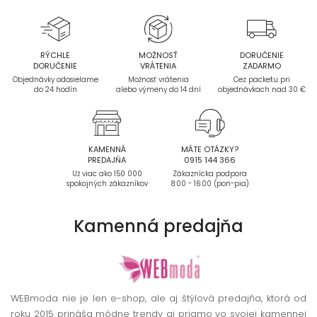
RÝCHLE
MOŽNOSŤ
DORUČENIE
DORUČENIE
VRÁTENIA
ZADARMO
Objednávky odosielame
Možnosť vrátenia
Cez packetu pri
do 24 hodín
alebo výmeny do 14 dní
objednávkach nad 30 €
KAMENNÁ
MÁTE OTÁZKY?
PREDAJŇA
0915 144 366
Už viac ako 150 000
Zákaznícka podpora
spokojných zákazníkov
8:00 - 16:00 (pon-pia)
Kamenná
predajňa
WEBmoda nie je len e-shop, ale aj štýlová predajňa, ktorá od
roku 2015 prináša módne trendy aj priamo vo svojej kamennej