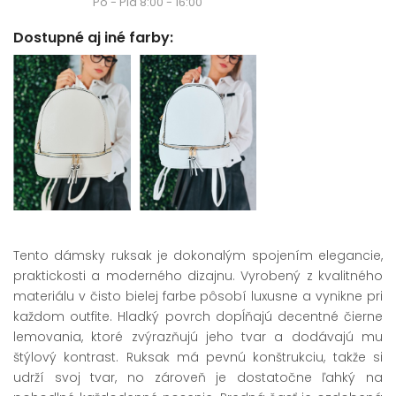
Po - Pia 8:00 - 16:00
Dostupné aj iné farby:
Tento dámsky ruksak je dokonalým spojením elegancie,
praktickosti a moderného dizajnu. Vyrobený z kvalitného
materiálu v čisto bielej farbe pôsobí luxusne a vynikne pri
každom outfite. Hladký povrch dopĺňajú decentné čierne
lemovania, ktoré zvýrazňujú jeho tvar a dodávajú mu
štýlový kontrast. Ruksak má pevnú konštrukciu, takže si
udrží svoj tvar, no zároveň je dostatočne ľahký na