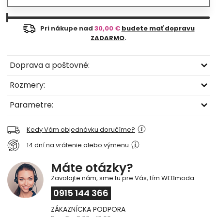
Pri nákupe nad
30,00 €
budete mať dopravu
ZADARMO
.
Doprava a poštovné:
Rozmery:
Parametre:
Kedy Vám objednávku doručíme?
14 dní na vrátenie alebo výmenu
Máte otázky?
Zavolajte nám, sme tu pre Vás, tím WEBmoda.
0915 144 366
ZÁKAZNÍCKA PODPORA