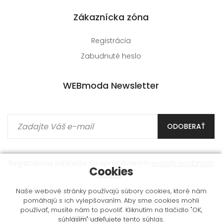
Zákaznícka zóna
Registrácia
Zabudnuté heslo
WEBmoda Newsletter
ODOBERAŤ
Registráciou súhlasíte so spracovaním
svojich osobných
Cookies
údajov
.
Naše webové stránky používajú súbory cookies, ktoré nám
pomáhajú s ich vylepšovaním. Aby sme cookies mohli
používať, musíte nám to povoliť. Kliknutím na tlačidlo "OK,
WEBmoda
© 2009 - 2026
súhlasím" udeľujete tento súhlas.