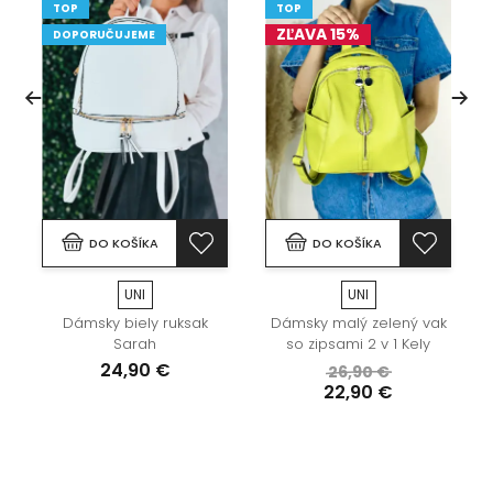
TOP
TOP
ZĽAVA 15%
DOPORUČUJEME
DO KOŠÍKA
DO KOŠÍKA
UNI
UNI
Dámsky biely ruksak
Dámsky malý zelený vak
Sarah
so zipsami 2 v 1 Kely
24,90 €
26,90 €
22,90 €