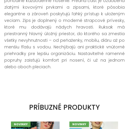
pohodlné každodenné nosenie. Predná časť je ozdobená
zlatými kovovými prvkami a zipsami, ktoré pôsobia
elegantne a zároveň poskytujú ľahký prístup k uloženým
veciam. Zips je doplnený o moderné strapcové prívesky,
ktoré mu dodávajú nádych hravosti. Ruksak má
priestranný hlavný úložný priestor, do ktorého sa zmestia
všetky nevyhnutnosti – od peňaženky, mobilu, diáru až po
menšiu fľašu s vodou. Nechýbajú ani praktické vnútorné
priehradky pre lepšiu organizáciu. Nastaviteľné ramenné
popruhy zaisťujú komfort pri nosení, či už na jednom
alebo oboch pleciach.
PRÍBUZNÉ PRODUKTY
NOVINKY
NOVINKY