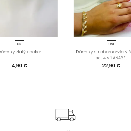
UNI
UNI
Dámsky zlatý choker
Dámsky strieborno-zlatý 
set 4 v 1 ANABEL
4,90 €
22,90 €