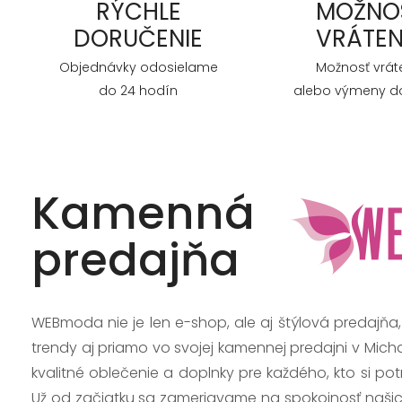
RÝCHLE
MOŽNO
DORUČENIE
VRÁTEN
Objednávky odosielame
Možnosť vrát
do 24 hodín
alebo výmeny do
Kamenná
predajňa
WEBmoda nie je len e-shop, ale aj štýlová predajňa
trendy aj priamo vo svojej kamennej predajni v Mich
kvalitné oblečenie a doplnky pre každého, kto si po
Už od začiatku sa zameriavame na spokojnosť našic