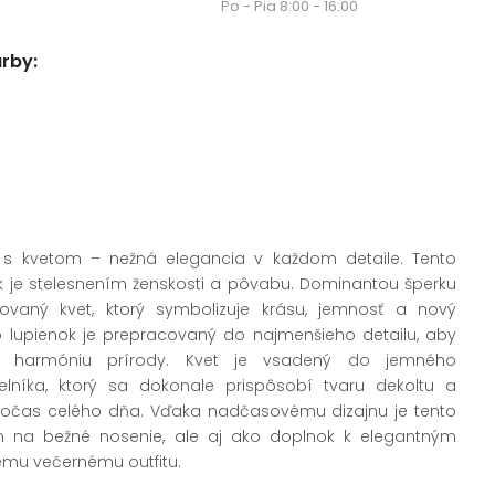
Po - Pia 8:00 - 16:00
arby:
 s kvetom – nežná elegancia v každom detaile. Tento
k je stelesnením ženskosti a pôvabu. Dominantou šperku
ovaný kvet, ktorý symbolizuje krásu, jemnosť a nový
o lupienok je prepracovaný do najmenšieho detailu, aby
enú harmóniu prírody. Kvet je vsadený do jemného
elníka, ktorý sa dokonale prispôsobí tvaru dekoltu a
očas celého dňa. Vďaka nadčasovému dizajnu je tento
en na bežné nosenie, ale aj ako doplnok k elegantným
ému večernému outfitu.