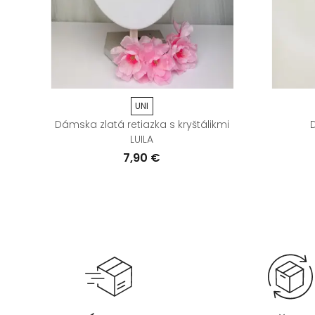
UNI
Dámska zlatá retiazka s kryštálikmi
LUILA
7,90 €