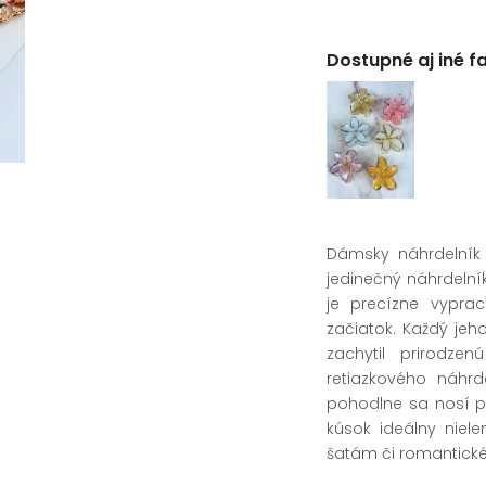
Dostupné aj iné f
Dámsky náhrdelník
jedinečný náhrdelní
je precízne vyprac
začiatok. Každý jeh
zachytil prirodz
retiazkového náhrd
pohodlne sa nosí p
kúsok ideálny niel
šatám či romantick