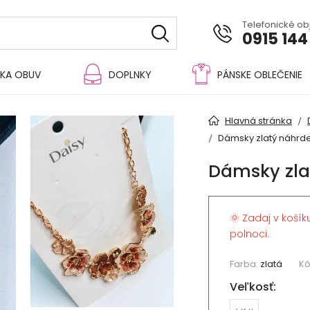
Telefonické o
0915 144
KA OBUV
DOPLNKY
PÁNSKE OBLEČENIE
Hlavná stránka
Dámsky zlatý náhrde
Dámsky zla
🌞 Zadaj v košík
polnoci.
Farba:
zlatá
Kó
Veľkosť: