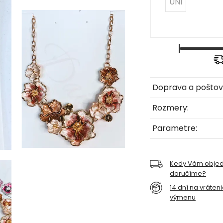
UNI
Doprava a poštov
Rozmery:
Parametre:
Kedy Vám obje
doručíme?
14 dní na vráten
výmenu