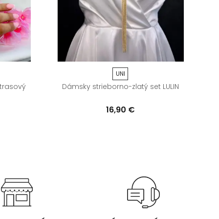
UNI
štrasový
Dámsky strieborno-zlatý set LULIN
D
16,90 €