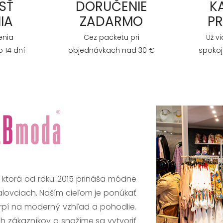
SŤ
DORUČENIE
K
IA
ZADARMO
P
enia
Cez packetu pri
Už v
 14 dní
objednávkach nad 30 €
spokoj
, ktorá od roku 2015 prináša módne
alovciach. Naším cieľom je ponúkať
trpí na moderný vzhľad a pohodlie.
h zákazníkov a snažíme sa vytvoriť