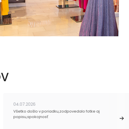
OV
04.07.2026
Všetko došlo v poriadku,zodpovedalo fotke aj
popisu,spokojnosť