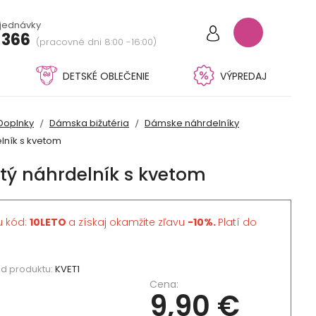
bjednávky
 366
(pracovné dni 8:00 -16:00)
DETSKÉ OBLEČENIE
VÝPREDAJ
Doplnky
Dámska bižutéria
Dámske náhrdelníky
lník s kvetom
tý náhrdelník s kvetom
u kód:
10LETO
a získaj okamžite zľavu
-10%.
Platí do
d produktu:
KVET1
Cena:
9,90 €