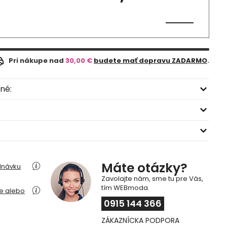
Pri nákupe nad
30,00 €
budete mať dopravu ZADARMO
.
né:
Máte otázky?
dnávku
Zavolajte nám, sme tu pre Vás,
tím WEBmoda.
ie alebo
0915 144 366
ZÁKAZNÍCKA PODPORA