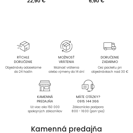
22,90 €
6,90 €
RÝCHLE
MOŽNOSŤ
DORUČENIE
DORUČENIE
VRÁTENIA
ZADARMO
Objednávky odosielame
Možnosť vrátenia
Cez packetu pri
do 24 hodín
alebo výmeny do 14 dní
objednávkach nad 30 €
KAMENNÁ
MÁTE OTÁZKY?
PREDAJŇA
0915 144 366
Už viac ako 150 000
Zákaznícka podpora
spokojných zákazníkov
8:00 - 16:00 (pon-pia)
Kamenná
predajňa