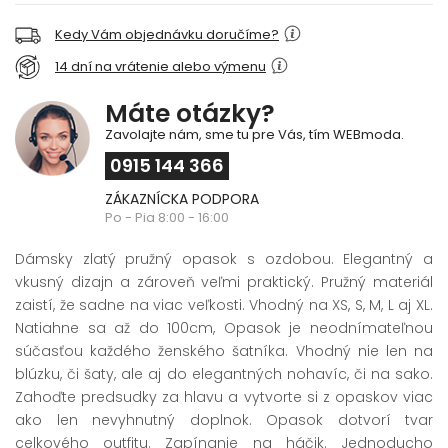
Kedy Vám objednávku doručíme?
14 dní na vrátenie alebo výmenu
Máte otázky?
Zavolajte nám, sme tu pre Vás, tím WEBmoda.
0915 144 366
ZÁKAZNÍCKA PODPORA
Po - Pia 8:00 - 16:00
Dámsky zlatý pružný opasok s ozdobou. Elegantný a
vkusný dizajn a zároveň veľmi praktický. Pružný materiál
zaistí, že sadne na viac veľkosti. Vhodný na XS, S, M, L aj XL.
Natiahne sa až do 100cm, Opasok je neodnímateľnou
súčasťou každého ženského šatníka. Vhodný nie len na
blúzku, či šaty, ale aj do elegantných nohavíc, či na sako.
Zahoďte predsudky za hlavu a vytvorte si z opaskov viac
ako len nevyhnutný doplnok.
Opasok dotvorí tvar
celkového outfitu. Zapínanie na háčik. Jednoducho