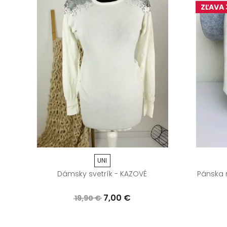
ZĽAVA
UNI
VÉ
Dámsky svetrík - KAZOVÉ
Pánska 
7,00 €
19,90 €