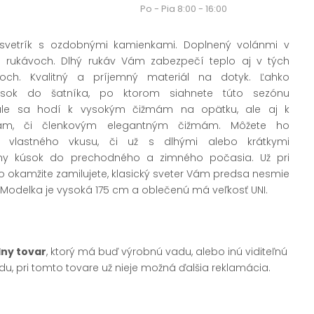
Po - Pia 8:00 - 16:00
 svetrík s ozdobnými kamienkami. Doplnený volánmi v
 rukávoch. Dlhý rukáv Vám zabezpečí teplo aj v tých
ňoch. Kvalitný a príjemný materiál na dotyk. Ľahko
úsok do šatníka, po ktorom siahnete túto sezónu
ale sa hodí k vysokým čižmám na opätku, ale aj k
m, či členkovým elegantným čižmám. Môžete ho
 vlastného vkusu, či už s dlhými alebo krátkymi
ny kúsok do prechodného a zimného počasia. Už pri
o okamžite zamilujete, klasický sveter Vám predsa nesmie
 Modelka je vysoká 175 cm a oblečenú má veľkosť UNI.
dny tovar
, ktorý má buď výrobnú vadu, alebo inú viditeľnú
u, pri tomto tovare už nieje možná ďalšia reklamácia.