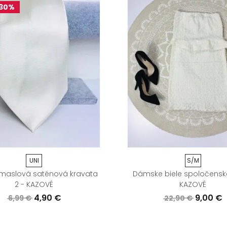
 30%
UNI
S/M
maslová saténová kravata
Dámske biele spoločenské
2 - KAZOVÉ
KAZOVÉ
4,90 €
9,00 €
6,99 €
22,90 €