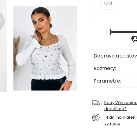
UNI
Doprava a poštov
Rozmery:
Parametre:
Kedy Vám obje
doručíme?
14 dní na vráten
výmenu