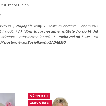
asti menšiu dierku.
?
 týždeň |
Najlepšie ceny
| Bleskové dodanie – doručenie
24 hodín |
Ak Vám tovar nesadne, môžete ho do 14 dní
ar skladom - odosielame ihneď!
|
Poštovné od 1 EUR -
pri
UR
poštovné cez Zásielkovňu ZADARMO
VÝPREDAJ
ZĽAVA 50%