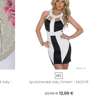
M/L
 šaty -
Spoločenské šaty Ornam - KAZOVÉ
12,00 €
23,90 €