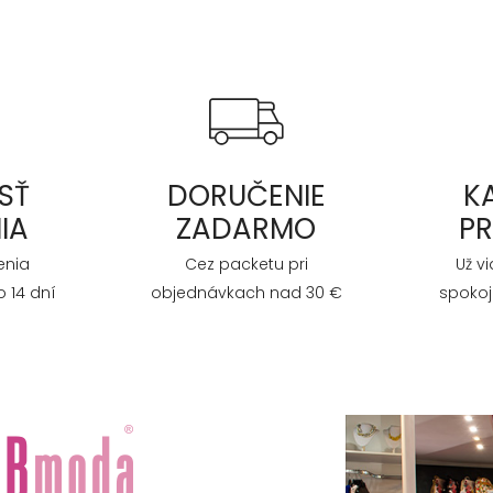
SŤ
DORUČENIE
K
IA
ZADARMO
P
enia
Cez packetu pri
Už v
 14 dní
objednávkach nad 30 €
spokoj