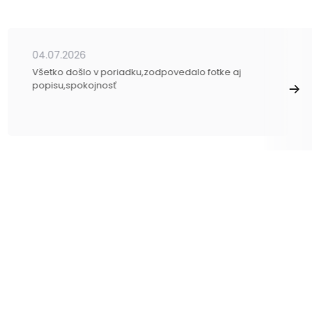
04.07.2026
Všetko došlo v poriadku,zodpovedalo fotke aj
popisu,spokojnosť