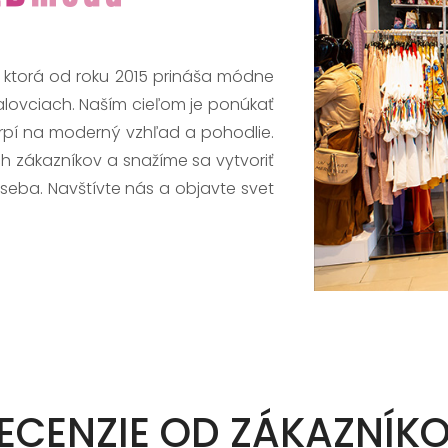
, ktorá od roku 2015 prináša módne
alovciach. Naším cieľom je ponúkať
trpí na moderný vzhľad a pohodlie.
h zákazníkov a snažíme sa vytvoriť
 seba. Navštívte nás a objavte svet
ECENZIE OD ZÁKAZNÍK