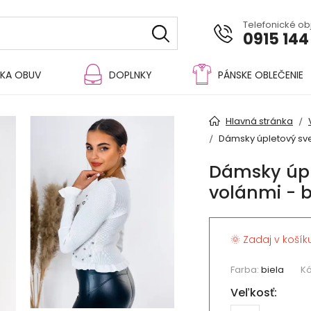
Telefonické o
0915 144
KA OBUV
DOPLNKY
PÁNSKE OBLEČENIE
Hlavná stránka
Dámsky úpletový sve
Dámsky úpl
volánmi - b
🌞 Zadaj v košík
Farba:
biela
Kó
Veľkosť: