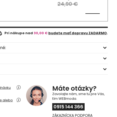
24,90 €
Pri nákupe nad
30,00 €
budete mať dopravu ZADARMO
.
né:
Máte otázky?
dnávku
Zavolajte nám, sme tu pre Vás,
tím WEBmoda.
ie alebo
0915 144 366
ZÁKAZNÍCKA PODPORA