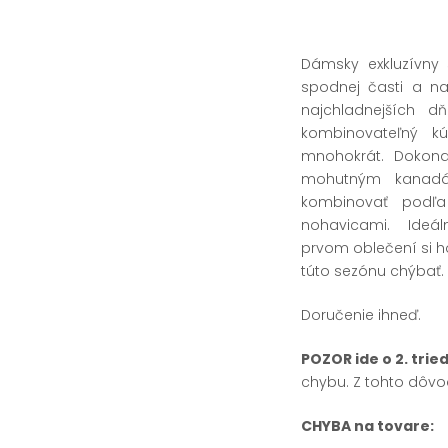
Dámsky exkluzívny
spodnej časti a na
najchladnejších d
kombinovateľný k
mnohokrát. Dokon
mohutným kanadá
kombinovať podľa
nohavicami. Ideál
prvom oblečení si h
túto sezónu chýbať.
Doručenie ihneď.
POZOR ide o 2. trie
chybu. Z tohto dôvod
CHYBA na tovare: