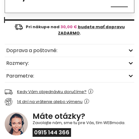
Pri nákupe nad
30,00 €
budete mať dopravu
ZADARMO
.
Doprava a poštovné:
Rozmery:
Parametre:
Kedy Vám objednávku doručíme?
14 dní na vrátenie alebo výmenu
Máte otázky?
Zavolajte nám, sme tu pre Vás, tím WEBmoda.
0915 144 366