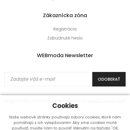
Zákaznícka zóna
Registrácia
Zabudnuté heslo
WEBmoda Newsletter
ODOBERAŤ
Registráciou súhlasíte so spracovaním
svojich osobných
Cookies
údajov
.
Naše webové stránky používajú súbory cookies, ktoré nám
pomáhajú s ich vylepšovaním. Aby sme cookies mohli
používať, musíte nám to povoliť. Kliknutím na tlačidlo "OK,