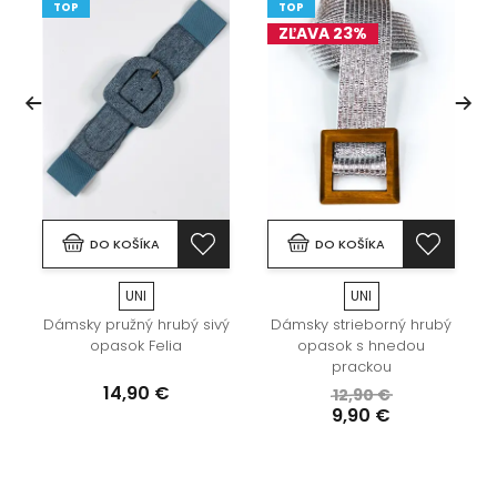
TOP
TOP
ZĽAVA 23%
DO KOŠÍKA
DO KOŠÍKA
UNI
UNI
ý
Dámsky pružný hrubý sivý
Dámsky strieborný hrubý
opasok Felia
opasok s hnedou
prackou
14,90 €
12,90 €
9,90 €