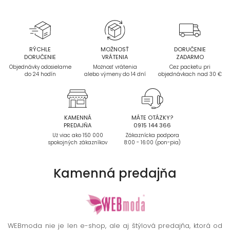
RÝCHLE
MOŽNOSŤ
DORUČENIE
DORUČENIE
VRÁTENIA
ZADARMO
Objednávky odosielame
Možnosť vrátenia
Cez packetu pri
do 24 hodín
alebo výmeny do 14 dní
objednávkach nad 30 €
KAMENNÁ
MÁTE OTÁZKY?
PREDAJŇA
0915 144 366
Už viac ako 150 000
Zákaznícka podpora
spokojných zákazníkov
8:00 - 16:00 (pon-pia)
Kamenná
predajňa
WEBmoda nie je len e-shop, ale aj štýlová predajňa, ktorá od