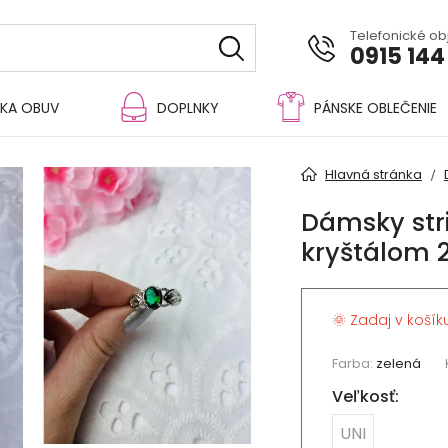
Telefonické o
0915 144
KA OBUV
DOPLNKY
PÁNSKE OBLEČENIE
Hlavná stránka
Dámsky str
kryštálom 
🌞 Zadaj v košík
Farba:
zelená
Veľkosť:
UNI