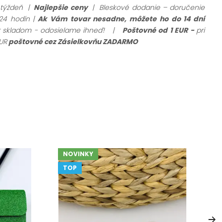
 týždeň |
Najlepšie ceny
| Bleskové dodanie – doručenie
24 hodín |
Ak Vám tovar nesadne, môžete ho do 14 dní
ar skladom - odosielame ihneď!
|
Poštovné od 1 EUR -
pri
UR
poštovné cez Zásielkovňu ZADARMO
NOVINKY
TOP