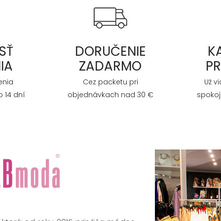
SŤ
DORUČENIE
K
IA
ZADARMO
P
enia
Cez packetu pri
Už v
 14 dní
objednávkach nad 30 €
spokoj