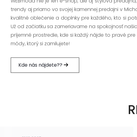
WEBmoda nie je len e-shop, ale aj štýlová predajňa
trendy aj priamo vo svojej kamennej predajni v Mich
kvalitné oblečenie a doplnky pre každého, kto si po
Už od začiatku sa zameriavame na spokojnosť našic
príjemné prostredie, kde si každý nájde to pravé pre
módy, ktorý si zamilujete!
Kde nás nájdete??
R