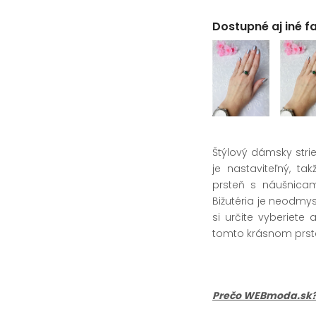
Dostupné aj iné f
Štýlový dámsky stri
je nastaviteľný, t
prsteň s náušnicam
Bižutéria je neodmys
si určite vyberiete
tomto krásnom prsten
Prečo WEBmoda.sk