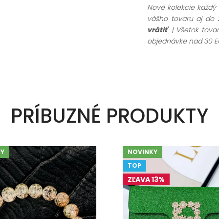
Nové kolekcie každý
vášho tovaru aj do 
vrátiť
| Všetok tov
objednávke nad 30 E
PRÍBUZNÉ PRODUKTY
Y
NOVINKY
TOP
ZĽAVA 13%