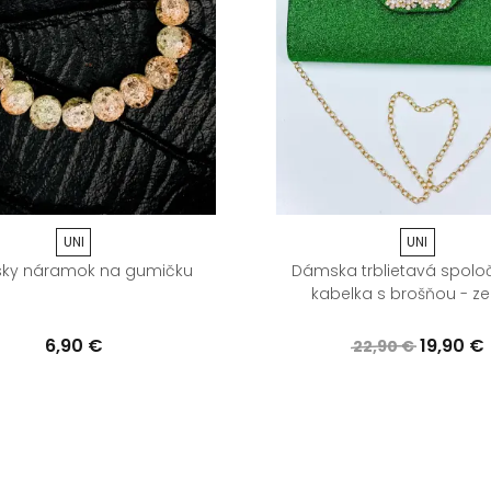
UNI
UNI
ky náramok na gumičku
Dámska trblietavá spolo
kabelka s brošňou - ze
6,90 €
19,90 €
22,90 €