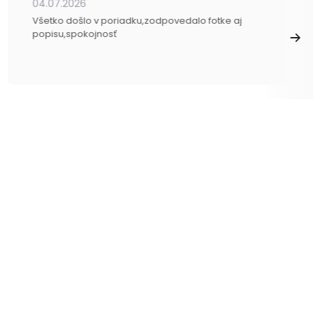
04.07.2026
Všetko došlo v poriadku,zodpovedalo fotke aj
popisu,spokojnosť