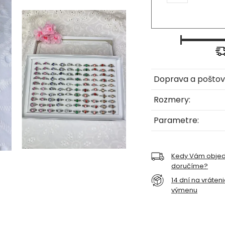
Doprava a poštov
Rozmery:
Parametre:
Kedy Vám obje
doručíme?
14 dní na vráten
výmenu