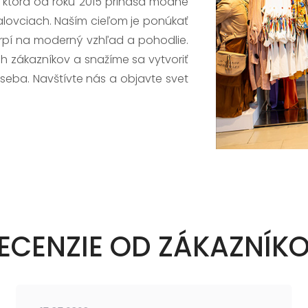
, ktorá od roku 2015 prináša módne
alovciach. Naším cieľom je ponúkať
trpí na moderný vzhľad a pohodlie.
h zákazníkov a snažíme sa vytvoriť
 seba. Navštívte nás a objavte svet
ECENZIE OD ZÁKAZNÍK