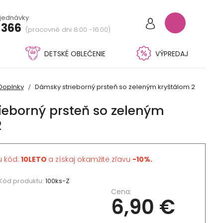
bjednávky
 366
(pracovné dni 8:00 -16:00)
DETSKÉ OBLEČENIE
VÝPREDAJ
Doplnky
Dámsky strieborný prsteň so zeleným kryštálom 2
ieborný prsteň so zeleným
2
u kód:
10LETO
a získaj okamžite zľavu
-10%.
Kód produktu:
100ks-Z
Cena:
6,90 €