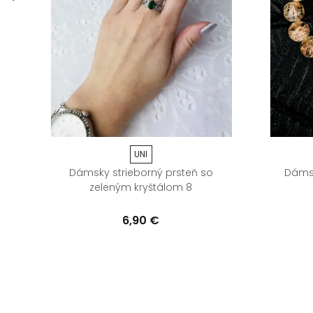
UNI
 s
Dámsky strieborný prsteň so
Dáms
zeleným kryštálom 8
6,90 €