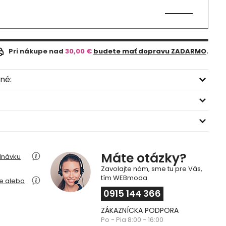
Pri nákupe nad
30,00 €
budete mať dopravu ZADARMO
.
né:
Máte otázky?
dnávku
Zavolajte nám, sme tu pre Vás,
tím WEBmoda.
ie alebo
0915 144 366
ZÁKAZNÍCKA PODPORA
Po - Pia 8:00 - 16:00