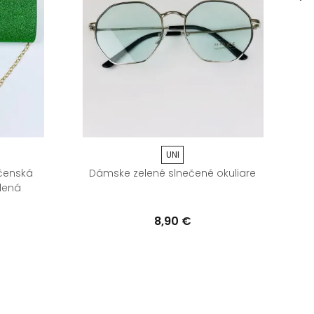
UNI
čenská
Dámske zelené slnečené okuliare
U
lená
8,90 €