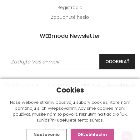
Registrácia
Zabudnuté heslo
WEBmoda Newsletter
ODOBERAŤ
Registráciou súhlasíte so spracovaním
svojich osobných
Cookies
údajov
.
Naše webové stránky používajú súbory cookies, ktoré nám
pomáhajú s ich vylepšovaním. Aby sme cookies mohli
používať, musíte nám to povoliť. Kliknutím na tlačidlo "OK,
WEBmoda
© 2009 - 2026
súhlasím" udeľujete tento súhlas.
Úvod
Blog
O nás
Nastavenie
OK, súhlasím