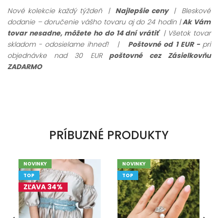
Nové kolekcie každý týždeň |
Najlepšie ceny
| Bleskové
dodanie – doručenie vášho tovaru aj do 24 hodín |
Ak Vám
tovar nesadne, môžete ho do 14 dní vrátiť
| Všetok tovar
skladom - odosielame ihneď!
|
Poštovné od 1 EUR -
pri
objednávke nad 30 EUR
poštovné cez Zásielkovňu
ZADARMO
PRÍBUZNÉ PRODUKTY
NOVINKY
NOVINKY
TOP
TOP
ZĽAVA 34%