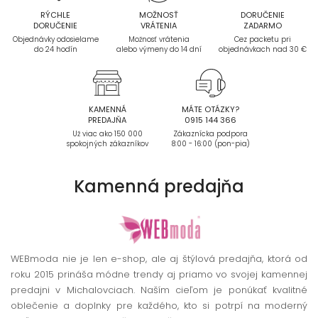
RÝCHLE
MOŽNOSŤ
DORUČENIE
DORUČENIE
VRÁTENIA
ZADARMO
Objednávky odosielame
Možnosť vrátenia
Cez packetu pri
do 24 hodín
alebo výmeny do 14 dní
objednávkach nad 30 €
KAMENNÁ
MÁTE OTÁZKY?
PREDAJŇA
0915 144 366
Už viac ako 150 000
Zákaznícka podpora
spokojných zákazníkov
8:00 - 16:00 (pon-pia)
Kamenná
predajňa
WEBmoda nie je len e-shop, ale aj štýlová predajňa, ktorá od
roku 2015 prináša módne trendy aj priamo vo svojej kamennej
predajni v Michalovciach. Naším cieľom je ponúkať kvalitné
oblečenie a doplnky pre každého, kto si potrpí na moderný