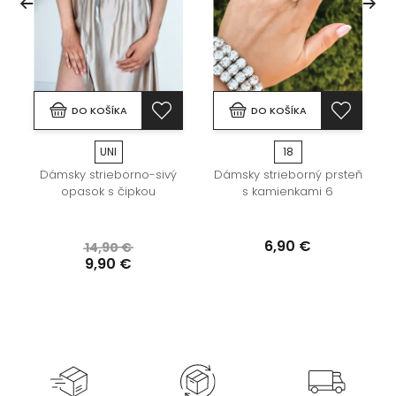
DO KOŠÍKA
DO KOŠÍKA
UNI
18
ň
Dámsky strieborno-sivý
Dámsky strieborný prsteň
opasok s čipkou
s kamienkami 6
6,90 €
14,90 €
9,90 €