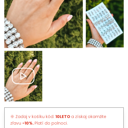
🌞 Zadaj v košíku kód:
10LETO
a získaj okamžite
zľavu
-10%.
Platí do polnoci.