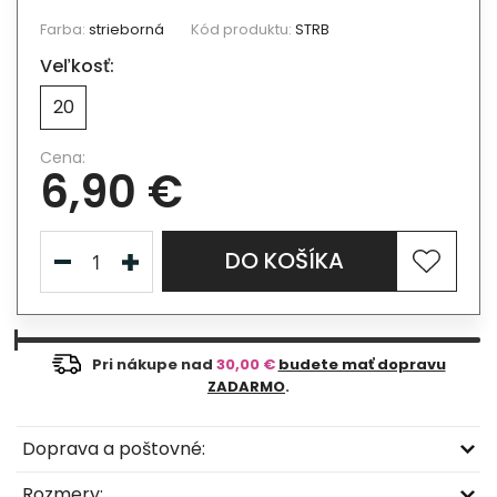
Farba:
strieborná
Kód produktu:
STRB
Veľkosť:
20
Cena:
6,90 €
DO KOŠÍKA
Pri nákupe nad
30,00 €
budete mať dopravu
ZADARMO
.
Doprava a poštovné:
Rozmery: