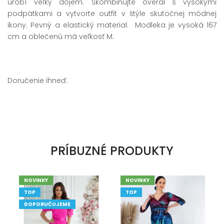
urobí veľký dojem. Skombinujte overal s vysokými
podpätkami a vytvorte outfit v štýle skutočnej módnej
ikony. Pevný a elastický material. Modleka je vysoká 167
cm a oblečenú má veľkosť M.
Doručenie ihneď.
PRÍBUZNÉ PRODUKTY
NOVINKY
NOVINKY
TOP
TOP
DOPORUČUJEME