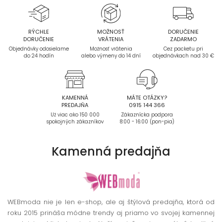
RÝCHLE
MOŽNOSŤ
DORUČENIE
DORUČENIE
VRÁTENIA
ZADARMO
Objednávky odosielame
Možnosť vrátenia
Cez packetu pri
do 24 hodín
alebo výmeny do 14 dní
objednávkach nad 30 €
KAMENNÁ
MÁTE OTÁZKY?
PREDAJŇA
0915 144 366
Už viac ako 150 000
Zákaznícka podpora
spokojných zákazníkov
8:00 - 16:00 (pon-pia)
Kamenná
predajňa
WEBmoda nie je len e-shop, ale aj štýlová predajňa, ktorá od
roku 2015 prináša módne trendy aj priamo vo svojej kamennej