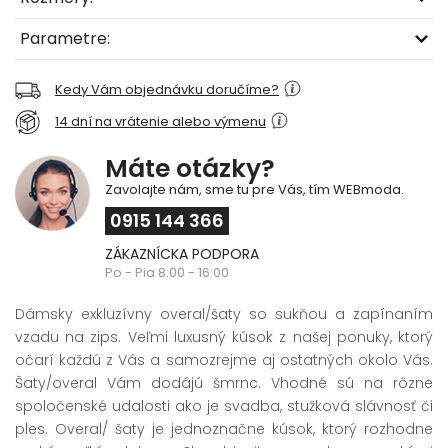
Parametre:
Kedy Vám objednávku doručíme?
14 dní na vrátenie alebo výmenu
Máte otázky?
Zavolajte nám, sme tu pre Vás, tím WEBmoda.
0915 144 366
ZÁKAZNÍCKA PODPORA
Po - Pia 8:00 - 16:00
Dámsky exkluzívny overal/šaty so sukňou a zapínaním
vzadu na zips. Veľmi luxusný kúsok z našej ponuky, ktorý
očarí každú z Vás a samozrejme aj ostatných okolo Vás.
Šaty/overal Vám dodájú šmrnc. Vhodné sú na rôzne
spoločenské udalosti ako je svadba, stužková slávnosť či
ples. Overal/ šaty je jednoznačne kúsok, ktorý rozhodne