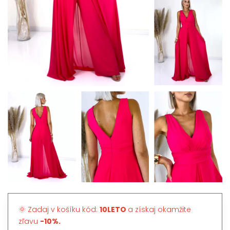
🌞 Zadaj v košíku kód:
10LETO
a získaj okamžite
zľavu
-10%.