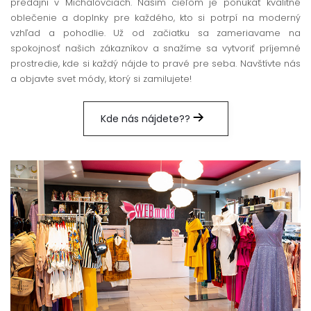
predajni v Michalovciach. Naším cieľom je ponúkať kvalitné
oblečenie a doplnky pre každého, kto si potrpí na moderný
vzhľad a pohodlie. Už od začiatku sa zameriavame na
spokojnosť našich zákazníkov a snažíme sa vytvoriť príjemné
prostredie, kde si každý nájde to pravé pre seba. Navštívte nás
a objavte svet módy, ktorý si zamilujete!
Kde nás nájdete??