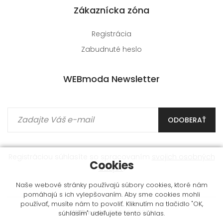
Zákaznícka zóna
Registrácia
Zabudnuté heslo
WEBmoda Newsletter
ODOBERAŤ
Registráciou súhlasíte so spracovaním
svojich osobných
Cookies
údajov
.
Naše webové stránky používajú súbory cookies, ktoré nám
pomáhajú s ich vylepšovaním. Aby sme cookies mohli
používať, musíte nám to povoliť. Kliknutím na tlačidlo "OK,
WEBmoda
© 2009 - 2026
súhlasím" udeľujete tento súhlas.