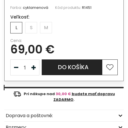
Farba:
cyklamenová
Kód produktu:
R1451
Veľkosť:
L
S
M
Cena:
69,00 €
DO KOŠÍKA
Pri nákupe nad
30,00 €
budete mať dopravu
ZADARMO
.
Doprava a poštovné:
Rozmery: