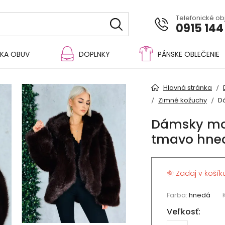
Telefonické o
0915 144
KA OBUV
DOPLNKY
PÁNSKE OBLEČENIE
Hlavná stránka
Zimné kožuchy
D
Dámsky mo
tmavo hne
🌞 Zadaj v košík
Farba:
hnedá
Veľkosť: