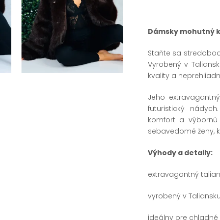
Dámsky mohutný ko
Staňte sa stredob
Vyrobený v Taliansk
kvality a neprehliadn
Jeho extravagantn
futuristický nádyc
komfort a výbornú
sebavedomé ženy, kto
Výhody a detaily:
extravagantný talia
vyrobený v Taliansku 
ideálny pre chladné d