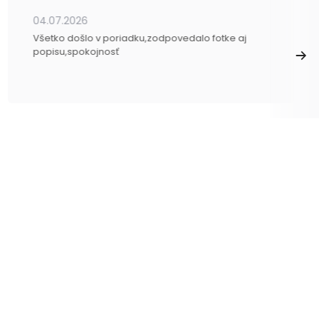
04.07.2026
Všetko došlo v poriadku,zodpovedalo fotke aj
popisu,spokojnosť