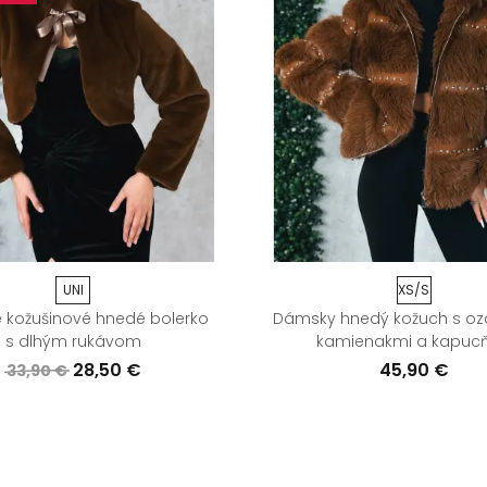
UNI
XS/S
kožušinové hnedé bolerko
Dámsky hnedý kožuch s o
s dlhým rukávom
kamienakmi a kapuc
28,50 €
45,90 €
33,90 €