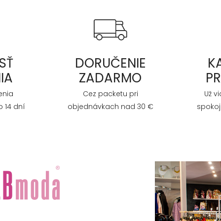
SŤ
DORUČENIE
K
IA
ZADARMO
P
enia
Cez packetu pri
Už v
 14 dní
objednávkach nad 30 €
spokoj