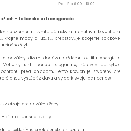
Po - Pia 8:00 - 16:00
žuch – talianska extravagancia
odom pozornosti s týmto dámskym mohutným kožuchom.
u, krajine módy a luxusu, predstavuje spojenie špičkovej
uteľného štýlu.
ý a odvážny dizajn dodáva každému outfitu energiu a
h. Mohutný strih pôsobí elegantne, zároveň poskytuje
 ochranu pred chladom. Tento kožuch je stvorený pre
ré chcú vystúpiť z davu a vyjadriť svoju jedinečnosť.
nsky dizajn pre odvážne ženy
– záruka luxusnej kvality
ni aj exkluzívne spoločenské príležitosti