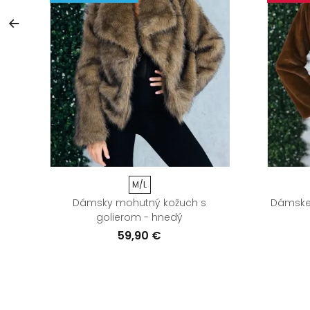
M/L
Dámsky mohutný kožuch s
Dámske 
golierom - hnedý
59,90 €