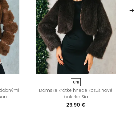
UNI
zdobnými
Dámske krátke hnedé kožušinové
ňou
bolerko Sia
29,90 €