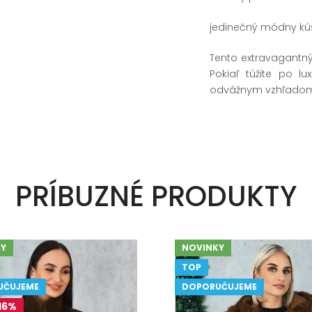
jedinečný módny kús
Tento extravagantný
Pokiaľ túžite po l
odvážnym vzhľadom, 
PRÍBUZNÉ PRODUKTY
Y
NOVINKY
TOP
UČUJEME
DOPORUČUJEME
16%