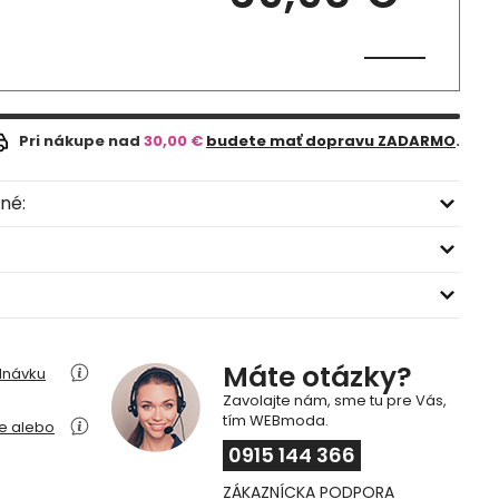
Pri nákupe nad
30,00 €
budete mať dopravu ZADARMO
.
né:
Máte otázky?
dnávku
Zavolajte nám, sme tu pre Vás,
tím WEBmoda.
ie alebo
0915 144 366
ZÁKAZNÍCKA PODPORA