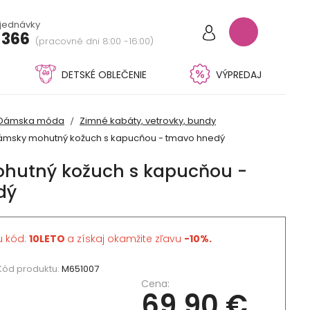
bjednávky
 366
(pracovné dni 8:00 -16:00)
DETSKÉ OBLEČENIE
VÝPREDAJ
Dámska móda
Zimné kabáty, vetrovky, bundy
ámsky mohutný kožuch s kapucňou - tmavo hnedý
hutný kožuch s kapucňou -
dý
u kód:
10LETO
a získaj okamžite zľavu
-10%.
Kód produktu:
M651007
Cena:
69,90 €