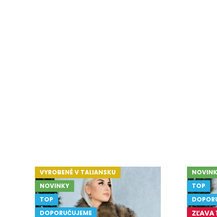
VYROBENÉ V TALIANSKU
NOVINK
NOVINKY
TOP
TOP
DOPOR
ZĽAVA 
DOPORUČUJEME