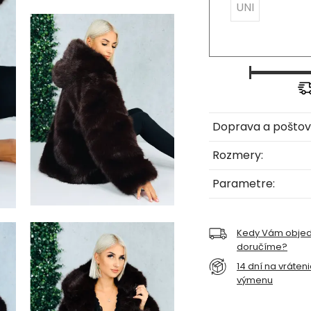
UNI
Doprava a poštov
Rozmery:
Parametre:
Kedy Vám obje
doručíme?
14 dní na vráten
výmenu