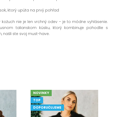
ok, ktorý upúta na prvý pohľad
 kožuch nie je len vrchný odev – je to módne vyhlásenie.
uxusnom talianskom kúsku, ktorý kombinuje pohodlie s
našli ste svoj must-have.
NOVINKY
TOP
DOPORUČUJEME