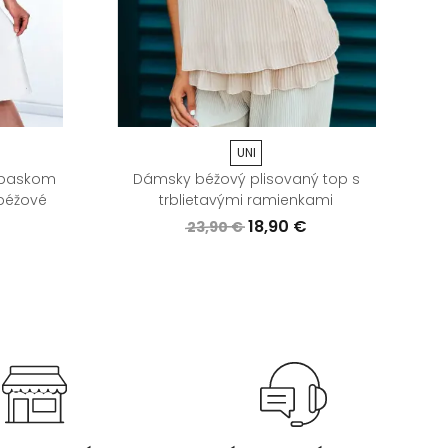
UNI
opaskom
Dámsky béžový plisovaný top s
D
béžové
trblietavými ramienkami
18,90 €
23,90 €