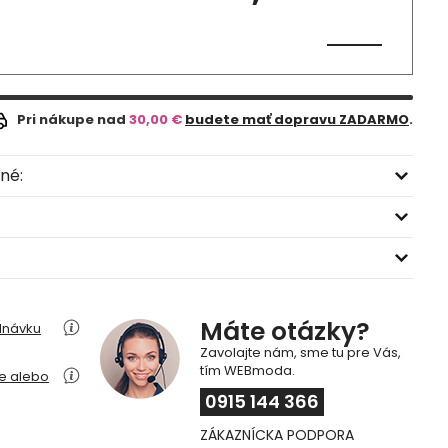
Pri nákupe nad
30,00 €
budete mať dopravu ZADARMO
.
né:
Máte otázky?
dnávku
Zavolajte nám, sme tu pre Vás,
tím WEBmoda.
ie alebo
0915 144 366
ZÁKAZNÍCKA PODPORA