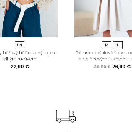
UNI
M
L
 béžový háčkovaný top s
Dámske košeľové šaty s 
dlhým rukávom
a balónovými rukávmi - 
22,90 €
26,90 €
30,90 €