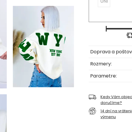
UNI
Doprava a poštov
Rozmery:
Parametre:
Kedy Vám obje
doručíme?
14 dní na vráten
výmenu