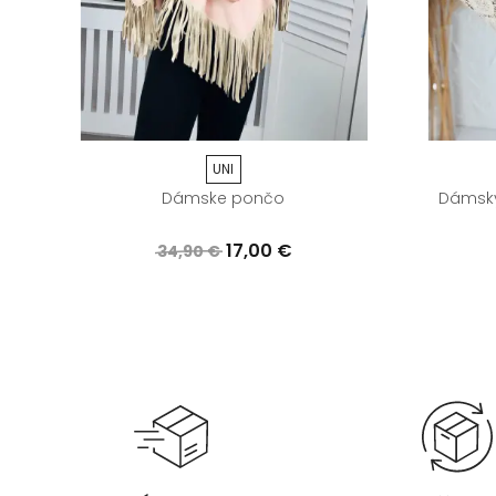
UNI
Dámske pončo
Dámsky
17,00 €
34,90 €