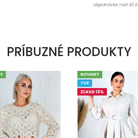
objednávke nad 30 E
PRÍBUZNÉ PRODUKTY
Y
NOVINKY
TOP
ZĽAVA 13%