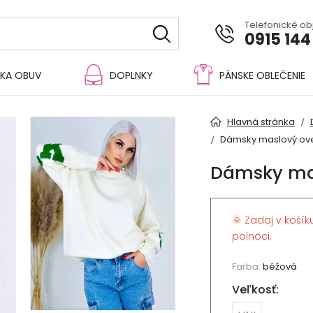
Telefonické o
0915 144
KA OBUV
DOPLNKY
PÁNSKE OBLEČENIE
Hlavná stránka
Dámsky maslový ove
Dámsky mas
🌞 Zadaj v košík
polnoci.
Farba:
béžová
Veľkosť: