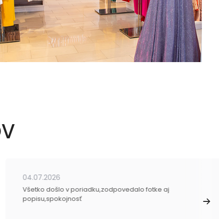
OV
04.07.2026
Všetko došlo v poriadku,zodpovedalo fotke aj
popisu,spokojnosť