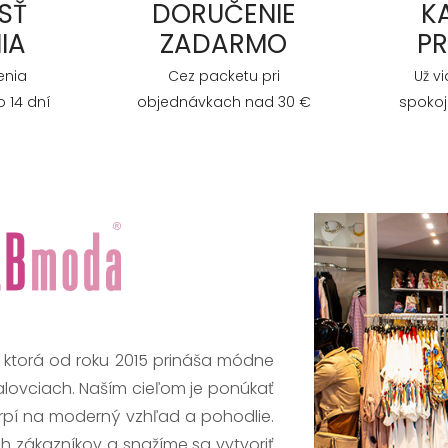
SŤ
DORUČENIE
K
IA
ZADARMO
P
enia
Cez packetu pri
Už v
 14 dní
objednávkach nad 30 €
spokoj
, ktorá od roku 2015 prináša módne
alovciach. Naším cieľom je ponúkať
trpí na moderný vzhľad a pohodlie.
h zákazníkov a snažíme sa vytvoriť