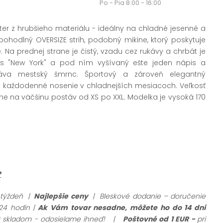
Po - Pia 8:00 - 16:00
ter z hrubšieho materiálu - ideálny na chladné jesenné a
ohodlný OVERSIZE strih, podobný mikine, ktorý poskytuje
 Na prednej strane je čistý, vzadu cez rukávy a chrbát je
is "New York" a pod ním vyšívaný ešte jeden nápis a
áva mestský šmrnc. Športový a zároveň elegantný
pre každodenné nosenie v chladnejších mesiacoch. Veľkosť
dne na väčšinu postáv od XS po XXL. Modelka je vysoká 170
?
 týždeň |
Najlepšie ceny
| Bleskové dodanie – doručenie
24 hodín |
Ak Vám tovar nesadne, môžete ho do 14 dní
ar skladom - odosielame ihneď!
|
Poštovné od 1 EUR -
pri