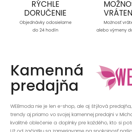
RÝCHLE
MOŽNO
DORUČENIE
VRÁTEN
Objednávky odosielame
Možnosť vrát
do 24 hodín
alebo výmeny do
Kamenná
predajňa
WEBmoda nie je len e-shop, ale aj štýlová predajňa
trendy aj priamo vo svojej kamennej predajni v Mich
kvalitné oblečenie a doplnky pre každého, kto si po
Už od začiatku sa zameriavame na spokojnosť našic