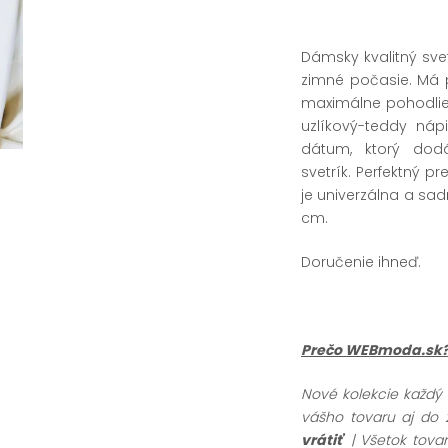
Dámsky kvalitný sve
zimné počasie. Má p
maximálne pohodlie.
uzlíkový-teddy náp
dátum, ktorý dod
svetrík. Perfektný 
je univerzálna a sa
cm.
Doručenie ihneď.
Prečo WEBmoda.sk
Nové kolekcie každý
vášho tovaru aj do 
vrátiť
| Všetok tov