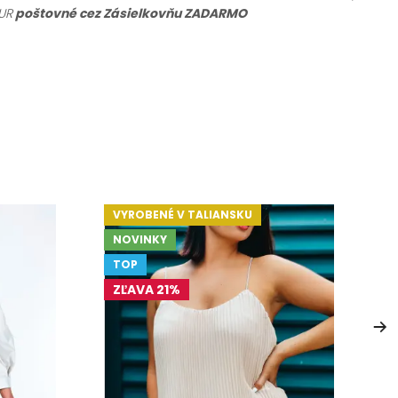
UR
poštovné cez Zásielkovňu ZADARMO
VYROBENÉ V TALIANSKU
V
NOVINKY
TOP
ZĽAVA 21%