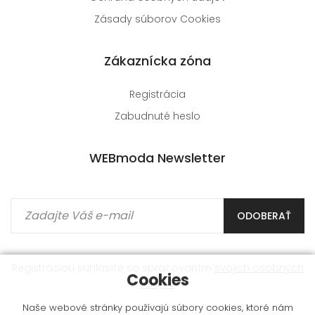
Zásady súborov Cookies
Zákaznícka zóna
Registrácia
Zabudnuté heslo
WEBmoda Newsletter
ODOBERAŤ
Registráciou súhlasíte so spracovaním
svojich osobných
Cookies
údajov
.
Naše webové stránky používajú súbory cookies, ktoré nám