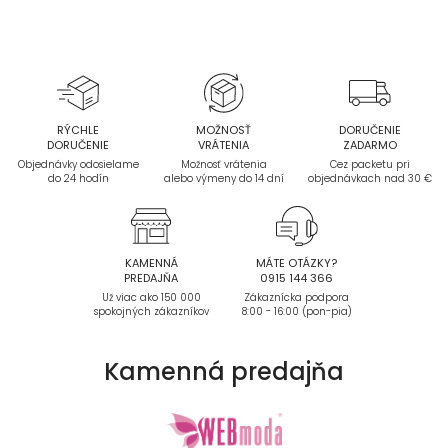
RÝCHLE
MOŽNOSŤ
DORUČENIE
DORUČENIE
VRÁTENIA
ZADARMO
Objednávky odosielame
Možnosť vrátenia
Cez packetu pri
do 24 hodín
alebo výmeny do 14 dní
objednávkach nad 30 €
KAMENNÁ
MÁTE OTÁZKY?
PREDAJŇA
0915 144 366
Už viac ako 150 000
Zákaznícka podpora
spokojných zákazníkov
8:00 - 16:00 (pon-pia)
Kamenná
predajňa