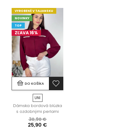
VYROBENÉ V TALIANSKU
NOVINKY
TOP
ZĽAVA 16%
DO KOŠÍKA
UNI
Dámska bordová blúzka
s ozdobnými perlami
30,90 €
25,90 €