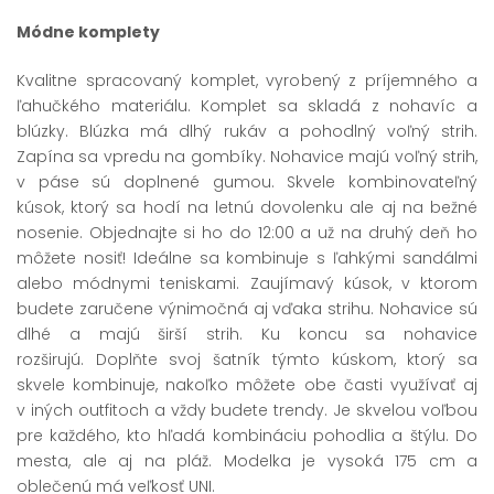
Módne komplety
Kvalitne spracovaný komplet, vyrobený z príjemného a
ľahučkého materiálu. Komplet sa skladá z nohavíc a
blúzky. Blúzka má dlhý rukáv a pohodlný voľný strih.
Zapína sa vpredu na gombíky. Nohavice majú voľný strih,
v páse sú doplnené gumou. Skvele kombinovateľný
kúsok, ktorý sa hodí na letnú dovolenku ale aj na bežné
nosenie. Objednajte si ho do 12:00 a už na druhý deň ho
môžete nosiť! Ideálne sa kombinuje s ľahkými sandálmi
alebo módnymi teniskami. Zaujímavý kúsok, v ktorom
budete zaručene výnimočná aj vďaka strihu. Nohavice sú
dlhé a majú širší strih. Ku koncu sa nohavice
rozširujú. Doplňte svoj šatník týmto kúskom, ktorý sa
skvele kombinuje, nakoľko môžete obe časti využívať aj
v iných outfitoch a vždy budete trendy. Je skvelou voľbou
pre každého, kto hľadá kombináciu pohodlia a štýlu. Do
mesta, ale aj na pláž. Modelka je vysoká 175 cm a
oblečenú má veľkosť UNI.