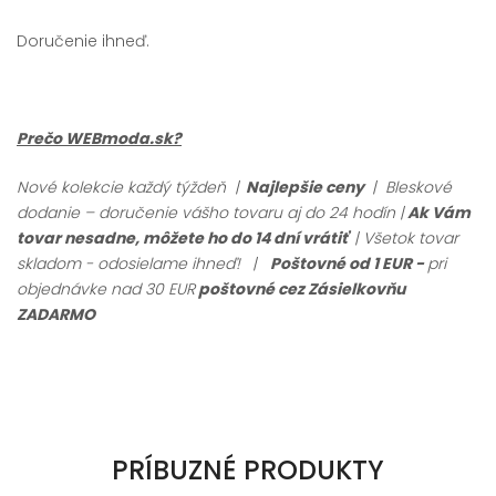
Doručenie ihneď.
Prečo WEBmoda.sk?
Nové kolekcie každý týždeň |
Najlepšie ceny
| Bleskové
dodanie – doručenie vášho tovaru aj do 24 hodín |
Ak Vám
tovar nesadne, môžete ho do 14 dní vrátiť
| Všetok tovar
skladom - odosielame ihneď!
|
Poštovné od 1 EUR -
pri
objednávke nad 30 EUR
poštovné cez Zásielkovňu
ZADARMO
PRÍBUZNÉ PRODUKTY