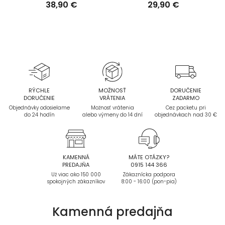
38,90 €
29,90 €
RÝCHLE
MOŽNOSŤ
DORUČENIE
DORUČENIE
VRÁTENIA
ZADARMO
Objednávky odosielame
Možnosť vrátenia
Cez packetu pri
do 24 hodín
alebo výmeny do 14 dní
objednávkach nad 30 €
KAMENNÁ
MÁTE OTÁZKY?
PREDAJŇA
0915 144 366
Už viac ako 150 000
Zákaznícka podpora
spokojných zákazníkov
8:00 - 16:00 (pon-pia)
Kamenná
predajňa