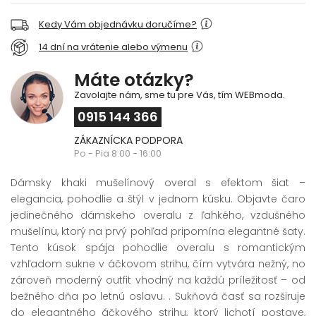
Kedy Vám objednávku doručíme?
14 dní na vrátenie alebo výmenu
Máte otázky?
Zavolajte nám, sme tu pre Vás, tím WEBmoda.
0915 144 366
ZÁKAZNÍCKA PODPORA
Po - Pia 8:00 - 16:00
Dámsky khaki mušelínový overal s efektom šiat –
elegancia, pohodlie a štýl v jednom kúsku. Objavte čaro
jedinečného dámskeho overalu z ľahkého, vzdušného
mušelínu, ktorý na prvý pohľad pripomína elegantné šaty.
Tento kúsok spája pohodlie overalu s romantickým
vzhľadom sukne v áčkovom strihu, čím vytvára nežný, no
zároveň moderný outfit vhodný na každú príležitosť – od
bežného dňa po letnú oslavu. . Sukňová časť sa rozširuje
do elegantného áčkového strihu, ktorý lichotí postave,