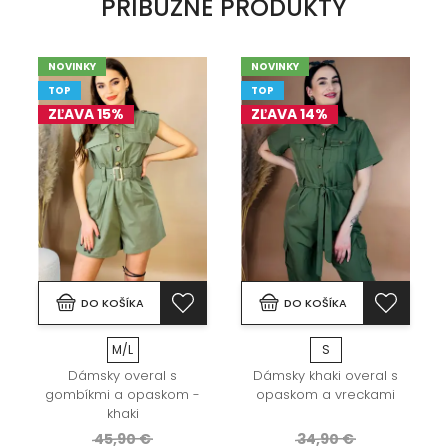
PRÍBUZNÉ PRODUKTY
NOVINKY
NOVINKY
TOP
TOP
ZĽAVA 15%
ZĽAVA 14%
DO KOŠÍKA
DO KOŠÍKA
M/L
S
Dámsky overal s
Dámsky khaki overal s
gombíkmi a opaskom -
opaskom a vreckami
khaki
45,90 €
34,90 €