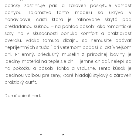
opticky zoštíhľuje pás a zároveň poskytuje voľnosť
pohybu. Tajomstvo tohto modelu sa ukrýva v
nohavicovej časti, ktorá je rafinovane skrytá pod
prekladanou sukňou – na pohľad pôsobí ako romantické
šaty, no v skutočnosti ponúka komfort a praktickosť
overalu. Vďaka tomuto dizajnu sa nemusíte obávať
nepríjemných situácií pri veternom počasí či aktívnejšom
dni. Príjemný, priedušný mušelín z prírodnej bavlny je
ideálny materiál na teplejšie dni – jemne chladí, nelepí sa
na pokožku a pôsobí ľahko a vzdušne. Tento kúsok je
ideálnou voľbou pre ženy, ktoré hľadajú štýlový a zároveň
praktický outfit.
Doručenie ihneď.