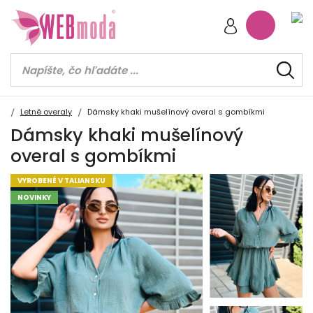
Letné overaly
Dámsky khaki mušelínový overal s gombíkmi
Dámsky khaki mušelínový
overal s gombíkmi
VYROBENÉ V TALIANSKU
NOVINKY