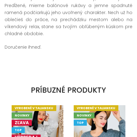
Predĺžené, mierne balónové rukávy a jemne spadnuté
ramená podčiarkujú jeho uvoľnený charakter. Nech už ho
oblečieš do práce, na prechádzku mestom alebo na
víkendový relax, stane sa tvojím obľúbeným kúskom pre
chladné obdobie.
Doručenie ihneď.
PRÍBUZNÉ PRODUKTY
VYROBENÉ V TALIANSKU
VYROBENÉ V TALIANSKU
NOVINKY
NOVINKY
ZĽAVA
TOP
TOP