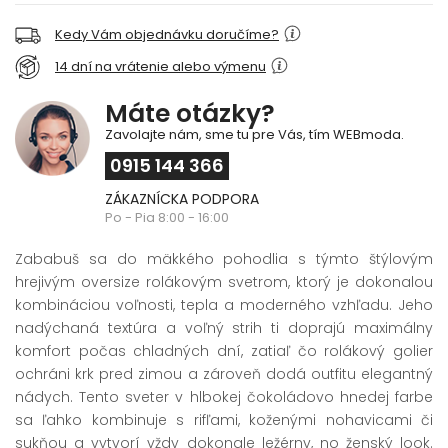
Kedy Vám objednávku doručíme?
14 dní na vrátenie alebo výmenu
Máte otázky?
Zavolajte nám, sme tu pre Vás, tím WEBmoda.
0915 144 366
ZÁKAZNÍCKA PODPORA
Po - Pia 8:00 - 16:00
Zababuš sa do mäkkého pohodlia s týmto štýlovým
hrejivým oversize rolákovým svetrom, ktorý je dokonalou
kombináciou voľnosti, tepla a moderného vzhľadu. Jeho
nadýchaná textúra a voľný strih ti doprajú maximálny
komfort počas chladných dní, zatiaľ čo rolákový golier
ochráni krk pred zimou a zároveň dodá outfitu elegantný
nádych. Tento sveter v hlbokej čokoládovo hnedej farbe
sa ľahko kombinuje s rifľami, koženými nohavicami či
sukňou a vytvorí vždy dokonale ležérny, no ženský look.