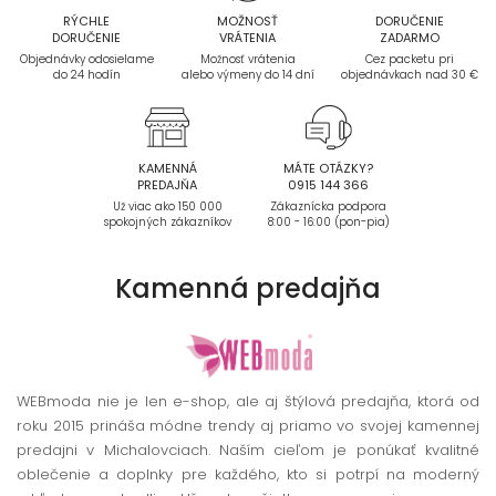
RÝCHLE
MOŽNOSŤ
DORUČENIE
DORUČENIE
VRÁTENIA
ZADARMO
Objednávky odosielame
Možnosť vrátenia
Cez packetu pri
do 24 hodín
alebo výmeny do 14 dní
objednávkach nad 30 €
KAMENNÁ
MÁTE OTÁZKY?
PREDAJŇA
0915 144 366
Už viac ako 150 000
Zákaznícka podpora
spokojných zákazníkov
8:00 - 16:00 (pon-pia)
Kamenná
predajňa
WEBmoda nie je len e-shop, ale aj štýlová predajňa, ktorá od
roku 2015 prináša módne trendy aj priamo vo svojej kamennej
predajni v Michalovciach. Naším cieľom je ponúkať kvalitné
oblečenie a doplnky pre každého, kto si potrpí na moderný