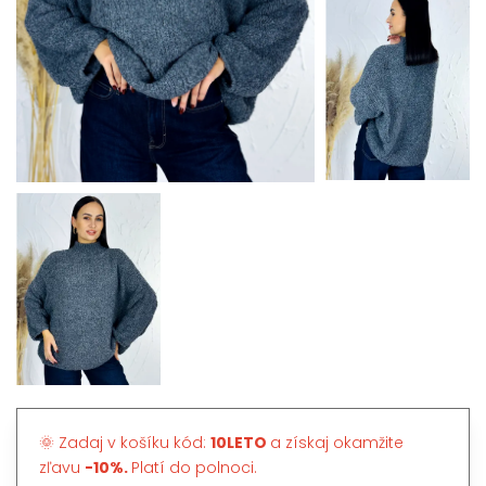
🌞 Zadaj v košíku kód:
10LETO
a získaj okamžite
zľavu
-10%.
Platí do polnoci.