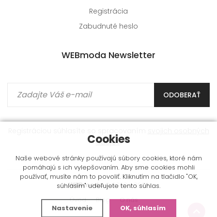
Registrácia
Zabudnuté heslo
WEBmoda Newsletter
ODOBERAŤ
Registráciou súhlasíte so spracovaním
svojich osobných
Cookies
údajov
.
Naše webové stránky používajú súbory cookies, ktoré nám
pomáhajú s ich vylepšovaním. Aby sme cookies mohli
používať, musíte nám to povoliť. Kliknutím na tlačidlo "OK,
WEBmoda
© 2009 - 2026
súhlasím" udeľujete tento súhlas.
Úvod
Blog
O nás
Nastavenie
OK, súhlasím